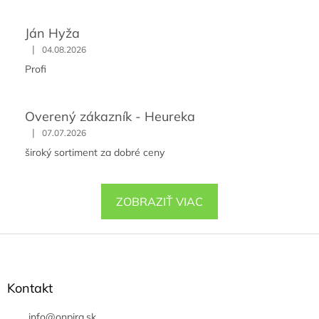
Ján Hyža
|
04.08.2026
Profi
Overený zákazník - Heureka
|
07.07.2026
široký sortiment za dobré ceny
ZOBRAZIŤ VIAC
Z
á
p
ä
Kontakt
t
i
info
@
onpira.sk