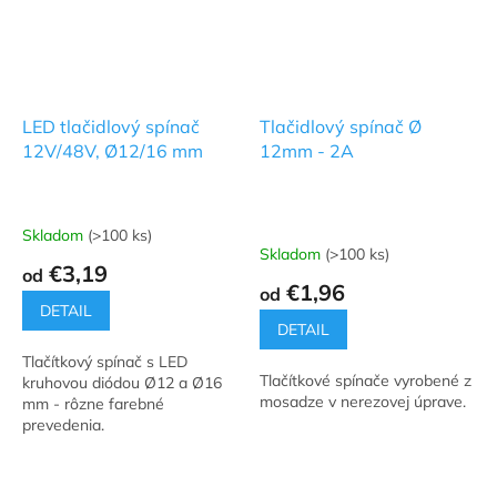
LED tlačidlový spínač
Tlačidlový spínač Ø
12V/48V, Ø12/16 mm
12mm - 2A
Skladom
(>100 ks)
Priemerné
Skladom
(>100 ks)
hodnotenie
€3,19
od
produktu
€1,96
od
je
DETAIL
5,0
DETAIL
z
Tlačítkový spínač s LED
5
Tlačítkové spínače vyrobené z
kruhovou diódou Ø12 a Ø16
hviezdičiek.
mosadze v nerezovej úprave.
mm - rôzne farebné
prevedenia.