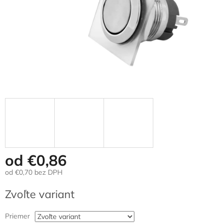
od
€0,86
od
€0,70
bez DPH
Jednotková
Zvoľte variant
cena:
Priemer