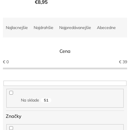
€8,95
R
a
Najlacnejšie
Najdrahšie
Najpredávanejšie
Abecedne
d
e
n
Cena
i
e
€
0
€
39
p
r
o
d
u
k
Na sklade
51
t
o
v
Značky