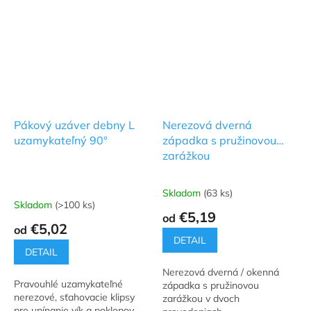
Pákový uzáver debny L
Nerezová dverná
uzamykateľný 90°
západka s pružinovou
zarážkou
Skladom
(63 ks)
Priemerné
Skladom
(>100 ks)
hodnotenie
€5,19
od
produktu
€5,02
od
je
DETAIL
5,0
DETAIL
z
Nerezová dverná / okenná
5
Pravouhlé uzamykateľné
západka s pružinovou
hviezdičiek.
nerezové, sťahovacie klipsy
zarážkou v dvoch
pre upínanie vík a poklopov.