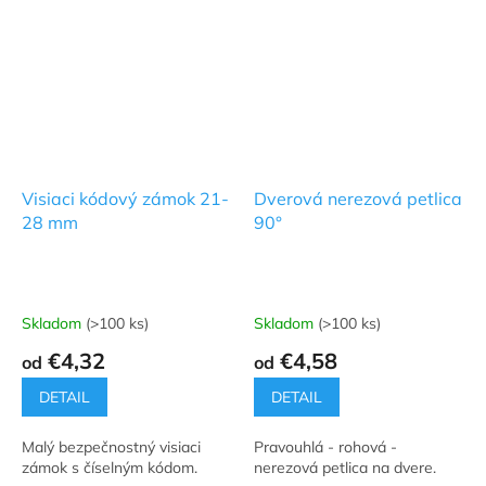
Visiaci kódový zámok 21-
Dverová nerezová petlica
28 mm
90°
Skladom
(>100 ks)
Skladom
(>100 ks)
€4,32
€4,58
od
od
DETAIL
DETAIL
Malý bezpečnostný visiaci
Pravouhlá - rohová -
zámok s číselným kódom.
nerezová petlica na dvere.