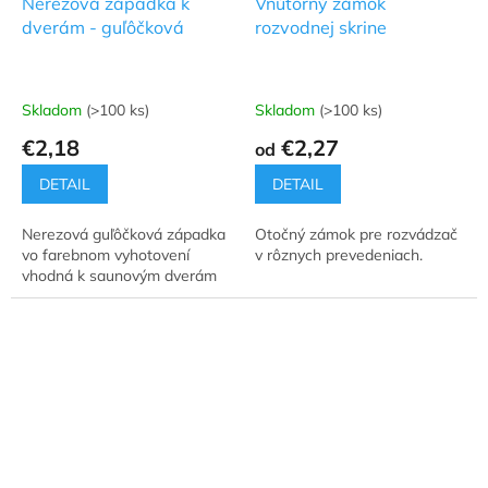
Nerezová západka k
Vnútorný zámok
dverám - guľôčková
rozvodnej skrine
Skladom
(>100 ks)
Skladom
(>100 ks)
Priemerné
Priemerné
hodnotenie
hodnotenie
€2,18
€2,27
od
produktu
produktu
je
je
DETAIL
DETAIL
5,0
5,0
z
z
Nerezová guľôčková západka
Otočný zámok pre rozvádzač
5
5
vo farebnom vyhotovení
v rôznych prevedeniach.
hviezdičiek.
hviezdičiek.
vhodná k saunovým dverám