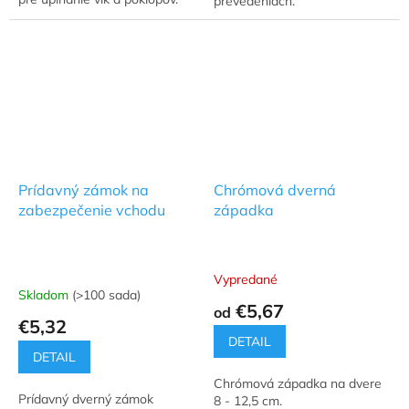
prevedeniach.
Prídavný zámok na
Chrómová dverná
zabezpečenie vchodu
západka
Vypredané
Priemerné
Skladom
(>100 sada)
hodnotenie
€5,67
od
produktu
€5,32
je
DETAIL
5,0
DETAIL
z
Chrómová západka na dvere
5
Prídavný dverný zámok
8 - 12,5 cm.
hviezdičiek.