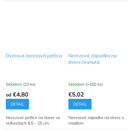
Dverová nerezová petlica
Nerezová západka na
dvere hranatá
Skladom
(23 ks)
Skladom
(>100 ks)
Priemerné
Priemerné
hodnotenie
hodnotenie
€4,80
€5,02
od
produktu
produktu
je
je
DETAIL
DETAIL
4,7
5,0
z
z
Nerezové petlice na dvere vo
Nerezová západka na dvere s
5
5
veľkostiach 8,5 - 25 cm.
madlom.
hviezdičiek.
hviezdičiek.