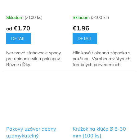
Skladom
(>100 ks)
Skladom
(>100 ks)
Priemerné
Priemerné
hodnotenie
hodnotenie
€1,70
€1,96
od
produktu
produktu
je
je
DETAIL
DETAIL
4,5
4,5
z
z
Nerezové sťahovacie spony
Hliníková / okenná západka s
5
5
pre upínanie vík a poklopov.
pružinou. Vyrobená v štyroch
hviezdičiek.
hviezdičiek.
Rôzne dĺžky.
farebných prevedeniach.
Pákový uzáver debny
Krúžok na kľúče Ø 8-30
uzamykateľný
mm [100 ks]