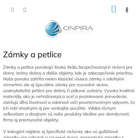
Prejsť
NÁKU
na
obsah
KOŠÍK
Zámky a petlice
Zámky a petlice ponúkajú širokú škálu bezpečnostných riešení pre
dvere, brány, debny a ďalšie objekty, kde je zabezpečenie prioritou.
Naša ponuka zahŕňa nielen klasické visiace zámky s odolnými
strmeňmi, ale aj špeciálne zámky pre rozvodné skrine,
uzamykateľné petlice pre debny či pákové uzávery. Vysoko kvalitné
materiály, ako je nehrdzavejúca oceľ a pozinkované prevedenie,
zaisťujú dlhú životnosť a odolnosť voči poveternostným vplyvom, čo
ich robí vhodnými aj pre vonkajšie použitie. Vďaka rôznym
veľkostiam a dizajnom sú naše produkty ideálne pre domácnosti,
firmy aj priemyselné objekty.
V kategórii nájdete aj špecifické riešenia, ako sú guľôčkové
západky pre nábytok a saunové dvere, magnetické západky s