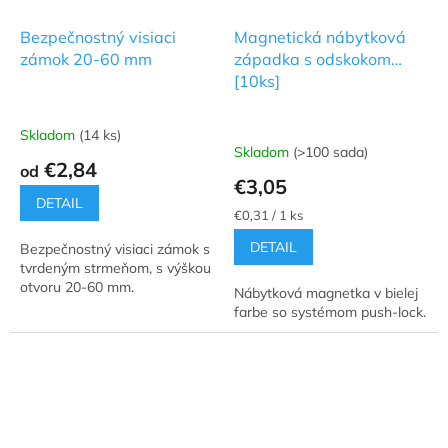
Bezpečnostný visiaci
Magnetická nábytková
zámok 20-60 mm
západka s odskokom
[10ks]
Skladom
(14 ks)
Priemerné
Skladom
(>100 sada)
hodnotenie
€2,84
od
produktu
€3,05
je
DETAIL
5,0
Jednotková
€0,31 / 1 ks
cena:
z
DETAIL
Bezpečnostný visiaci zámok s
5
tvrdeným strmeňom, s výškou
hviezdičiek.
otvoru 20-60 mm.
Nábytková magnetka v bielej
farbe so systémom push-lock.