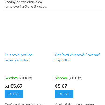
vhodný na zadlabanie do
rámu dverí vrátane 3 kľúčov.
Dverová petlica
Oceľová dverová / okenná
uzamykateľná
západka
Skladom
(>100 ks)
Skladom
(>100 ks)
Priemerné
Priemerné
hodnotenie
hodnotenie
€5,67
€5,67
od
produktu
produktu
je
je
DETAIL
DETAIL
5,0
5,0
z
z
Oceľová dverová petlica na
Oceľová dverová / okenná