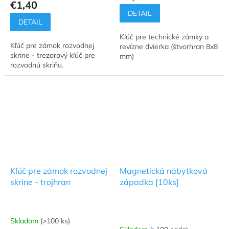
€1,40
je
DETAIL
5,0
DETAIL
z
Kľúč pre technické zámky a
5
Kľúč pre zámok rozvodnej
revízne dvierka (štvorhran 8x8
hviezdičiek.
skrine - trezorový kľúč pre
mm)
rozvodnú skriňu.
Kľúč pre zámok rozvodnej
Magnetická nábytková
skrine - trojhran
západka [10ks]
Skladom
(>100 ks)
Priemerné