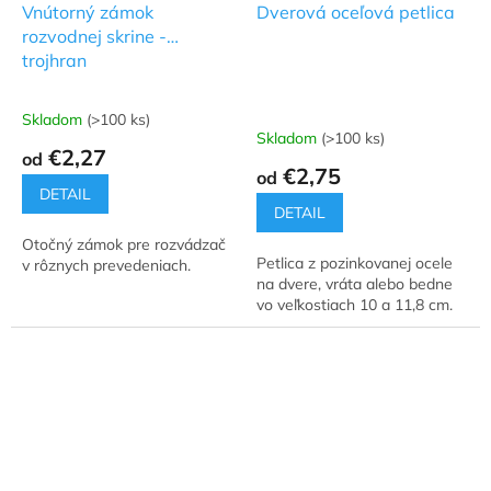
Vnútorný zámok
Dverová oceľová petlica
rozvodnej skrine -
trojhran
Skladom
(>100 ks)
Priemerné
Skladom
(>100 ks)
hodnotenie
€2,27
od
produktu
€2,75
od
je
DETAIL
5,0
DETAIL
z
Otočný zámok pre rozvádzač
5
Petlica z pozinkovanej ocele
v rôznych prevedeniach.
hviezdičiek.
na dvere, vráta alebo bedne
vo veľkostiach 10 a 11,8 cm.