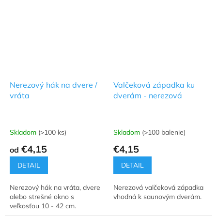
Nerezový hák na dvere /
Valčeková západka ku
vráta
dverám - nerezová
Skladom
(>100 ks)
Skladom
(>100 balenie)
Priemerné
Priemerné
hodnotenie
hodnotenie
€4,15
€4,15
od
produktu
produktu
je
je
DETAIL
DETAIL
5,0
5,0
z
z
Nerezový hák na vráta, dvere
Nerezová valčeková západka
5
5
alebo strešné okno s
vhodná k saunovým dverám.
hviezdičiek.
hviezdičiek.
veľkosťou 10 - 42 cm.