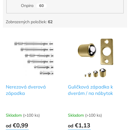
Onpira
60
Zobrazených položiek:
62
V
ý
p
i
s
p
r
o
d
Nerezová dverová
Guličková západka k
u
západka
dverám / na nábytok
k
t
o
Skladom
(>100 ks)
Skladom
(>100 ks)
Priemerné
Priemerné
v
hodnotenie
hodnotenie
€0,99
€1,13
od
od
produktu
produktu