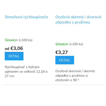
Stmeňové rýchloupínače
Oceľová okenná / dverová
západka s pružinou
Skladom
(>100 ks)
Priemerné
Skladom
(>100 ks)
hodnotenie
€3,06
od
produktu
€3,27
je
DETAIL
4,7
DETAIL
z
Rýchloupínač s ťažným
5
Oceľová dverová / okenná
upínaním vo veľkosti 12,18 a
hviezdičiek.
západka s pružinou a
27 cm.
otočením o 90 °.