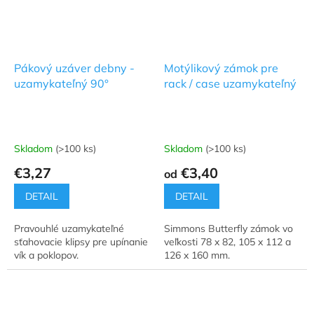
Pákový uzáver debny -
Motýlikový zámok pre
uzamykateľný 90°
rack / case uzamykateľný
Skladom
(>100 ks)
Skladom
(>100 ks)
€3,27
€3,40
od
DETAIL
DETAIL
Pravouhlé uzamykateľné
Simmons Butterfly zámok vo
sťahovacie klipsy pre upínanie
veľkosti 78 x 82, 105 x 112 a
vík a poklopov.
126 x 160 mm.