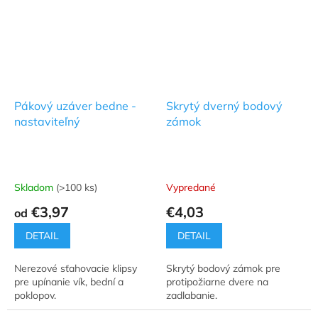
Pákový uzáver bedne -
Skrytý dverný bodový
nastaviteľný
zámok
Skladom
(>100 ks)
Vypredané
€3,97
€4,03
od
DETAIL
DETAIL
Nerezové sťahovacie klipsy
Skrytý bodový zámok pre
pre upínanie vík, bední a
protipožiarne dvere na
poklopov.
zadlabanie.