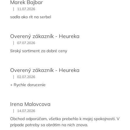
Marek Bajbar
v
|
11.07.2026
ý
p
sadla ako rit na serbel
i
s
u
Overený zákazník - Heureka
|
07.07.2026
široký sortiment za dobré ceny
Overený zákazník - Heureka
|
02.07.2026
+ Rychle dorucenie
Irena Malovcova
|
14.07.2026
Obchod odporúčam, všetko prebehlo k mojej spokojnosti. V
prípade potreby sa obrátim na nich znova.