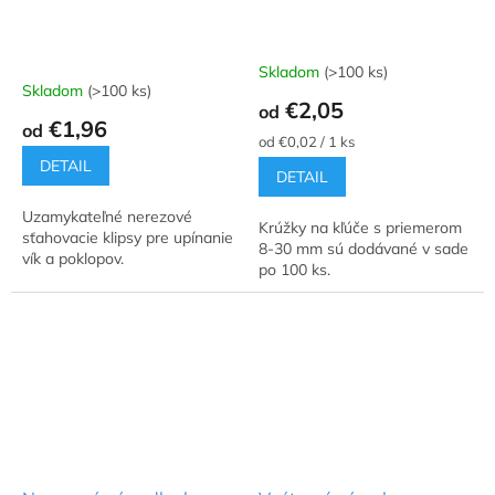
Skladom
(>100 ks)
Priemerné
Skladom
(>100 ks)
hodnotenie
€2,05
od
produktu
€1,96
od
je
Jednotková
od €0,02 / 1 ks
5,0
cena:
DETAIL
DETAIL
z
5
Uzamykateľné nerezové
hviezdičiek.
Krúžky na kľúče s priemerom
sťahovacie klipsy pre upínanie
8-30 mm sú dodávané v sade
vík a poklopov.
po 100 ks.