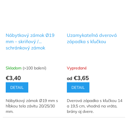
Nábytkový zámok Ø19
Uzamykateľná dverová
mm – skriňový /
západka s kľučkou
schránkový zámok
Skladom
(>100 balení)
Vypredané
€3,40
€3,65
od
DETAIL
DETAIL
Nábytkový zámok Ø19 mm s
Dverová západka s kľučkou 14
hĺbkou tela závitu 20/25/30
a 19,5 cm, vhodná na vráta,
mm.
brány aj dvere.