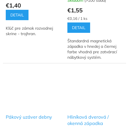
Skladom
(>100 sada)
hodnotenie
€1,40
produktu
€1,55
je
DETAIL
5,0
Jednotková
€0,16 / 1 ks
cena:
z
DETAIL
Kľúč pre zámok rozvodnej
5
skrine - trojhran.
hviezdičiek.
Štandardná magnetická
západka v hnedej a čiernej
farbe vhodná pre zatvárací
nábytkový systém.
Pákový uzáver debny
Hliníková dverová /
okenná západka