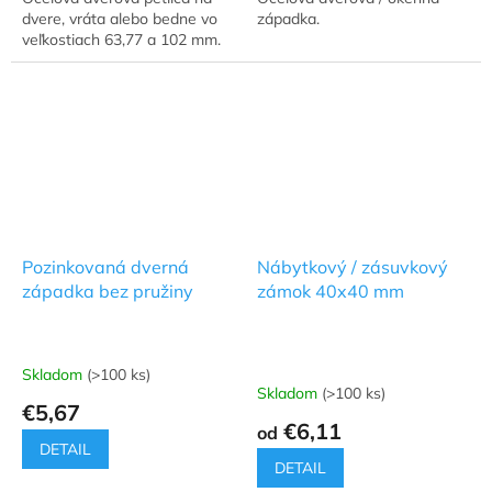
5
5
dvere, vráta alebo bedne vo
západka.
hviezdičiek.
hviezdičiek.
veľkostiach 63,77 a 102 mm.
Pozinkovaná dverná
Nábytkový / zásuvkový
západka bez pružiny
zámok 40x40 mm
Skladom
(>100 ks)
Priemerné
Skladom
(>100 ks)
hodnotenie
€5,67
produktu
€6,11
od
je
DETAIL
5,0
DETAIL
z