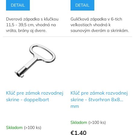
je
je
DETAIL
DETAIL
5,0
5,0
z
z
Dverová západka s kľučkou
Guličková západka v 6-tich
5
5
11,5 - 39,5 cm, vhodná na
veľkostiach vhodná k
hviezdičiek.
hviezdičiek.
vráta, brány aj dvere.
saunovým dverám a skrinkám.
Kľúč pre zámok rozvodnej
Kľúč pre zámok rozvodnej
skrine - doppelbart
skrine - štvorhran 8x8
mm
Skladom
(>100 ks)
Priemerné
Skladom
(>100 ks)
hodnotenie
€1,40
produktu