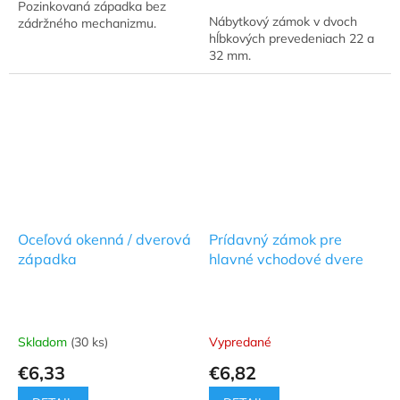
Pozinkovaná západka bez
5
Nábytkový zámok v dvoch
zádržného mechanizmu.
hviezdičiek.
hĺbkových prevedeniach 22 a
32 mm.
Oceľová okenná / dverová
Prídavný zámok pre
západka
hlavné vchodové dvere
Skladom
(30 ks)
Vypredané
€6,33
€6,82