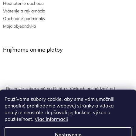
Hodnotenie obchodu
Vrátenie a reklamácia
Obchodné podmienky
Moja objednávka
Prijímame online platby
Recenzie zobrazené na týchto stránkach pochádzajú od
overených zákazníkov. Overovanie prebieha pomocou
Používame súbory cookie, aby sme vám umožnili
unikátnych kľúčov generovaných na základe údajov z
pohodlné prehliadanie webovej stránky a vďaka
uskutočnenej objednávky.
analýze neustále zlepšovali jej funkcie, výkon a
použiteľnosť.
Viac informácií
Nastavenie
Vytvoril Shoptet