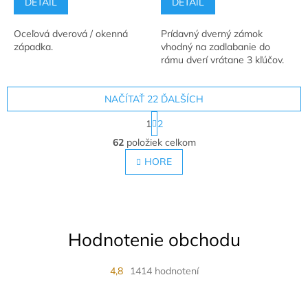
DETAIL
DETAIL
Oceľová dverová / okenná
Prídavný dverný zámok
západka.
vhodný na zadlabanie do
rámu dverí vrátane 3 kľúčov.
NAČÍTAŤ 22 ĎALŠÍCH
S
1
2
t
O
r
62
položiek celkom
v
á
l
HORE
n
á
k
o
d
v
a
a
c
n
i
i
Hodnotenie obchodu
e
e
p
r
4,8
1414 hodnotení
v
k
y