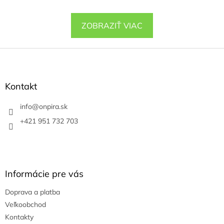
ZOBRAZIŤ VIAC
Z
á
p
ä
Kontakt
t
i
info
@
onpira.sk
e
+421 951 732 703
Informácie pre vás
Doprava a platba
Veľkoobchod
Kontakty