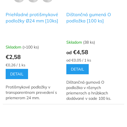
Priehľadné protišmykové
Dištančná gumená O
podložky Ø24 mm [10ks]
podložka [100 ks]
Skladom
(38 ks)
Priemerné
Skladom
(>100 ks)
hodnotenie
€4,58
od
produktu
€2,58
je
Jednotková
od €0,05 / 1 ks
5,0
Jednotková
cena:
€0,26 / 1 ks
DETAIL
cena:
z
DETAIL
5
hviezdičiek.
Dištančná gumová O
Protišmykové podložky v
podložka v rôznych
transparentnom prevedení s
priemeroch a hrúbkach
priemerom 24 mm.
dodávané v sade 100 ks.