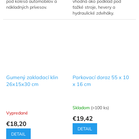
pod kolesá automobilov a
vhodná ako podklad pod
nákladných prívesov.
ťažké stroje, hevery a
hydraulické zdviháky.
Gumený zakladací klin
Parkovací doraz 55 x 10
26x15x30 cm
x 16 cm
Skladom
(>100 ks)
Priemerné
Vypredané
hodnotenie
€19,42
produktu
€18,20
je
DETAIL
5,0
DETAIL
z