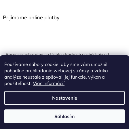
Prijímame online platby
Recenzie zobrazené na týchto stránkach pochádzajú od
overených zákazníkov. Overovanie prebieha pomocou
Používame súbory cookie, aby sme vám umožnili
unikátnych kľúčov generovaných na základe údajov z
pohodlné prehliadanie webovej stránky a vďaka
uskutočnenej objednávky.
analýze neustále zlepšovali jej funkcie, výkon a
použiteľnosť.
Viac informácií
Nastavenie
Vytvoril Shoptet
Súhlasím
Copyright 2026
Onpira.sk
. Všetky práva vyhradené.