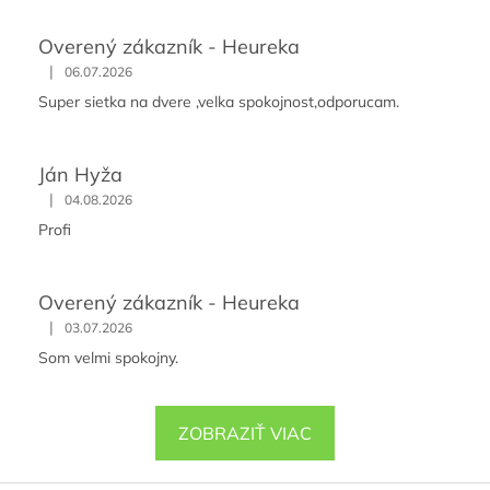
ý
p
Overený zákazník - Heureka
i
s
|
06.07.2026
u
Super sietka na dvere ,velka spokojnost,odporucam.
Ján Hyža
|
04.08.2026
Profi
Overený zákazník - Heureka
|
03.07.2026
Som velmi spokojny.
ZOBRAZIŤ VIAC