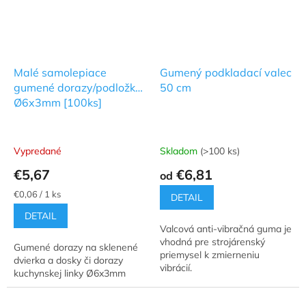
Malé samolepiace
Gumený podkladací valec
gumené dorazy/podložky
50 cm
Ø6x3mm [100ks]
Vypredané
Skladom
(>100 ks)
€5,67
€6,81
od
Jednotková
€0,06 / 1 ks
DETAIL
cena:
DETAIL
Valcová anti-vibračná guma je
vhodná pre strojárenský
Gumené dorazy na sklenené
priemysel k zmierneniu
dvierka a dosky či dorazy
vibrácií.
kuchynskej linky Ø6x3mm