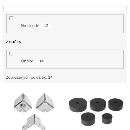
o
d
u
k
Na sklade
12
t
o
v
Značky
Onpira
14
Zobrazených položiek:
14
V
ý
p
i
s
p
r