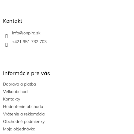
Z
á
p
ä
Kontakt
t
i
info
@
onpira.sk
e
+421 951 732 703
Informácie pre vás
Doprava a platba
Veľkoobchod
Kontakty
Hodnotenie obchodu
Vrátenie a reklamácia
Obchodné podmienky
Moja objednávka