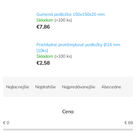
Gumená podložka 150x150x20 mm
Skladom
(>100 ks)
€7,86
Priehľadné protišmykové podložky Ø24 mm
[10ks]
Skladom
(>100 ks)
€2,58
R
a
Najlacnejšie
Najdrahšie
Najpredávanejšie
Abecedne
d
e
n
Cena
i
e
€
0
€
68
p
r