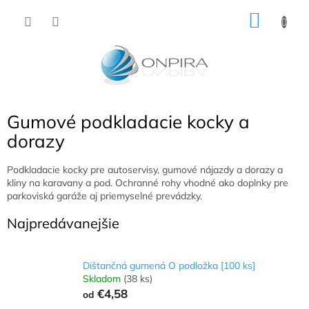
Prejsť
NÁKU
na
obsah
KOŠÍK
Gumové podkladacie kocky a
dorazy
Podkladacie kocky pre autoservisy, gumové nájazdy a dorazy a
kliny na karavany a pod. Ochranné rohy vhodné ako doplnky pre
parkoviská garáže aj priemyselné prevádzky.
Najpredávanejšie
Dištančná gumená O podložka [100 ks]
Skladom
(38 ks)
€4,58
od