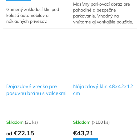
Masívny parkovací doraz pre
5
Gumený zakladací klin pod
pohodlné a bezpečné
hviezdičiek.
kolesá automobilov a
parkovanie. Vhodný na
nákladných prívesov.
vnútorné aj vonkajšie použitie,
pre úžitkové a nákladné autá.
Dojazdové vrecko pre
Nájazdový klin 48x42x12
posuvnú bránu s valčekmi
cm
Skladom
(31 ks)
Skladom
(>100 ks)
€22,15
€43,21
od