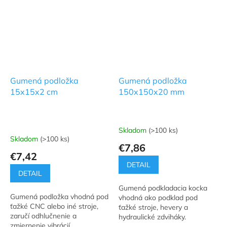
Gumená podložka
Gumená podložka
15x15x2 cm
150x150x20 mm
Skladom
(>100 ks)
Priemerné
Skladom
(>100 ks)
hodnotenie
€7,86
produktu
€7,42
je
DETAIL
5,0
DETAIL
z
Gumená podkladacia kocka
5
Gumená podložka vhodná pod
vhodná ako podklad pod
hviezdičiek.
ťažké CNC alebo iné stroje,
ťažké stroje, hevery a
zaručí odhlučnenie a
hydraulické zdviháky.
zmiernenie vibrácií.