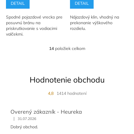
DETAIL
DETAIL
Spodné pojazdové vrecko pre
Nájazdový klin, vhodný na
posuvnú bránu na
prekonanie výškového
priskrutkovanie s vodiacimi
rozdielu.
valčekmi.
14
položiek celkom
O
v
l
á
d
Hodnotenie obchodu
a
c
i
4,8
1414 hodnotení
e
p
r
Overený zákazník - Heureka
v
|
k
31.07.2026
y
Dobrý obchod.
v