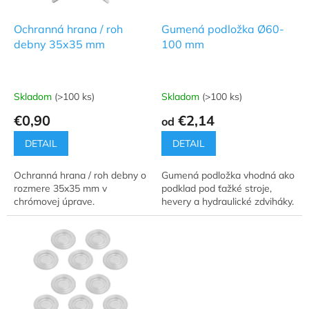
o
d
Ochranná hrana / roh
Gumená podložka Ø60-
u
debny 35x35 mm
100 mm
k
t
o
Skladom
(>100 ks)
Skladom
(>100 ks)
Priemerné
Priemerné
v
hodnotenie
hodnotenie
€0,90
€2,14
od
produktu
produktu
je
je
DETAIL
DETAIL
5,0
4,0
z
z
Ochranná hrana / roh debny o
Gumená podložka vhodná ako
5
5
rozmere 35x35 mm v
podklad pod ťažké stroje,
hviezdičiek.
hviezdičiek.
chrómovej úprave.
hevery a hydraulické zdviháky.