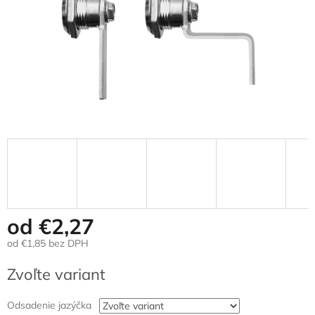
od
€2,27
od
€1,85
bez DPH
Jednotková
Zvoľte variant
cena:
Odsadenie jazýčka