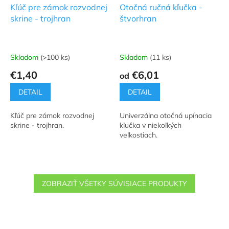
Kľúč pre zámok rozvodnej
Otočná ručná kľučka -
skrine - trojhran
štvorhran
Skladom
(>100 ks)
Skladom
(11 ks)
Priemerné
Priemerné
hodnotenie
hodnotenie
€1,40
€6,01
od
produktu
produktu
je
je
DETAIL
DETAIL
5,0
5,0
z
z
Kľúč pre zámok rozvodnej
Univerzálna otočná upínacia
5
5
skrine - trojhran.
kľučka v niekoľkých
hviezdičiek.
hviezdičiek.
veľkostiach.
ZOBRAZIŤ VŠETKY SÚVISIACE PRODUKTY