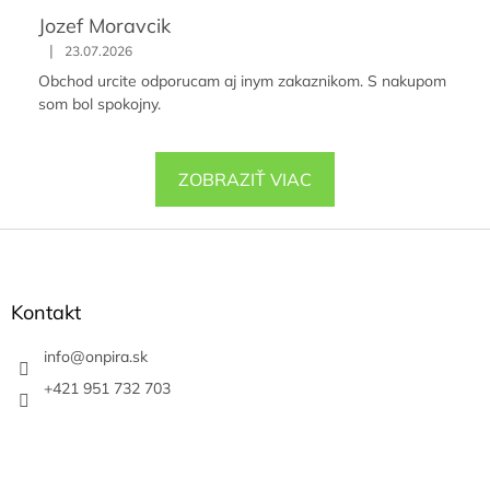
Jozef Moravcik
|
23.07.2026
Obchod urcite odporucam aj inym zakaznikom. S nakupom
som bol spokojny.
ZOBRAZIŤ VIAC
Z
á
p
ä
Kontakt
t
i
info
@
onpira.sk
e
+421 951 732 703