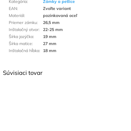
Kategória
:
Zámky a petlice
EAN
:
Zvoľte variant
Materiál
:
pozinkovaná oceľ
Priemer zámku
:
26,5 mm
Inštalačný otvor
:
22-25 mm
Šírka jazýčka
:
19 mm
Šírka matice
:
27 mm
Inštalačná hĺbka
:
18 mm
Súvisiaci tovar