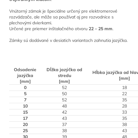
Vnútorný zámok je špeciálne určený pre elektromerové
rozvádzače, ale môže sa používať aj pre rozvodnice s
plechovými dvierkami.
Určené pre priemer inštalačného otvoru
22 – 25 mm
.
Zámky sú dodávané v desiatich variantoch zahnutia jazýčka.
Odsadenie
Dĺžka jazýčka od
Hĺbka jazýčka od hl
jazýčka
stredu
[mm]
[mm]
[mm]
0
52
18
5
50
22
7
52
35
10
48
28
15
42
33
17
43
35
20
37
38
25
38
43
30
39
48