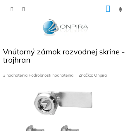
Prejsť
NÁKU
na
obsah
KOŠÍK
Vnútorný zámok rozvodnej skrine -
trojhran
Priemerné
3 hodnotenia
Podrobnosti hodnotenia
Značka:
Onpira
hodnotenie
produktu
je
5,0
z
5
hviezdičiek.