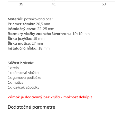
35
41
53
Materiál
: pozinkovaná oceľ
Priemer zámku:
26,5 mm
Inštalačný otvor:
22-25 mm
Rozmery vložky zadného štvorhranu
: 19x19 mm
Šírka jazýčka:
19 mm
Šírka matice:
27 mm
Inštalačná hĺbka:
18 mm
Súčasť balenia:
1x telo
1x zámková vložka
1x gumová podložka
1x matice
1x jazýček západky
Zámok je dodávaný bez kľúča - možnosť dokúpiť.
Dodatočné parametre