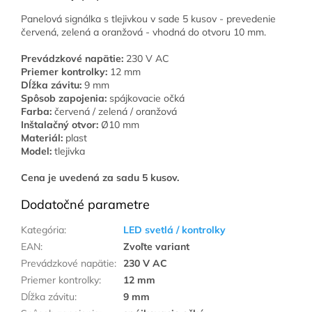
Panelová signálka s tlejivkou v sade 5 kusov - prevedenie
červená, zelená a oranžová - vhodná do otvoru 10 mm.
Prevádzkové napätie:
230 V AC
Priemer kontrolky:
12 mm
Dĺžka závitu:
9 mm
Spôsob zapojenia:
spájkovacie očká
Farba:
červená / zelená / oranžová
Inštalačný otvor:
Ø10 mm
Materiál:
plast
Model:
tlejivka
Cena je uvedená za sadu 5 kusov.
Dodatočné parametre
Kategória
:
LED svetlá / kontrolky
EAN
:
Zvoľte variant
Prevádzkové napätie
:
230 V AC
Priemer kontrolky
:
12 mm
Dĺžka závitu
:
9 mm