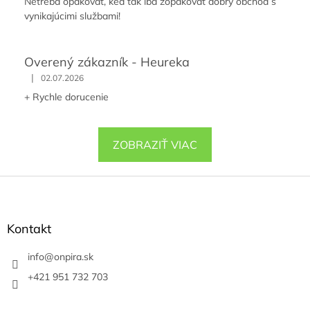
Netreba opakovať, keď tak iba zopakovať dobrý obchod s
vynikajúcimi službami!
Overený zákazník - Heureka
|
02.07.2026
+ Rychle dorucenie
ZOBRAZIŤ VIAC
Z
á
p
ä
Kontakt
t
i
info
@
onpira.sk
e
+421 951 732 703