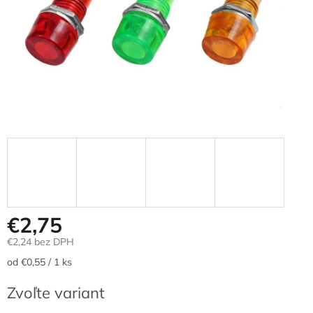
€2,75
€2,24 bez DPH
Jednotková
od €0,55 / 1 ks
cena:
Zvoľte variant