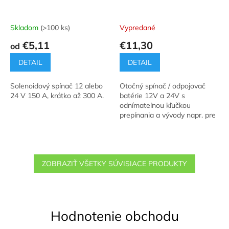
Skladom
(>100 ks)
Vypredané
€5,11
€11,30
od
DETAIL
DETAIL
Solenoidový spínač 12 alebo
Otočný spínač / odpojovač
24 V 150 A, krátko až 300 A.
batérie 12V a 24V s
odnímateľnou kľučkou
prepínania a vývody napr. pre
indikáciu stavu.
ZOBRAZIŤ VŠETKY SÚVISIACE PRODUKTY
Hodnotenie obchodu