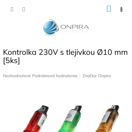
Prejsť
NÁKU
na
obsah
KOŠÍK
Kontrolka 230V s tlejivkou Ø10 mm
[5ks]
Priemerné
Neohodnotené
Podrobnosti hodnotenia
Značka:
Onpira
hodnotenie
produktu
je
0,0
z
5
hviezdičiek.