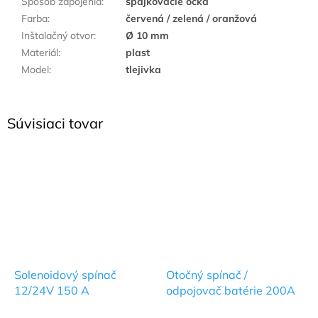
Spôsob zapojenia
:
spájkovacie očká
Farba
:
červená / zelená / oranžová
Inštalačný otvor
:
Ø 10 mm
Materiál
:
plast
Model
:
tlejivka
Súvisiaci tovar
Solenoidový spínač
Otočný spínač /
12/24V 150 A
odpojovač batérie 200A