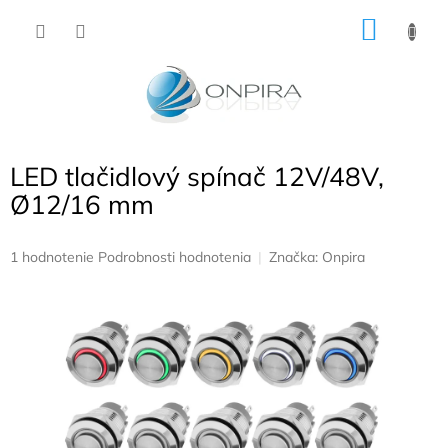
Prejsť
NÁKU
na
obsah
KOŠÍK
LED tlačidlový spínač 12V/48V,
Ø12/16 mm
Priemerné
1 hodnotenie
Podrobnosti hodnotenia
Značka:
Onpira
hodnotenie
produktu
je
5,0
z
5
hviezdičiek.