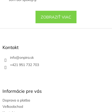
ZOBRAZIŤ VIAC
Z
á
p
ä
Kontakt
t
i
info
@
onpira.sk
e
+421 951 732 703
Informácie pre vás
Doprava a platba
Veľkoobchod