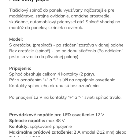
Tlačidlový spínač do panelu využívaný najčastejšie pre
modelárstvo, strojné ovládanie, armádne prostredie,
skúšobne, automobilový priemysel atď. Spínač vhodný na
montáž do panelov, skriniek a dvierok.
Model:
S aretáciou (prepínač) - po stlačení zostáva v danej polohe
Bez aretácie (spínač) - iba po dobu stlačenia (Po oddialení
prsta sa vracia do pôvodnej polohy)
Pripojenie:
Spínač obsahuje celkom 4 kontakty (2 páry).
Pár s označením "+" a "-" slúži na napájanie osvetlenia.
Kontakty spínacieho okruhu sú bez označenia.
Po pripojení 12 V na kontakty "+" a "-" svieti spínač trvalo.
Prevádzkové napätie pre LED osvetlenie:
12 V
Spínacie napätie:
max 48 V
Kontakty:
spájkované pripojenie
Maximálne prúdové zaťaženie:
2 A
(
model Ø12 mm) alebo