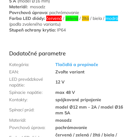
5 A
(model Ø16 mm)
Materiál:
mosadz
Povrchová úprava:
pochrómovanie
Farba LED diódy:
červená
/
zelená
/
žltá
/ biela /
modrá
(podľa zvoleného variantu)
Stupeň ochrany krytia:
IP64
Dodatočné parametre
Kategória
:
Tlačidlá a prepínače
EAN
:
Zvoľte variant
LED prevádzkové
12 V
napätie
:
Spínacie napätie
:
max 48 V
Kontakty
:
spájkované pripojenie
model Ø12 mm - 2A / model Ø16
Spínací prúd
:
mm 5A
Materiál
:
mosadz
Povrchová úprava
:
pochrómovanie
červená / zelená / žltá / biela /