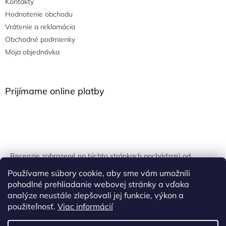
Kontakty
Hodnotenie obchodu
Vrátenie a reklamácia
Obchodné podmienky
Moja objednávka
Prijímame online platby
Recenzie zobrazené na týchto stránkach pochádzajú od
overených zákazníkov. Overovanie prebieha pomocou
Používame súbory cookie, aby sme vám umožnili
unikátnych kľúčov generovaných na základe údajov z
pohodlné prehliadanie webovej stránky a vďaka
uskutočnenej objednávky.
analýze neustále zlepšovali jej funkcie, výkon a
použiteľnosť.
Viac informácií