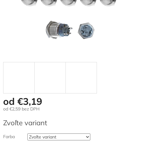
od
€3,19
od
€2,59
bez DPH
Jednotková
Zvoľte variant
cena:
Farba