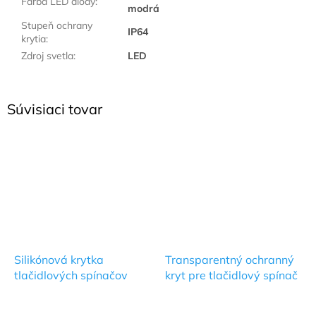
Farba LED diódy
:
modrá
Stupeň ochrany
IP64
krytia
:
Zdroj svetla
:
LED
Súvisiaci tovar
Silikónová krytka
Transparentný ochranný
tlačidlových spínačov
kryt pre tlačidlový spínač