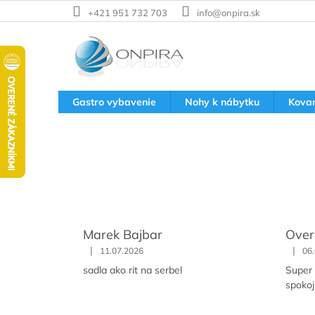
Prejsť
+421 951 732 703
info@onpira.sk
na
obsah
Gastro vybavenie
Nohy k nábytku
Kova
Marek Bajbar
Over
|
|
11.07.2026
06
sadla ako rit na serbel
Super 
spoko