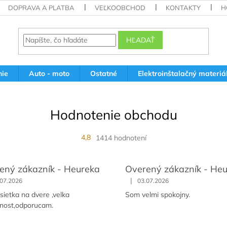
DOPRAVA A PLATBA
VEĽKOOBCHOD
KONTAKTY
H
HĽADAŤ
nie
Auto - moto
Ostatné
Elektroinštalačný materiá
Hodnotenie obchodu
4,8
1414 hodnotení
ený zákazník - Heureka
Overený zákazník - He
|
.07.2026
03.07.2026
sietka na dvere ,velka
Som velmi spokojny.
jnost,odporucam.