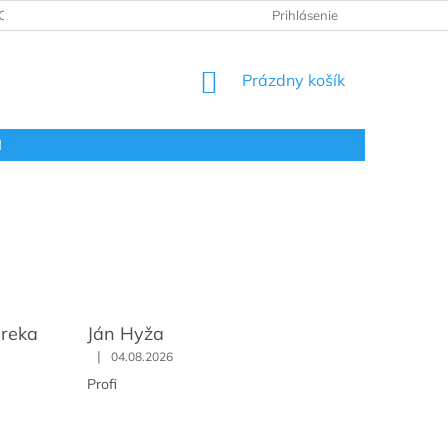
ODNOTENIE OBCHODU
VRÁTENIE A REKLAMÁCIA
Prihlásenie
OBCHOD
NÁKUPNÝ
Prázdny košík
KOŠÍK
l
ureka
Ján Hyža
|
04.08.2026
Profi