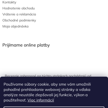
Kontakty
Hodnotenie obchodu
Vrátenie a reklamácia
Obchodné podmienky
Moja objednávka
Prijímame online platby
Recenzie zobrazené na týchto stránkach pochádzajú od
overených zákazníkov. Overovanie prebieha pomocou
Používame súbory cookie, aby sme vám umožnili
unikátnych kľúčov generovaných na základe údajov z
pohodlné prehliadanie webovej stránky a vďaka
uskutočnenej objednávky.
analýze neustále zlepšovali jej funkcie, výkon a
použiteľnosť.
Viac informácií