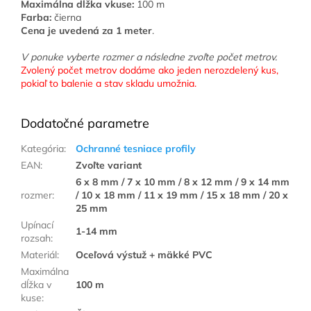
Maximálna dĺžka vkuse:
100 m
Farba:
čierna
Cena je uvedená za 1 meter
.
V ponuke vyberte rozmer a následne zvoľte počet metrov.
Zvolený počet metrov dodáme ako jeden nerozdelený kus,
pokiaľ to balenie a stav skladu umožnia.
Dodatočné parametre
Kategória
:
Ochranné tesniace profily
EAN
:
Zvoľte variant
6 x 8 mm / 7 x 10 mm / 8 x 12 mm / 9 x 14 mm
rozmer
:
/ 10 x 18 mm / 11 x 19 mm / 15 x 18 mm / 20 x
25 mm
Upínací
1-14 mm
rozsah
:
Materiál
:
Oceľová výstuž + mäkké PVC
Maximálna
dĺžka v
100 m
kuse
: