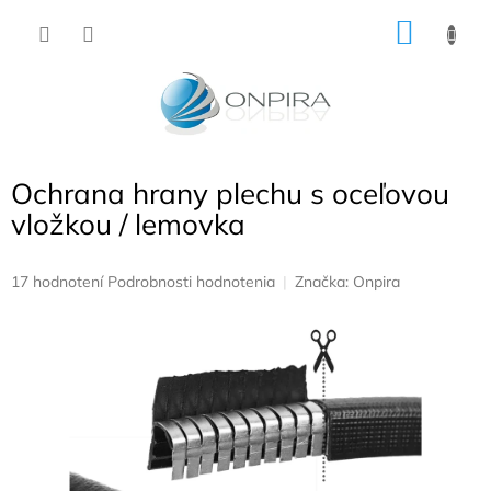
Prejsť
NÁKU
na
obsah
KOŠÍK
Ochrana hrany plechu s oceľovou
vložkou / lemovka
Priemerné
17 hodnotení
Podrobnosti hodnotenia
Značka:
Onpira
hodnotenie
produktu
je
5,0
z
5
hviezdičiek.