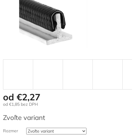
od
€2,27
od
€1,85
bez DPH
Jednotková
Zvoľte variant
cena:
Rozmer