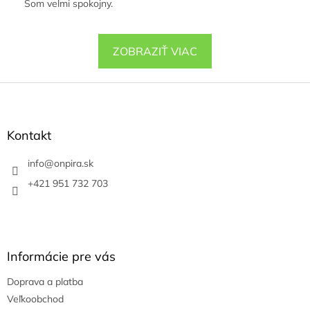
Som velmi spokojny.
ZOBRAZIŤ VIAC
Z
á
p
ä
Kontakt
t
i
info
@
onpira.sk
e
+421 951 732 703
Informácie pre vás
Doprava a platba
Veľkoobchod