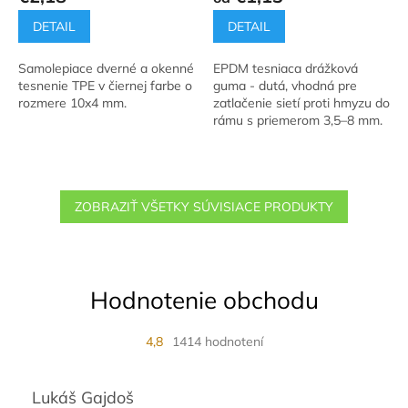
DETAIL
DETAIL
Samolepiace dverné a okenné
EPDM tesniaca drážková
tesnenie TPE v čiernej farbe o
guma - dutá, vhodná pre
rozmere 10x4 mm.
zatlačenie sietí proti hmyzu do
rámu s priemerom 3,5–8 mm.
ZOBRAZIŤ VŠETKY SÚVISIACE PRODUKTY
Hodnotenie obchodu
4,8
1414 hodnotení
Lukáš Gajdoš