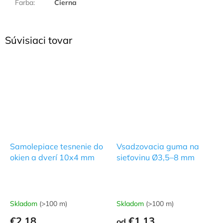
Farba
:
Čierna
Súvisiaci tovar
Samolepiace tesnenie do
Vsadzovacia guma na
okien a dverí 10x4 mm
sieťovinu Ø3,5–8 mm
Skladom
(>100 m)
Skladom
(>100 m)
€2,18
€1,13
od