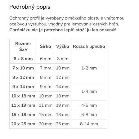
Podrobný popis
Ochranný profil je vyrobený z mäkkého plastu s vnútornou
oceľovou výstuhou, vhodný pre lemovanie ostrých hrán.
Chráničku nie je potrebné lepiť, stačí ju len nasunúť.
Rozmer
Šírka
Výška
Rozsah upnutia
ŠxV
6 x 8 mm
6 mm
8 mm
7 x 10 mm
7 mm
10 mm
1-2 mm
8 x 12 mm
8 mm
12 mm
9 x 14 mm
9 mm
14 mm
1-4 mm
10 x 18 mm
10 mm
18 mm
11 x 19 mm
11 mm
19 mm
4-6 mm
15 x 18 mm
15 mm
18 mm
6-8 mm
20 x 25 mm
20 mm
25 mm
8-14 mm