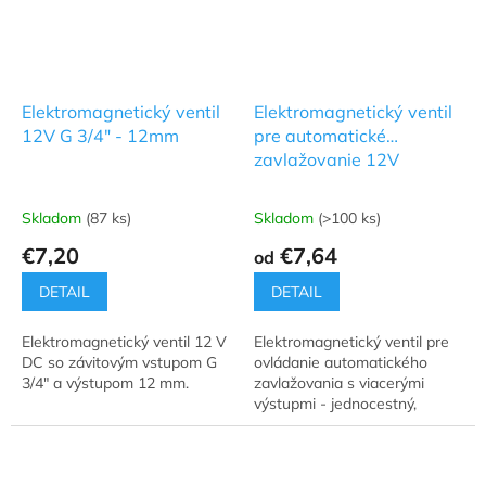
Elektromagnetický ventil
Elektromagnetický ventil
12V G 3/4" - 12mm
pre automatické
zavlažovanie 12V
Skladom
(87 ks)
Skladom
(>100 ks)
Priemerné
Priemerné
hodnotenie
hodnotenie
€7,20
€7,64
od
produktu
produktu
je
je
DETAIL
DETAIL
5,0
5,0
z
z
Elektromagnetický ventil 12 V
Elektromagnetický ventil pre
5
5
DC so závitovým vstupom G
ovládanie automatického
hviezdičiek.
hviezdičiek.
3/4" a výstupom 12 mm.
zavlažovania s viacerými
výstupmi - jednocestný,
dvojcestný, štvorcestný ventil
12 V DC.