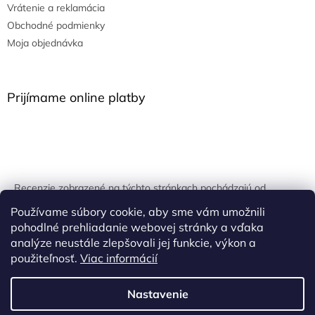
Vrátenie a reklamácia
Obchodné podmienky
Moja objednávka
Prijímame online platby
Recenzie zobrazené na týchto stránkach pochádzajú od
overených zákazníkov. Overovanie prebieha pomocou
Používame súbory cookie, aby sme vám umožnili
unikátnych kľúčov generovaných na základe údajov z
pohodlné prehliadanie webovej stránky a vďaka
uskutočnenej objednávky.
analýze neustále zlepšovali jej funkcie, výkon a
použiteľnosť.
Viac informácií
Nastavenie
Vytvoril Shoptet