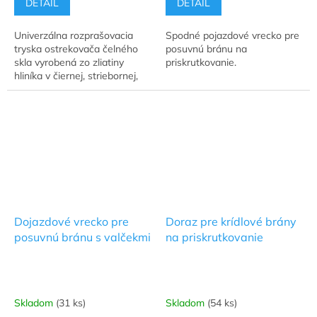
DETAIL
DETAIL
Univerzálna rozprašovacia
Spodné pojazdové vrecko pre
tryska ostrekovača čelného
posuvnú bránu na
skla vyrobená zo zliatiny
priskrutkovanie.
hliníka v čiernej, striebornej,
červenej a modrej farbe.
Dojazdové vrecko pre
Doraz pre krídlové brány
posuvnú bránu s valčekmi
na priskrutkovanie
Skladom
(31 ks)
Skladom
(54 ks)