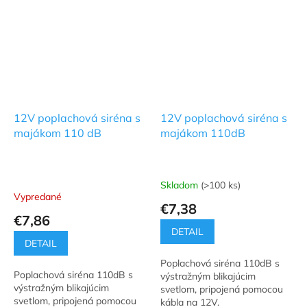
12V poplachová siréna s
12V poplachová siréna s
majákom 110 dB
majákom 110dB
Skladom
(>100 ks)
Priemerné
Vypredané
hodnotenie
€7,38
produktu
€7,86
je
DETAIL
5,0
DETAIL
z
Poplachová siréna 110dB s
5
Poplachová siréna 110dB s
výstražným blikajúcim
hviezdičiek.
výstražným blikajúcim
svetlom, pripojená pomocou
svetlom, pripojená pomocou
kábla na 12V.