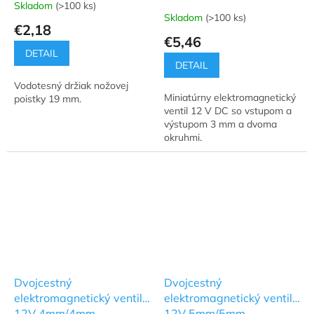
Skladom
(>100 ks)
Priemerné
Skladom
(>100 ks)
hodnotenie
€2,18
produktu
€5,46
je
DETAIL
5,0
DETAIL
z
Vodotesný držiak nožovej
5
Miniatúrny elektromagnetický
poistky 19 mm.
hviezdičiek.
ventil 12 V DC so vstupom a
výstupom 3 mm a dvoma
okruhmi.
Dvojcestný
Dvojcestný
elektromagnetický ventil
elektromagnetický ventil
12V 4mm/4mm
12V 5mm/5mm