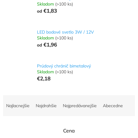
Skladom
(>100 ks)
€1,83
od
LED bodové svetlo 3W / 12V
Skladom
(>100 ks)
€1,96
od
Prúdový chránič bimetalový
Skladom
(>100 ks)
€2,18
R
a
Najlacnejšie
Najdrahšie
Najpredávanejšie
Abecedne
d
e
n
Cena
i