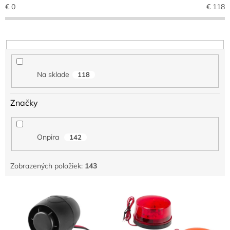
e
€
0
€
118
p
r
o
d
u
k
Na sklade
118
t
o
v
Značky
Onpira
142
Zobrazených položiek:
143
V
ý
p
i