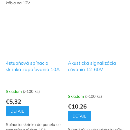
kábla na 12V.
4stupňová spínacia
Akustická signalizácia
skrinka zapaľovania 10A
cúvania 12-60V
Skladom
(>100 ks)
Priemerné
Skladom
(>100 ks)
hodnotenie
€5,32
produktu
€10,26
je
DETAIL
5,0
DETAIL
z
Spínacia skrinka do panelu so
5
Signalizácia cúvania/spiatočky
spínacím prúdom 10A.