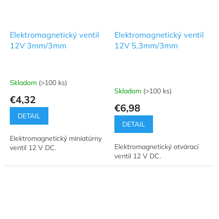
Elektromagnetický ventil
Elektromagnetický ventil
12V 3mm/3mm
12V 5,3mm/3mm
Skladom
(>100 ks)
Priemerné
Skladom
(>100 ks)
hodnotenie
€4,32
produktu
€6,98
je
DETAIL
5,0
DETAIL
z
Elektromagnetický miniatúrny
5
Elektromagnetický otvárací
ventil 12 V DC.
hviezdičiek.
ventil 12 V DC.