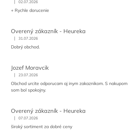
|
02.07.2026
ý
p
+ Rychle dorucenie
i
s
u
Overený zákazník - Heureka
|
31.07.2026
Dobrý obchod.
Jozef Moravcik
|
23.07.2026
Obchod urcite odporucam aj inym zakaznikom. S nakupom
som bol spokojny.
Overený zákazník - Heureka
|
07.07.2026
široký sortiment za dobré ceny