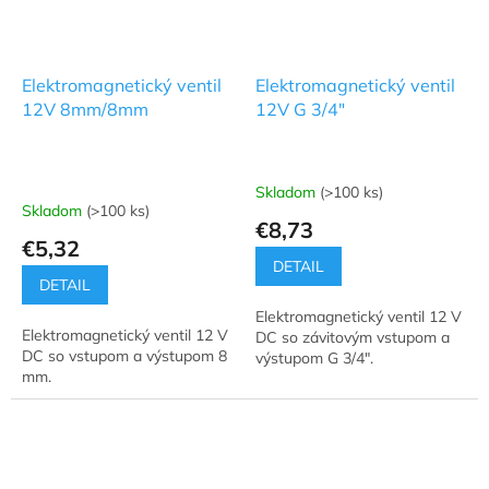
Elektromagnetický ventil
Elektromagnetický ventil
12V 8mm/8mm
12V G 3/4"
Skladom
(>100 ks)
Priemerné
Skladom
(>100 ks)
hodnotenie
€8,73
produktu
€5,32
je
DETAIL
5,0
DETAIL
z
Elektromagnetický ventil 12 V
5
Elektromagnetický ventil 12 V
DC so závitovým vstupom a
hviezdičiek.
DC so vstupom a výstupom 8
výstupom G 3/4".
mm.