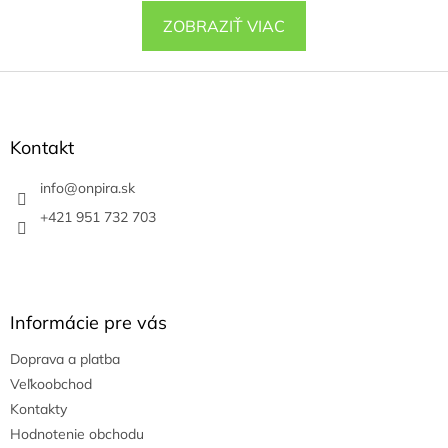
ZOBRAZIŤ VIAC
Z
á
p
ä
Kontakt
t
i
info
@
onpira.sk
e
+421 951 732 703
Informácie pre vás
Doprava a platba
Veľkoobchod
Kontakty
Hodnotenie obchodu