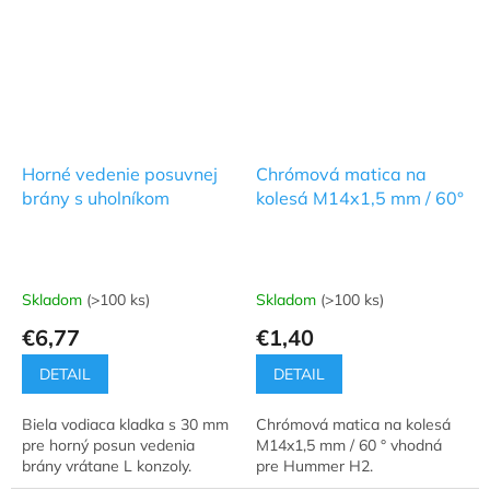
Horné vedenie posuvnej
Chrómová matica na
brány s uholníkom
kolesá M14x1,5 mm / 60°
Skladom
(>100 ks)
Skladom
(>100 ks)
€6,77
€1,40
DETAIL
DETAIL
Biela vodiaca kladka s 30 mm
Chrómová matica na kolesá
pre horný posun vedenia
M14x1,5 mm / 60 ° vhodná
brány vrátane L konzoly.
pre Hummer H2.