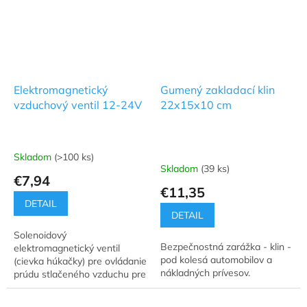
Elektromagnetický
Gumený zakladací klin
vzduchový ventil 12-24V
22x15x10 cm
Skladom
(>100 ks)
Priemerné
Skladom
(39 ks)
hodnotenie
€7,94
produktu
€11,35
je
DETAIL
5,0
DETAIL
z
Solenoidový
5
Bezpečnostná zarážka - klin -
elektromagnetický ventil
hviezdičiek.
pod kolesá automobilov a
(cievka húkačky) pre ovládanie
nákladných prívesov.
prúdu stlačeného vzduchu pre
kompresorové húkačky,
klaksóny a fanfáry.