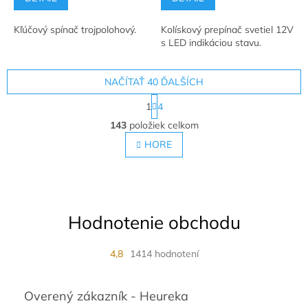
Kľúčový spínač trojpolohový.
Kolískový prepínač svetiel 12V
s LED indikáciou stavu.
NAČÍTAŤ 40 ĎALŠÍCH
S
1
4
t
O
r
143
položiek celkom
v
á
l
HORE
n
á
k
o
d
v
a
a
c
n
i
i
Hodnotenie obchodu
e
e
p
r
4,8
1414 hodnotení
v
k
y
Overený zákazník - Heureka
v