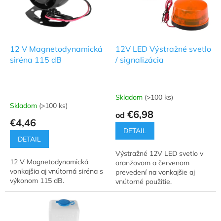
s
p
r
o
d
12 V Magnetodynamická
12V LED Výstražné svetlo
u
siréna 115 dB
/ signalizácia
k
t
o
Skladom
(>100 ks)
Priemerné
v
Skladom
(>100 ks)
hodnotenie
€6,98
od
produktu
€4,46
je
DETAIL
5,0
DETAIL
z
Výstražné 12V LED svetlo v
5
12 V Magnetodynamická
oranžovom a červenom
hviezdičiek.
vonkajšia aj vnútorná siréna s
prevedení na vonkajšie aj
výkonom 115 dB.
vnútorné použitie.