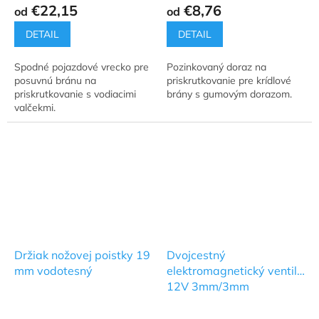
€22,15
€8,76
od
od
DETAIL
DETAIL
Spodné pojazdové vrecko pre
Pozinkovaný doraz na
posuvnú bránu na
priskrutkovanie pre krídlové
priskrutkovanie s vodiacimi
brány s gumovým dorazom.
valčekmi.
Držiak nožovej poistky 19
Dvojcestný
mm vodotesný
elektromagnetický ventil
12V 3mm/3mm