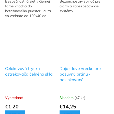
Bezpečnostná sieť v čiernej
Bezpečnostný spínač pre
farbe vhodná do
alarm a zabezpečovacie
batožinového priestoru auta
systémy.
vo variante od 120x40 do
120x100 cm.
Celokovová tryska
Dojazdové vrecko pre
ostrekovača čelného skla
posuvnú bránu -
pozinkované
Vypredané
Skladom
(47 ks)
€1,20
€14,25