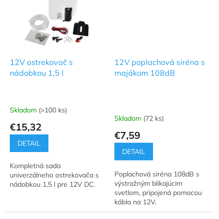
12V ostrekovač s
12V poplachová siréna s
nádobkou 1,5 l
majákom 108dB
Skladom
(>100 ks)
Priemerné
Skladom
(72 ks)
hodnotenie
€15,32
produktu
€7,59
je
DETAIL
5,0
DETAIL
z
Kompletná sada
5
Poplachová siréna 108dB s
univerzálneho ostrekovača s
hviezdičiek.
výstražným blikajúcim
nádobkou 1,5 l pre 12V DC.
svetlom, pripojená pomocou
kábla na 12V.