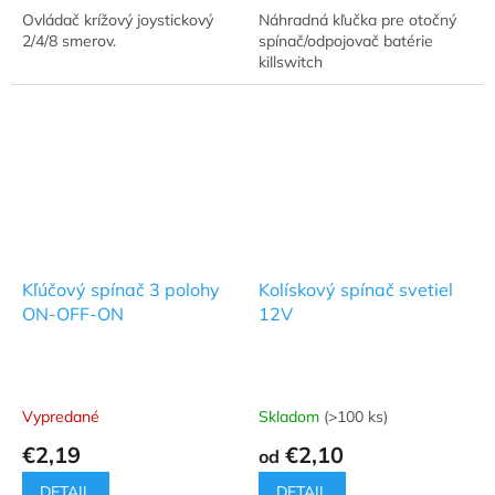
Ovládač krížový joystickový
Náhradná kľučka pre otočný
2/4/8 smerov.
spínač/odpojovač batérie
killswitch
Kľúčový spínač 3 polohy
Kolískový spínač svetiel
ON-OFF-ON
12V
Vypredané
Skladom
(>100 ks)
€2,19
€2,10
od
DETAIL
DETAIL