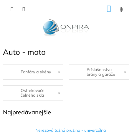
Prejsť
NÁKU
na
obsah
KOŠÍK
Auto - moto
Príslušenstvo
Fanfáry a sirény
brány a garáže
Ostrekovače
čelného skla
Najpredávanejšie
Nerezová ťažná pružina - univerzálna