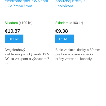
elektromagnetický ventil
posuvnej brány s L
12V 7mm/7mm
uholníkom
Skladom
(>100 ks)
Skladom
(>100 ks)
€10,87
€9,38
DETAIL
DETAIL
Dvojokruhový
Biele vodiace kladky o 30 mm
elektromagnetický ventil 12 V
pre horný posun vedenia
DC so vstupom a výstupom 7
brány vrátane L konzoly.
mm