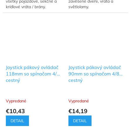
všetky pojazdové, sekčné a
zavěšené dveře, vrata a
krídlové vráta / brány.
světlolamy.
Joystick pákový ovládač
Joystick pákový ovládač
118mm so spínačom 4/8
90mm so spínačom 4/8
cestný
cestný
Vypredané
Vypredané
€10,43
€14,19
DETAIL
DETAIL