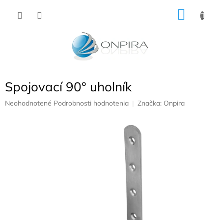
Prejsť
NÁKU
na
obsah
KOŠÍK
Spojovací 90° uholník
Priemerné
Neohodnotené
Podrobnosti hodnotenia
Značka:
Onpira
hodnotenie
produktu
je
0,0
z
5
hviezdičiek.