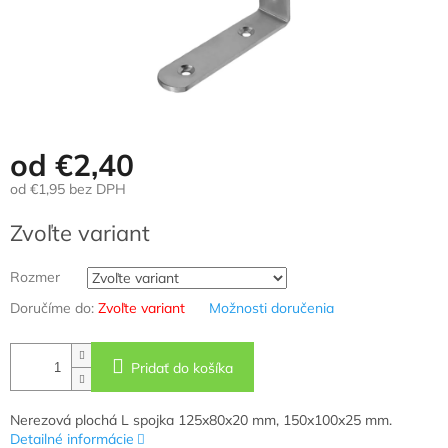
od
€2,40
od
€1,95
bez DPH
Jednotková
Zvoľte variant
cena:
Rozmer
Doručíme do:
Zvoľte variant
Možnosti doručenia
Pridať do košíka
Nerezová plochá L spojka 125x80x20 mm, 150x100x25 mm.
Detailné informácie