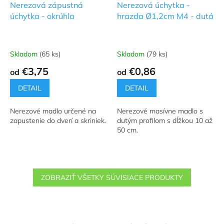
Nerezová zápustná
Nerezová úchytka -
úchytka - okrúhla
hrazda Ø1,2cm M4 - dutá
Skladom
(65 ks)
Skladom
(79 ks)
Priemerné
Priemerné
hodnotenie
hodnotenie
€3,75
€0,86
od
od
produktu
produktu
je
je
DETAIL
DETAIL
5,0
4,0
z
z
Nerezové madlo určené na
Nerezové masívne madlo s
5
5
zapustenie do dverí a skriniek.
dutým profilom s dĺžkou 10 až
hviezdičiek.
hviezdičiek.
50 cm.
ZOBRAZIŤ VŠETKY SÚVISIACE PRODUKTY