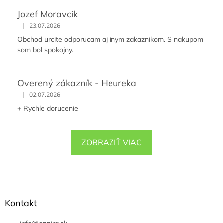
Jozef Moravcik
|
23.07.2026
Obchod urcite odporucam aj inym zakaznikom. S nakupom
som bol spokojny.
Overený zákazník - Heureka
|
02.07.2026
+ Rychle dorucenie
ZOBRAZIŤ VIAC
Z
á
p
ä
Kontakt
t
info
@
onpira.sk