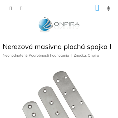
Prejsť
NÁKU
na
obsah
KOŠÍK
Nerezová masívna plochá spojka I
Priemerné
Neohodnotené
Podrobnosti hodnotenia
Značka:
Onpira
hodnotenie
produktu
je
0,0
z
5
hviezdičiek.