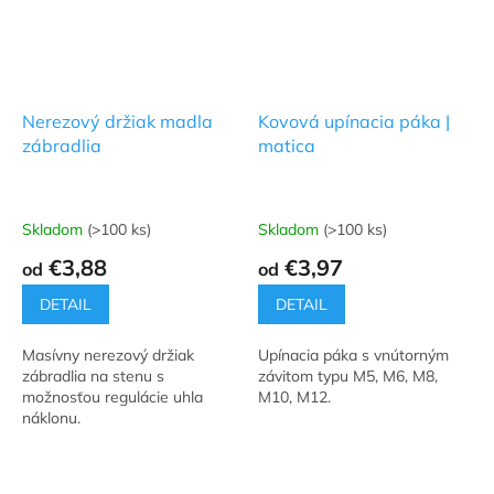
Nerezový držiak madla
Kovová upínacia páka |
zábradlia
matica
Skladom
(>100 ks)
Skladom
(>100 ks)
Priemerné
Priemerné
hodnotenie
hodnotenie
€3,88
€3,97
od
od
produktu
produktu
je
je
DETAIL
DETAIL
5,0
5,0
z
z
Masívny nerezový držiak
Upínacia páka s vnútorným
5
5
zábradlia na stenu s
závitom typu M5, M6, M8,
hviezdičiek.
hviezdičiek.
možnosťou regulácie uhla
M10, M12.
náklonu.