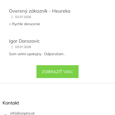
Overený zákazník - Heureka
|
02.07.2026
+ Rychle dorucenie
Igor Dorozovic
|
03.07.2026
Som velmi spokojny . Odporučam .
ZOBRAZIŤ VIAC
Z
á
p
ä
Kontakt
t
i
info
@
onpira.sk