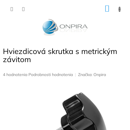
Prejsť
NÁKU
na
obsah
KOŠÍK
Hviezdicová skrutka s metrickým
závitom
Priemerné
4 hodnotenia
Podrobnosti hodnotenia
Značka:
Onpira
hodnotenie
produktu
je
5,0
z
5
hviezdičiek.