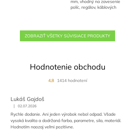
mm, vhodný na zavesenie
políc, regálov, káblových
žľabov atď.
ZOBRAZIŤ VŠETKY SÚVISIACE PRODUKTY
Hodnotenie obchodu
4,8
1414 hodnotení
Lukáš Gajdoš
|
02.07.2026
Rychle dodanie. Ani jeden výrobok nebol odpad. Všade
vysoká kvalita a dodržaná farba, parametre, sila, materiál.
Hodnotím naozaj veľmi pozitívne.