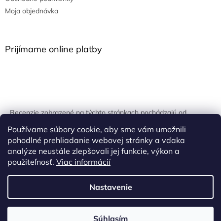
Moja objednávka
Prijímame online platby
Recenzie zobrazené na týchto stránkach pochádzajú od
overených zákazníkov. Overovanie prebieha pomocou
Používame súbory cookie, aby sme vám umožnili
unikátnych kľúčov generovaných na základe údajov z
pohodlné prehliadanie webovej stránky a vďaka
uskutočnenej objednávky.
analýze neustále zlepšovali jej funkcie, výkon a
použiteľnosť.
Viac informácií
Nastavenie
Vytvoril Shoptet
Súhlasím
Copyright 2026
Onpira.sk
. Všetky práva vyhradené.