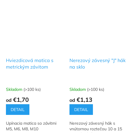
Hviezdicová matica s
Nerezový závesný "J" hák
metrickým závitom
na sklo
Skladom
(>100 ks)
Skladom
(>100 ks)
Priemerné
Priemerné
hodnotenie
hodnotenie
€1,70
€1,13
od
od
produktu
produktu
je
je
DETAIL
DETAIL
5,0
5,0
z
z
Upínacia matica so závitmi
Nerezový závesný hák s
5
5
M5, M6, M8, M10
vnútornou roztečou 10 a 15
hviezdičiek.
hviezdičiek.