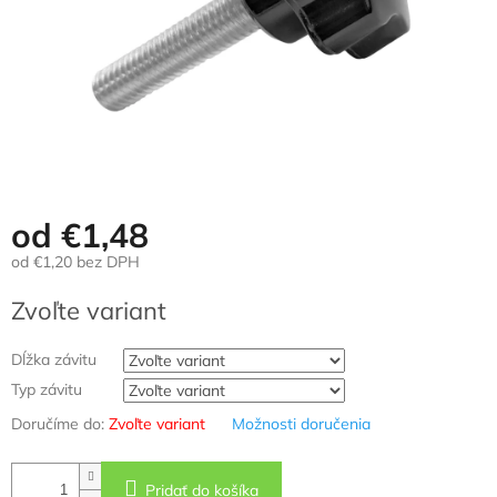
od
€1,48
od
€1,20
bez DPH
Jednotková
Zvoľte variant
cena:
Dĺžka závitu
Typ závitu
Doručíme do:
Zvoľte variant
Možnosti doručenia
Pridať do košíka