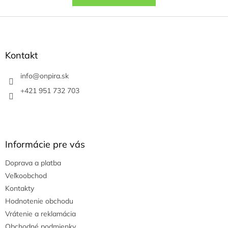
Z
á
p
ä
Kontakt
t
i
info
@
onpira.sk
e
+421 951 732 703
Informácie pre vás
Doprava a platba
Veľkoobchod
Kontakty
Hodnotenie obchodu
Vrátenie a reklamácia
Obchodné podmienky