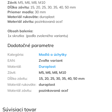
Závit:
M5, M6, M8, M10
Dĺžka závitu:
15, 20, 25, 30, 35, 40, 50 mm
Priemer madla:
30 mm
Materiál rukoväte:
duroplast
Materiál závitu:
pozinkovaná oceľ
Obsah balenia:
1x skrutka (podľa zvoleného variantu)
Dodatočné parametre
Kategória
:
Madlá a úchytky
EAN
:
Zvoľte variant
Materiál
:
Duroplast
Závit
:
M5, M6, M8, M10
Dĺžka závitu
:
15, 20, 25, 30, 35, 40, 50 mm
Materiál rukoväte
:
duroplast
Materiál závitu
:
pozinkovaná oceľ
Súvisiaci tovar