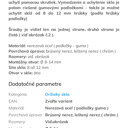
uchytí pomocou skrutiek. Vymedzenie a uchytenie skla je
potom riešené gumovými podložkami - takže je možné
uchytiť sklá od 8 do 12 mm hrúbky (podľa hrúbky
podložky)
Šrouby je vidieť len na jednej strane, druhá strana je
čistá ( viď obrázok č.2 ).
Materiál:
nerezová oceľ ( podložky - guma )
Povrchová úprava:
brúsený nerez, leštený nerez ( chróm )
Rozmery:
viď. obrázok
Montážny otvor:
Ø 8-14 mm
Sila skla:
8 až 12 mm
Otvor v skle:
áno
Dodatočné parametre
Kategória
:
Držiaky skla
EAN
:
Zvoľte variant
Materiál
:
Nerezová oceľ ( podložky guma )
Povrchová úprava
:
Brúsený nerez, leštený nerez ( chróm )
Rozmery
:
Viď.obrázok