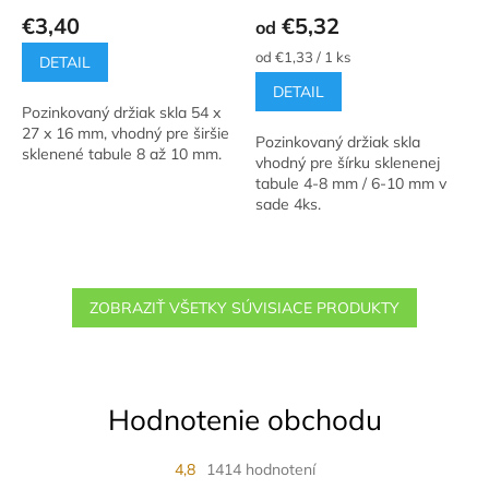
hodnotenie
hodnotenie
€3,40
€5,32
od
produktu
produktu
je
je
Jednotková
od €1,33 / 1 ks
DETAIL
5,0
4,8
cena:
DETAIL
z
z
Pozinkovaný držiak skla 54 x
5
5
27 x 16 mm, vhodný pre širšie
hviezdičiek.
hviezdičiek.
Pozinkovaný držiak skla
sklenené tabule 8 až 10 mm.
vhodný pre šírku sklenenej
tabule 4-8 mm / 6-10 mm v
sade 4ks.
ZOBRAZIŤ VŠETKY SÚVISIACE PRODUKTY
Hodnotenie obchodu
4,8
1414 hodnotení