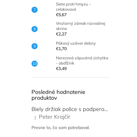
Siete proti hmyzu -
celokovová
€5,67
Vnútorný zámok rozvodnej
skrine
€2,27
Pákový uzáver debny
€1,70
Nerezová zápustná úchytka
- obdĺžnik
€3,49
Posledné hodnotenie
produktov
Biely držiak police s podperou 14-59 cm [2ks]
Peter Krajčír
|
Hodnotenie produktu je 5 z 5 hviezdičiek.
Presne to, čo som potreboval.