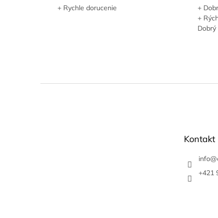
+ Rychle dorucenie
+ Dobr
+ Rých
Dobrý
Z
á
p
ä
t
Kontakt
i
e
info
@
+421 