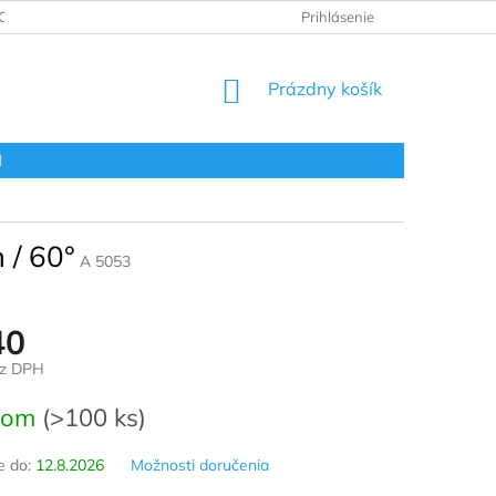
ODNOTENIE OBCHODU
VRÁTENIE A REKLAMÁCIA
Prihlásenie
OBCHOD
NÁKUPNÝ
Prázdny košík
KOŠÍK
l
 / 60°
A 5053
40
ez DPH
ová
dom
(>100 ks)
 do:
12.8.2026
Možnosti doručenia