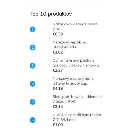
Top 10 produktov
Nábytkové klzáky z nerezu
Ø50
€0,39
Nerezový vešiak na
uterák/utierku
€1,62
Ochrana hrany plechu s
oceľovou vložkou / lemovka
€2,27
Nerezový dverový pánt
leštený hranatý čap
€4,19
Siete proti hmyzu - sklenené
vlákno + PVC
€2,14
Husí krk s pozdĺžnym rezom
Ø 7-54,4 mm
€1,09