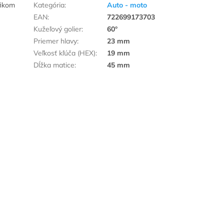
fikom
Kategória
:
Auto - moto
EAN
:
722699173703
Kužeľový golier
:
60°
Priemer hlavy
:
23 mm
Veľkosť kľúča (HEX)
:
19 mm
Dĺžka matice
:
45 mm