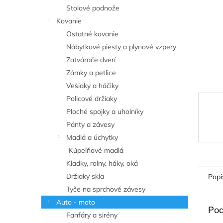
Stolové podnože
Kovanie
Ostatné kovanie
Nábytkové piesty a plynové vzpery
Zatvárače dverí
Zámky a petlice
Vešiaky a háčiky
Policové držiaky
Ploché spojky a uholníky
Pánty a závesy
Madlá a úchytky
Kúpeľňové madlá
Kladky, rolny, háky, oká
Držiaky skla
Popi
Tyče na sprchové závesy
Auto - moto
Pod
Fanfáry a sirény