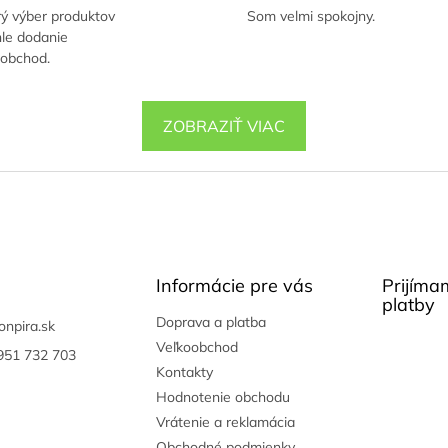
ý výber produktov
Som velmi spokojny.
le dodanie
 obchod.
ZOBRAZIŤ VIAC
Informácie pre vás
Prijíma
platby
Doprava a platba
onpira.sk
Veľkoobchod
951 732 703
Kontakty
Hodnotenie obchodu
Vrátenie a reklamácia
Obchodné podmienky