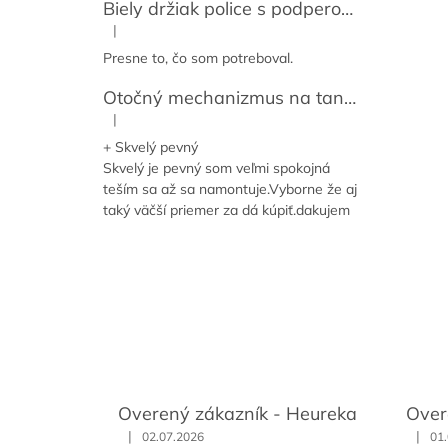
Biely držiak police s podperou 14-59 cm [2ks]
|
Hodnotenie produktu je 5 z 5 hviezdičiek.
Presne to, čo som potreboval.
Otočný mechanizmus na tanier / točňa pod dosku / Lazy susan
|
Hodnotenie produktu je 5 z 5 hviezdičiek.
+ Skvelý pevný
Skvelý je pevný som veľmi spokojná
teším sa až sa namontuje.Vyborne že aj
taký väčší priemer za dá kúpiť.dakujem
Overený zákazník - Heureka
Over
|
|
02.07.2026
01