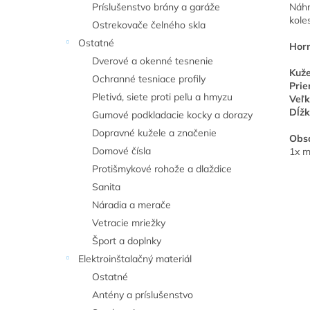
Náhr
Príslušenstvo brány a garáže
kole
Ostrekovače čelného skla
Ostatné
Horn
Dverové a okenné tesnenie
Kuže
Ochranné tesniace profily
Prie
Pletivá, siete proti peľu a hmyzu
Veľk
Dĺžk
Gumové podkladacie kocky a dorazy
Dopravné kužele a značenie
Obsa
Domové čísla
1x m
Protišmykové rohože a dlaždice
Sanita
Náradia a merače
Vetracie mriežky
Šport a doplnky
Elektroinštalačný materiál
Ostatné
Antény a príslušenstvo