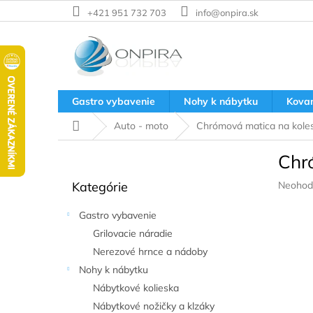
Prejsť
+421 951 732 703
info@onpira.sk
na
obsah
Gastro vybavenie
Nohy k nábytku
Kova
Domov
Auto - moto
Chrómová matica na kole
B
Chr
o
Preskočiť
č
Prieme
Kategórie
Neohod
kategórie
n
hodnote
ý
produkt
Gastro vybavenie
p
je
Grilovacie náradie
a
0,0
z
Nerezové hrnce a nádoby
n
5
e
Nohy k nábytku
hviezdič
l
Nábytkové kolieska
Nábytkové nožičky a klzáky