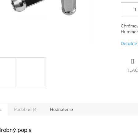
Chrómová
Hummer
Detailné
TLAČ
s
Podobné (4)
Hodnotenie
robný popis