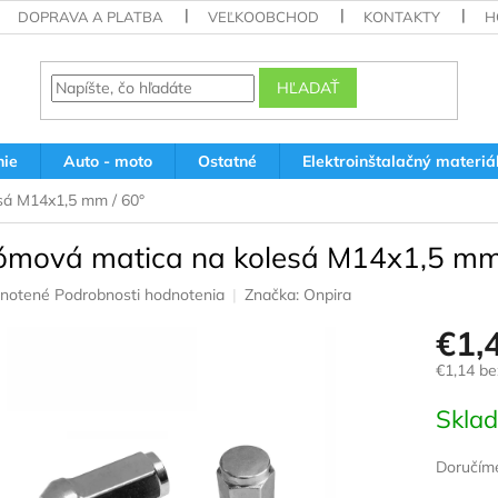
DOPRAVA A PLATBA
VEĽKOOBCHOD
KONTAKTY
H
HĽADAŤ
nie
Auto - moto
Ostatné
Elektroinštalačný materiá
sá M14x1,5 mm / 60°
ómová matica na kolesá M14x1,5 mm
rné
notené
Podrobnosti hodnotenia
Značka:
Onpira
nie
€1,
u
€1,14 b
Jednotk
Skla
cena:
iek.
Doručíme