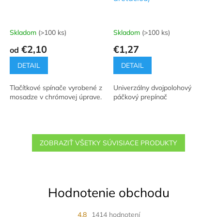
Skladom
(>100 ks)
Skladom
(>100 ks)
€2,10
€1,27
od
DETAIL
DETAIL
Tlačítkové spínače vyrobené z
Univerzálny dvojpolohový
mosadze v chrómovej úprave.
páčkový prepínač
ZOBRAZIŤ VŠETKY SÚVISIACE PRODUKTY
Hodnotenie obchodu
4,8
1414 hodnotení