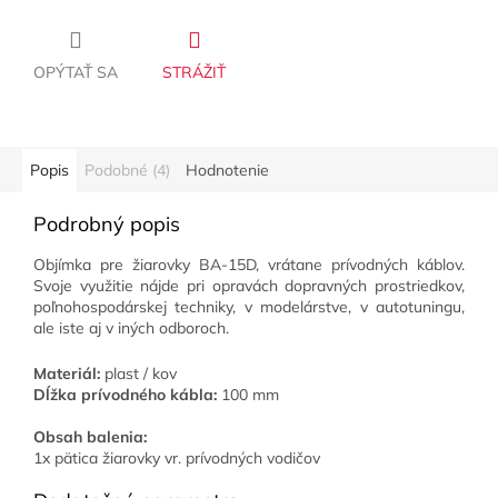
OPÝTAŤ SA
STRÁŽIŤ
Popis
Podobné (4)
Hodnotenie
Podrobný popis
Objímka pre žiarovky BA-15D, vrátane prívodných káblov.
Svoje využitie nájde pri opravách dopravných prostriedkov,
poľnohospodárskej techniky, v modelárstve, v autotuningu,
ale iste aj v iných odboroch.
Materiál:
plast / kov
Dĺžka prívodného kábla
:
100 mm
Obsah balenia:
1x pätica žiarovky vr.
prívodných vodičov