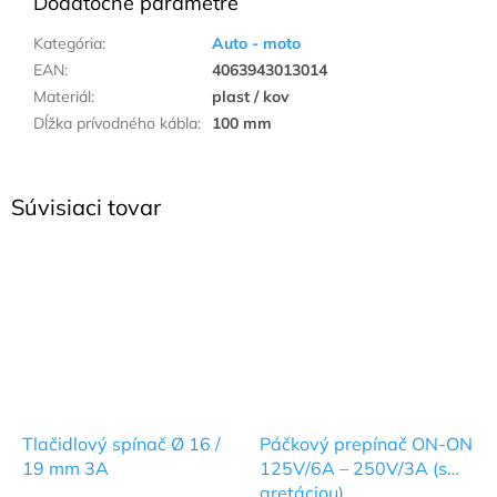
Dodatočné parametre
Kategória
:
Auto - moto
EAN
:
4063943013014
Materiál
:
plast / kov
Dĺžka prívodného kábla
:
100 mm
Súvisiaci tovar
Tlačidlový spínač Ø 16 /
Páčkový prepínač ON-ON
19 mm 3A
125V/6A – 250V/3A (s
aretáciou)