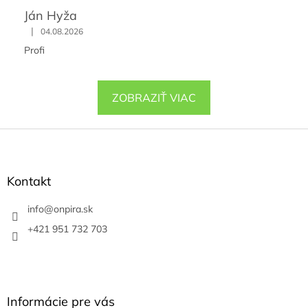
Ján Hyža
|
04.08.2026
Profi
ZOBRAZIŤ VIAC
Z
á
p
ä
Kontakt
t
i
info
@
onpira.sk
e
+421 951 732 703
Informácie pre vás