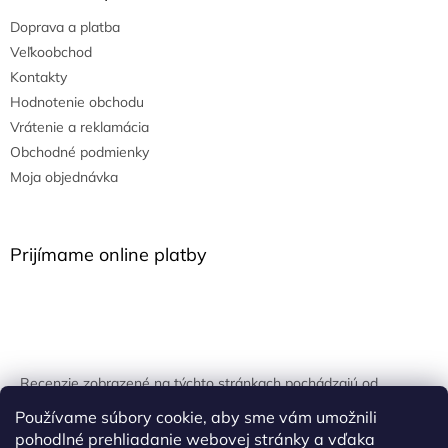
Doprava a platba
Veľkoobchod
Kontakty
Hodnotenie obchodu
Vrátenie a reklamácia
Obchodné podmienky
Moja objednávka
Prijímame online platby
Recenzie zobrazené na týchto stránkach pochádzajú od
overených zákazníkov. Overovanie prebieha pomocou
Používame súbory cookie, aby sme vám umožnili
unikátnych kľúčov generovaných na základe údajov z
pohodlné prehliadanie webovej stránky a vďaka
uskutočnenej objednávky.