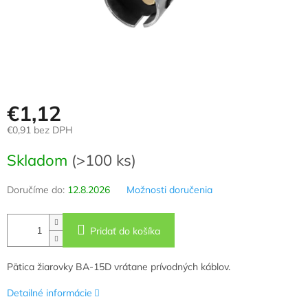
€1,12
€0,91 bez DPH
Jednotková
Skladom
(>100 ks)
cena:
Doručíme do:
12.8.2026
Možnosti doručenia
Pridať do košíka
Pätica žiarovky BA-15D vrátane prívodných káblov.
Detailné informácie