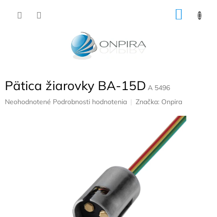
Prejsť
NÁKU
na
obsah
KOŠÍK
Pätica žiarovky BA-15D
A 5496
Priemerné
Neohodnotené
Podrobnosti hodnotenia
Značka:
Onpira
hodnotenie
produktu
je
0,0
z
5
hviezdičiek.