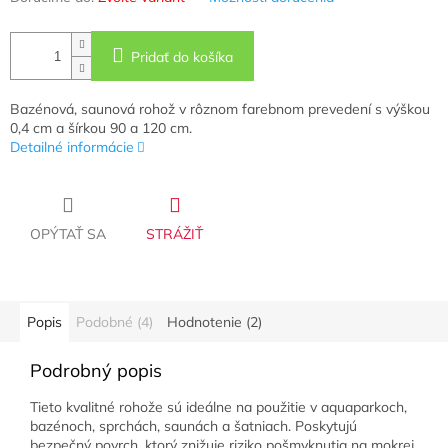
Pridať do košíka
Bazénová, saunová rohož v rôznom farebnom prevedení s výškou
0,4 cm a šírkou 90 a 120 cm.
Detailné informácie
OPÝTAŤ SA
STRÁŽIŤ
Popis
Podobné (4)
Hodnotenie (2)
Podrobný popis
Tieto kvalitné rohože sú ideálne na použitie v aquaparkoch,
bazénoch, sprchách, saunách a šatniach. Poskytujú
bezpečný povrch, ktorý znižuje riziko pošmyknutia na mokrej