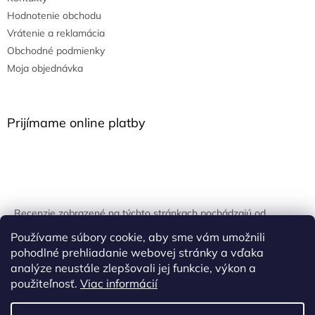
Hodnotenie obchodu
Vrátenie a reklamácia
Obchodné podmienky
Moja objednávka
Prijímame online platby
Recenzie zobrazené na týchto stránkach pochádzajú od
overených zákazníkov. Overovanie prebieha pomocou
Používame súbory cookie, aby sme vám umožnili
unikátnych kľúčov generovaných na základe údajov z
pohodlné prehliadanie webovej stránky a vďaka
uskutočnenej objednávky.
analýze neustále zlepšovali jej funkcie, výkon a
použiteľnosť.
Viac informácií