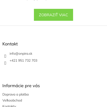
ZOBRAZIŤ VIAC
Z
á
p
ä
Kontakt
t
i
info
@
onpira.sk
e
+421 951 732 703
Informácie pre vás
Doprava a platba
Veľkoobchod
Kontakty