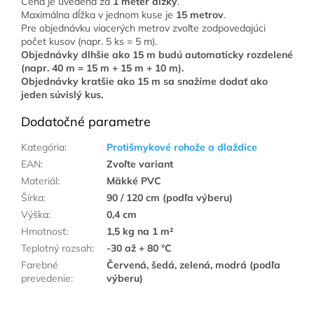
Cena je uvedená za
1 meter dĺžky
.
Maximálna dĺžka v jednom kuse je
15 metrov
.
Pre objednávku viacerých metrov zvoľte zodpovedajúci
počet kusov (napr. 5 ks = 5 m).
Objednávky dlhšie ako 15 m budú automaticky rozdelené
(napr. 40 m = 15 m + 15 m + 10 m).
Objednávky
kratšie ako 15 m
sa snažíme dodať ako
jeden súvislý kus.
Dodatočné parametre
Kategória
:
Protišmykové rohože a dlaždice
EAN
:
Zvoľte variant
Materiál
:
Mäkké PVC
Šírka
:
90 / 120 cm (podľa výberu)
Výška
:
0,4 cm
Hmotnosť
:
1,5 kg na 1 m²
Teplotný rozsah
:
-30 až + 80 °C
Farebné
Červená, šedá, zelená, modrá (podľa
prevedenie
:
výberu)