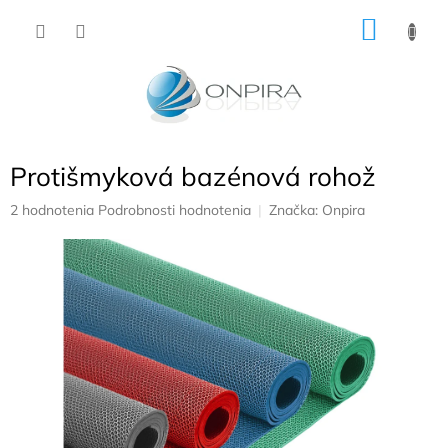
Prejsť
NÁKU
na
obsah
KOŠÍK
Protišmyková bazénová rohož
Priemerné
2 hodnotenia
Podrobnosti hodnotenia
Značka:
Onpira
hodnotenie
produktu
je
5,0
z
5
hviezdičiek.