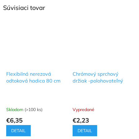
Súvisiaci tovar
Flexibilná nerezová
Chrómový sprchový
odtoková hadica 80 cm
držiak -polohovateľný
Skladom
(>100 ks)
Vypredané
€6,35
€2,23
DETAIL
DETAIL