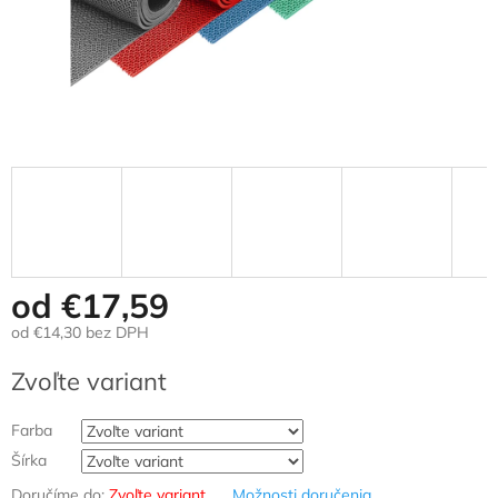
od
€17,59
od
€14,30
bez DPH
Jednotková
Zvoľte variant
cena:
Farba
Šírka
Doručíme do:
Zvoľte variant
Možnosti doručenia