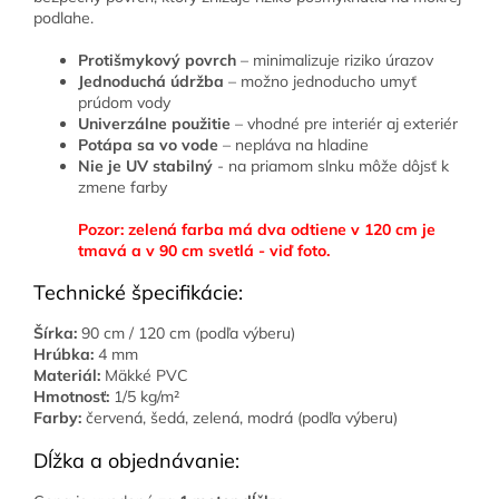
podlahe.
Protišmykový povrch
– minimalizuje riziko úrazov
Jednoduchá údržba
– možno jednoducho umyť
prúdom vody
Univerzálne použitie
– vhodné pre interiér aj exteriér
Potápa sa vo vode
– nepláva na hladine
Nie je UV stabilný
- na priamom slnku môže dôjsť k
zmene farby
Pozor: zelená farba má dva odtiene v 120 cm je
tmavá a v 90 cm svetlá - viď foto.
Technické špecifikácie:
Šírka:
90 cm / 120 cm (podľa výberu)
Hrúbka:
4 mm
Materiál:
Mäkké PVC
Hmotnosť:
1/5 kg/m²
Farby:
červená, šedá, zelená, modrá (podľa výberu)
Dĺžka a objednávanie: