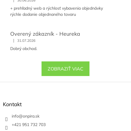
|
30.06.2026
+ prehľadný web a rýchlosť vybavenia objednávky
rýchle dodanie objednaného tovaru
Overený zákazník - Heureka
|
31.07.2026
Dobrý obchod.
ZOBRAZIŤ VIAC
Z
á
p
ä
Kontakt
t
i
info
@
onpira.sk
e
+421 951 732 703