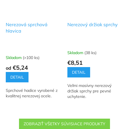
Nerezová sprchová
Nerezový držiak sprchy
hlavica
Skladom
(38 ks)
Priemerné
Skladom
(>100 ks)
hodnotenie
€8,51
produktu
€5,24
od
je
DETAIL
5,0
DETAIL
z
Veľmi masívny nerezový
5
Sprchové hadice vyrobené z
držiak sprchy pre pevné
hviezdičiek.
kvalitnej nerezovej ocele.
uchytenie.
ZOBRAZIŤ VŠETKY SÚVISIACE PRODUKTY