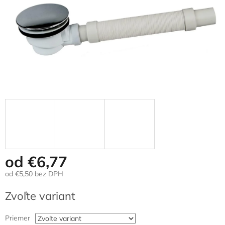
od
€6,77
od
€5,50
bez DPH
Jednotková
Zvoľte variant
cena:
Priemer