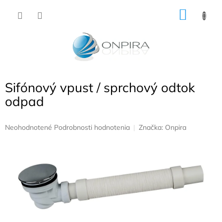
Prejsť
NÁKU
na
obsah
KOŠÍK
Sifónový vpust / sprchový odtok
odpad
Priemerné
Neohodnotené
Podrobnosti hodnotenia
Značka:
Onpira
hodnotenie
produktu
je
0,0
z
5
hviezdičiek.