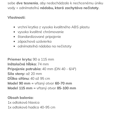
sebe
dve tesnenia
, aby nedochádzalo k nechcenému úniku
vody + odnímateľnú
nádobu, ktorá zachytáva nečistoty
.
Vlastnosti:
vrchní krytka z vysoko kvalitného ABS plastu
vysoko kvalitné chrómovanie
štandardizované pripojenie
zápachová uzávierka
odnímateľná nádoba na nečistoty
Priemer krytu:
90 a 115 mm
Inštalačná hĺbka:
74 mm
Pripojenie potrubia:
40 mm (
DN 40 - 6/4"
)
Sila steny:
až 20 mm
Dĺžka sifónu:
40 až 95 cm
Model 90 mm =
vŕtaný otvor
60-70 mm
Model 115 mm =
vŕtaný otvor
85-100 mm
Obsah balenia:
1x odtoková hlavica
1x odtoková hadica 40-95 cm