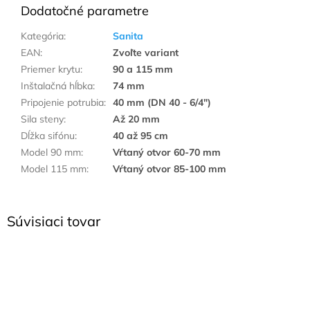
Dodatočné parametre
Kategória
:
Sanita
EAN
:
Zvoľte variant
Priemer krytu
:
90 a 115 mm
Inštalačná hĺbka
:
74 mm
Pripojenie potrubia
:
40 mm (DN 40 - 6/4")
Sila steny
:
Až 20 mm
Dĺžka sifónu
:
40 až 95 cm
Model 90 mm
:
Vŕtaný otvor 60-70 mm
Model 115 mm
:
Vŕtaný otvor 85-100 mm
Súvisiaci tovar