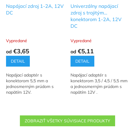
Napájací zdroj 1-2A, 12V
Univerzálny napájací
DC
zdroj s trojitým
konektorom 1-2A, 12V
DC
Vypredané
Vypredané
€3,65
€5,11
od
od
DETAIL
DETAIL
Napájací adaptér s
Napájací adaptér s
konektorom 5,5 mm a
konektorom 3,5 / 4,5 / 5,5 mm
jednosmerným prúdom s
a jednosmerným prúdom s
napätím 12V.
napätím 12V .
ZOBRAZIŤ VŠETKY SÚVISIACE PRODUKTY