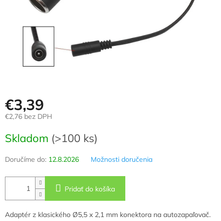
€3,39
€2,76 bez DPH
Jednotková
Skladom
(>100 ks)
cena:
Doručíme do:
12.8.2026
Možnosti doručenia
Pridať do košíka
Adaptér z klasického Ø5,5 x 2,1 mm konektora na autozapaľovač.