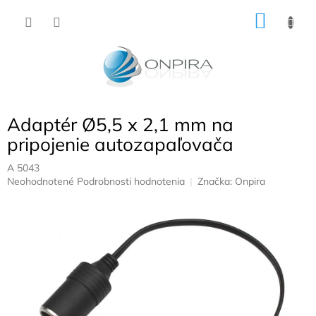
Prejsť
NÁKU
na
obsah
KOŠÍK
Adaptér Ø5,5 x 2,1 mm na
pripojenie autozapaľovača
A 5043
Priemerné
Neohodnotené
Podrobnosti hodnotenia
Značka:
Onpira
hodnotenie
produktu
je
0,0
z
5
hviezdičiek.