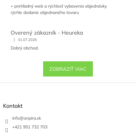
+ prehľadný web a rýchlosť vybavenia objednávky
rýchle dodanie objednaného tovaru
Overený zákazník - Heureka
|
31.07.2026
Dobrý obchod.
ZOBRAZIŤ VIAC
Z
á
p
ä
Kontakt
t
i
info
@
onpira.sk
e
+421 951 732 703