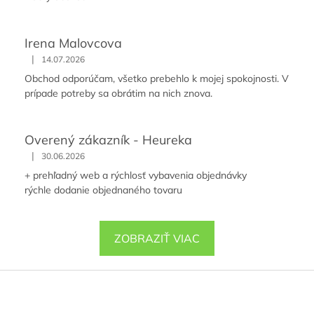
Irena Malovcova
|
14.07.2026
Obchod odporúčam, všetko prebehlo k mojej spokojnosti. V
prípade potreby sa obrátim na nich znova.
Overený zákazník - Heureka
|
30.06.2026
+ prehľadný web a rýchlosť vybavenia objednávky
rýchle dodanie objednaného tovaru
ZOBRAZIŤ VIAC
Z
á
p