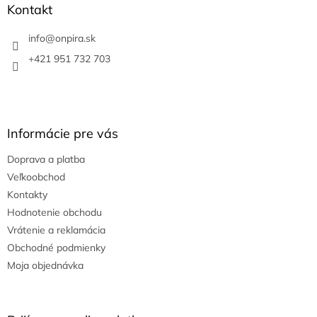
ä
Kontakt
t
i
info
@
onpira.sk
e
+421 951 732 703
Informácie pre vás
Doprava a platba
Veľkoobchod
Kontakty
Hodnotenie obchodu
Vrátenie a reklamácia
Obchodné podmienky
Moja objednávka