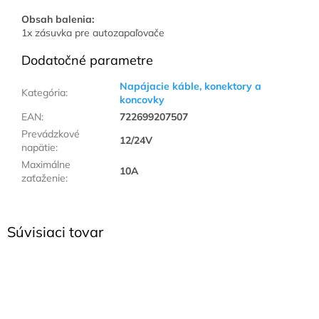
Obsah balenia:
1x zásuvka pre autozapaľovače
Dodatočné parametre
Napájacie káble, konektory a
Kategória
:
koncovky
EAN
:
722699207507
Prevádzkové
12/24V
napätie
:
Maximálne
10A
zaťaženie
:
Súvisiaci tovar