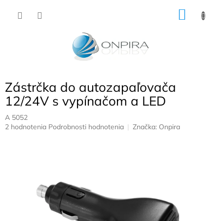
Prejsť
NÁKU
na
obsah
KOŠÍK
Zástrčka do autozapaľovača
12/24V s vypínačom a LED
A 5052
Priemerné
2 hodnotenia
Podrobnosti hodnotenia
Značka:
Onpira
hodnotenie
produktu
je
5,0
z
5
hviezdičiek.