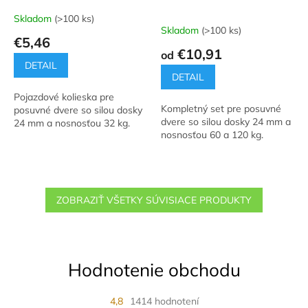
Skladom
(>100 ks)
Priemerné
Skladom
(>100 ks)
hodnotenie
€5,46
produktu
€10,91
od
je
DETAIL
5,0
DETAIL
z
Pojazdové kolieska pre
5
Kompletný set pre posuvné
posuvné dvere so silou dosky
hviezdičiek.
dvere so silou dosky 24 mm a
24 mm a nosnosťou 32 kg.
nosnosťou 60 a 120 kg.
ZOBRAZIŤ VŠETKY SÚVISIACE PRODUKTY
Hodnotenie obchodu
4,8
1414 hodnotení