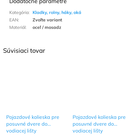
Dodatočné parametre
Kategória
:
Kladky, rolny, háky, oká
EAN
:
Zvoľte variant
Materiál
:
oceľ / mosadz
Súvisiaci tovar
Pojazdové kolieska pre
Pojazdové kolieska pre
posuvné dvere do
posuvné dvere do
vodiacej lišty
vodiacej lišty