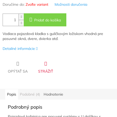
Doručíme do:
Zvoľte variant
Možnosti doručenia
Pridať do košíka
Vodiaca pojazdová kladka s guličkovým ložiskom vhodná pre
posuvné okná, dvere, dvierka atď.
Detailné informácie
OPÝTAŤ SA
STRÁŽIŤ
Popis
Podobné (4)
Hodnotenie
Podrobný popis
Pojazdová koľajnica pre posuvné systémy s U drážkou s