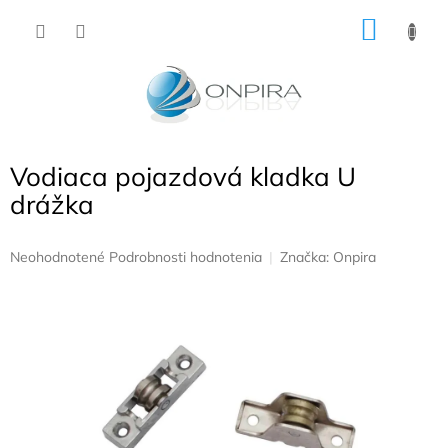
Prejsť
NÁKU
na
obsah
KOŠÍK
Vodiaca pojazdová kladka U
drážka
Priemerné
Neohodnotené
Podrobnosti hodnotenia
Značka:
Onpira
hodnotenie
produktu
je
0,0
z
5
hviezdičiek.