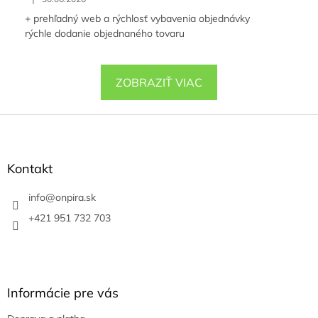
+ prehľadný web a rýchlosť vybavenia objednávky
rýchle dodanie objednaného tovaru
ZOBRAZIŤ VIAC
Z
á
p
ä
Kontakt
t
i
info
@
onpira.sk
e
+421 951 732 703
Informácie pre vás