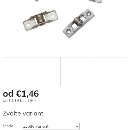
od
€1,46
od
€1,19
bez DPH
Jednotková
Zvoľte variant
cena:
Model