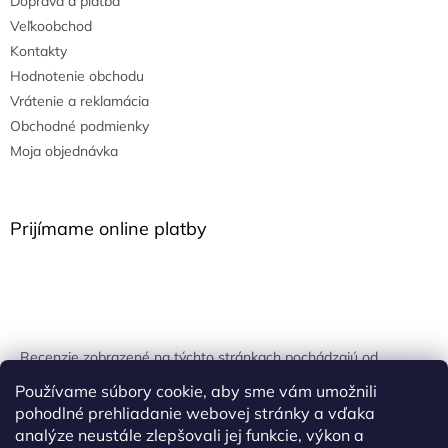
Doprava a platba
Veľkoobchod
Kontakty
Hodnotenie obchodu
Vrátenie a reklamácia
Obchodné podmienky
Moja objednávka
Prijímame online platby
Recenzie zobrazené na týchto stránkach pochádzajú od
overených zákazníkov. Overovanie prebieha pomocou
Používame súbory cookie, aby sme vám umožnili
unikátnych kľúčov generovaných na základe údajov z
pohodlné prehliadanie webovej stránky a vďaka
uskutočnenej objednávky.
analýze neustále zlepšovali jej funkcie, výkon a