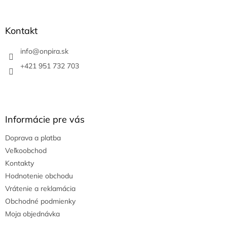
á
p
ä
Kontakt
t
i
info
@
onpira.sk
e
+421 951 732 703
Informácie pre vás
Doprava a platba
Veľkoobchod
Kontakty
Hodnotenie obchodu
Vrátenie a reklamácia
Obchodné podmienky
Moja objednávka