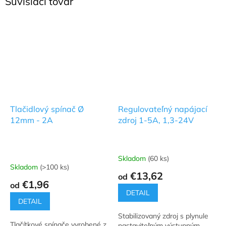
Súvisiaci tovar
Tlačidlový spínač Ø
Regulovateľný napájací
12mm - 2A
zdroj 1-5A, 1,3-24V
Skladom
(60 ks)
Priemerné
Skladom
(>100 ks)
hodnotenie
€13,62
od
produktu
€1,96
od
je
DETAIL
4,8
DETAIL
z
Stabilizovaný zdroj s plynule
5
Tlačítkové spínače vyrobené z
nastaviteľným výstupným