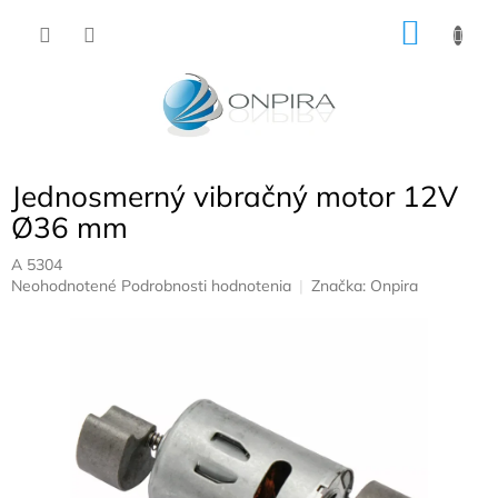
Prejsť
NÁKU
na
obsah
KOŠÍK
Jednosmerný vibračný motor 12V
Ø36 mm
A 5304
Priemerné
Neohodnotené
Podrobnosti hodnotenia
Značka:
Onpira
hodnotenie
produktu
je
0,0
z
5
hviezdičiek.