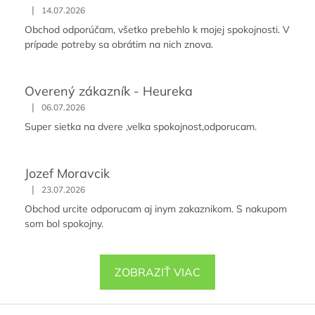
|
14.07.2026
Obchod odporúčam, všetko prebehlo k mojej spokojnosti. V
prípade potreby sa obrátim na nich znova.
Overený zákazník - Heureka
|
06.07.2026
Super sietka na dvere ,velka spokojnost,odporucam.
Jozef Moravcik
|
23.07.2026
Obchod urcite odporucam aj inym zakaznikom. S nakupom
som bol spokojny.
ZOBRAZIŤ VIAC
Z