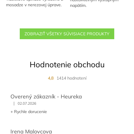
hviezdičiek.
mosadze v nerezovej úprave.
napätím.
ZOBRAZIŤ VŠETKY SÚVISIACE PRODUKTY
Hodnotenie obchodu
4,8
1414 hodnotení
Overený zákazník - Heureka
|
02.07.2026
+ Rychle dorucenie
Irena Malovcova