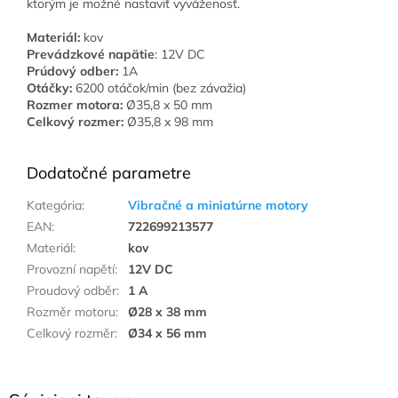
ktorým je možné nastaviť vyváženosť.
Materiál:
kov
Prevádzkové napätie
: 12V DC
Prúdový odber:
1A
Otáčky:
6200 otáčok/min (bez závažia)
Rozmer motora:
Ø35,8 x 50 mm
Celkový rozmer
:
Ø35,8 x 98 mm
Dodatočné parametre
Kategória
:
Vibračné a miniatúrne motory
EAN
:
722699213577
Materiál
:
kov
Provozní napětí
:
12V DC
Proudový odběr
:
1 A
Rozměr motoru
:
Ø28 x 38 mm
Celkový rozměr
:
Ø34 x 56 mm