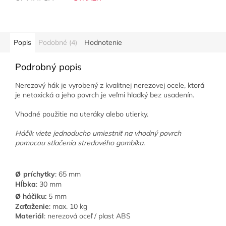
Popis
Podobné (4)
Hodnotenie
Podrobný popis
Nerezový hák je vyrobený z kvalitnej nerezovej ocele, ktorá
je netoxická a jeho povrch je veľmi hladký bez usadenín.
Vhodné použitie na uteráky alebo utierky.
Háčik viete jednoducho umiestniť na vhodný povrch
pomocou stlačenia stredového gombíka.
ø
príchytky
: 65 mm
Hĺbka
: 30 mm
ø
háčiku:
5 mm
Zaťaženie
: max. 10 kg
Materiál
: nerezová oceľ / plast ABS