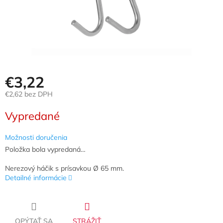
€3,22
€2,62 bez DPH
Jednotková
Vypredané
cena:
Možnosti doručenia
Položka bola vypredaná…
Nerezový háčik s prísavkou Ø 65 mm.
Detailné informácie
OPÝTAŤ SA
STRÁŽIŤ