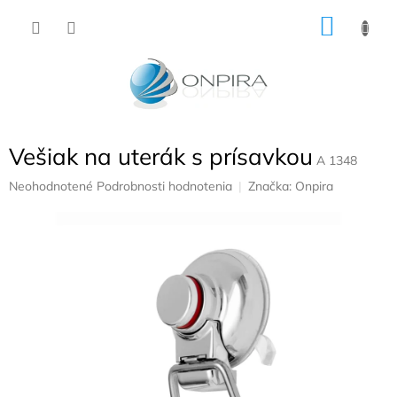
Prejsť
NÁKU
na
obsah
KOŠÍK
Vešiak na uterák s prísavkou
A 1348
Priemerné
Neohodnotené
Podrobnosti hodnotenia
Značka:
Onpira
hodnotenie
produktu
je
0,0
z
5
hviezdičiek.