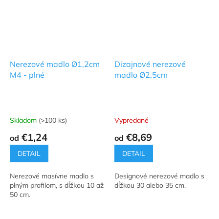
Nerezové madlo Ø1,2cm
Dizajnové nerezové
M4 - plné
madlo Ø2,5cm
Skladom
(>100 ks)
Vypredané
€1,24
€8,69
od
od
DETAIL
DETAIL
Nerezové masívne madlo s
Designové nerezové madlo s
plným profilom, s dĺžkou 10 až
dĺžkou 30 alebo 35 cm.
50 cm.