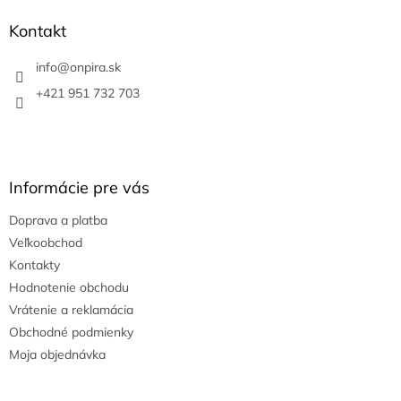
p
ä
Kontakt
t
i
info
@
onpira.sk
e
+421 951 732 703
Informácie pre vás
Doprava a platba
Veľkoobchod
Kontakty
Hodnotenie obchodu
Vrátenie a reklamácia
Obchodné podmienky
Moja objednávka