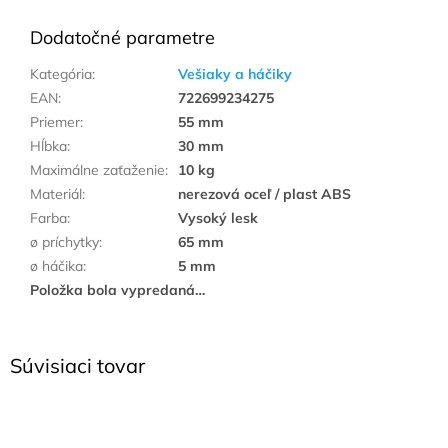
Dodatočné parametre
Kategória
:
Vešiaky a háčiky
EAN
:
722699234275
Priemer
:
55 mm
Hĺbka
:
30 mm
Maximálne zaťaženie
:
10 kg
Materiál
:
nerezová oceľ / plast ABS
Farba
:
Vysoký lesk
ø príchytky
:
65 mm
ø háčika
:
5 mm
Položka bola vypredaná…
Súvisiaci tovar