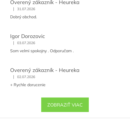
Overený zákazník - Heureka
|
31.07.2026
Dobrý obchod.
Igor Dorozovic
|
03.07.2026
Som velmi spokojny . Odporučam .
Overený zákazník - Heureka
|
02.07.2026
+ Rychle dorucenie
ZOBRAZIŤ VIAC
Z
á