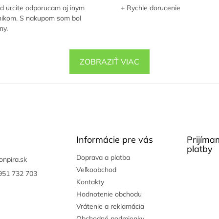
 urcite odporucam aj inym
+ Rychle dorucenie
nikom. S nakupom som bol
ny.
ZOBRAZIŤ VIAC
Informácie pre vás
Prijíma
platby
Doprava a platba
onpira.sk
Veľkoobchod
951 732 703
Kontakty
Hodnotenie obchodu
Vrátenie a reklamácia
Obchodné podmienky