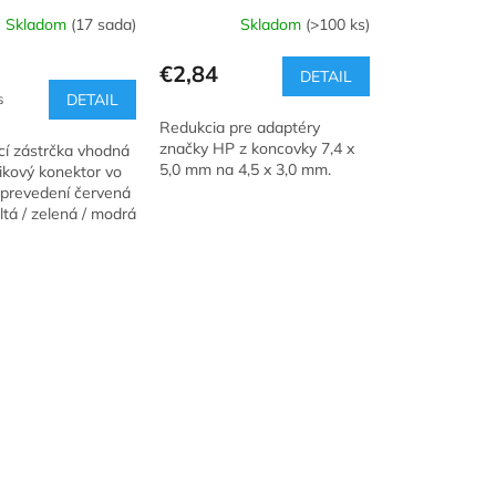
Skladom
(17 sada)
Skladom
(>100 ks)
€2,84
DETAIL
á
s
DETAIL
Redukcia pre adaptéry
značky HP z koncovky 7,4 x
cí zástrčka vhodná
5,0 mm na 4,5 x 3,0 mm.
ikový konektor vo
prevedení červená
žltá / zelená / modrá