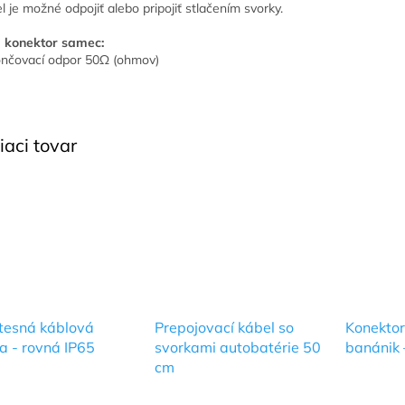
l je možné odpojiť alebo pripojiť stlačením svorky.
 konektor samec:
nčovací odpor 50
Ω
(ohmov)
iaci tovar
tesná káblová
Prepojovací kábel so
Konekto
a - rovná IP65
svorkami autobatérie 50
banánik 
cm