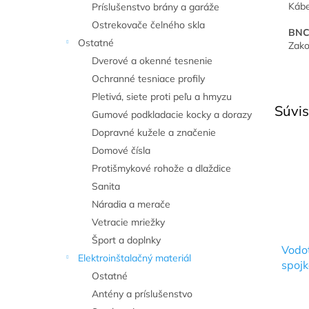
Kábe
Príslušenstvo brány a garáže
Ostrekovače čelného skla
BNC
Ostatné
Zako
Dverové a okenné tesnenie
Ochranné tesniace profily
Pletivá, siete proti peľu a hmyzu
Súvis
Gumové podkladacie kocky a dorazy
Dopravné kužele a značenie
Domové čísla
Protišmykové rohože a dlaždice
Sanita
Náradia a merače
Vetracie mriežky
Šport a doplnky
Vodo
Elektroinštalačný materiál
spojk
Ostatné
Antény a príslušenstvo