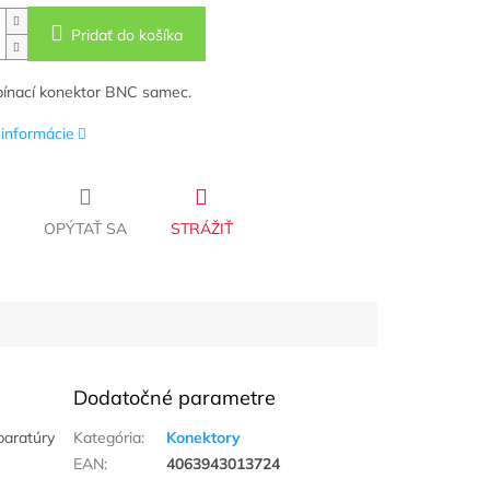
Pridať do košíka
ínací konektor BNC samec.
 informácie
OPÝTAŤ SA
STRÁŽIŤ
Dodatočné parametre
paratúry
Kategória
:
Konektory
EAN
:
4063943013724