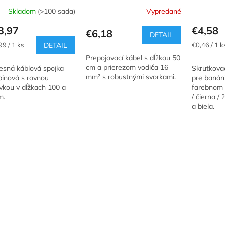
Skladom
(>100 sada)
Vypredané
3,97
€4,58
€6,18
DETAIL
ková
Jednotkov
99 / 1 ks
DETAIL
€0,46 / 1 k
cena:
Prepojovací kábel s dĺžkou 50
cm a prierezom vodiča 16
esná káblová spojka
Skrutkova
mm² s robustnými svorkami.
pinová s rovnou
pre banán
vkou v dĺžkach 100 a
farebnom 
m.
/ čierna / 
a biela.