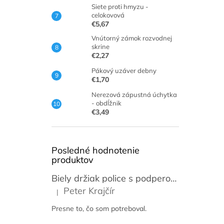
Siete proti hmyzu -
celokovová
€5,67
Vnútorný zámok rozvodnej
skrine
€2,27
Pákový uzáver debny
€1,70
Nerezová zápustná úchytka
- obdĺžnik
€3,49
Posledné hodnotenie
produktov
Biely držiak police s podperou 14-59 cm [2ks]
Peter Krajčír
|
Hodnotenie produktu je 5 z 5 hviezdičiek.
Presne to, čo som potreboval.