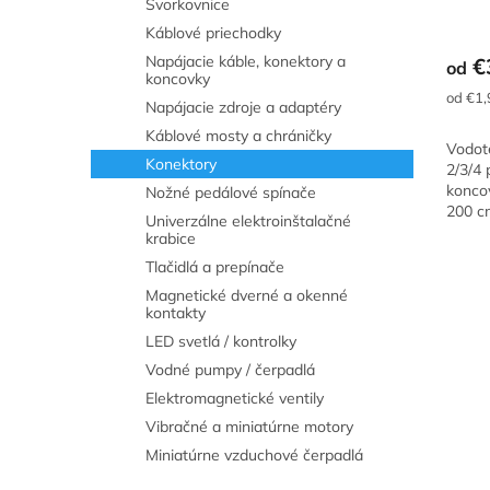
Svorkovnice
Káblové priechodky
Napájacie káble, konektory a
€
od
koncovky
Jednot
od €1,
Napájacie zdroje a adaptéry
cena:
Káblové mosty a chráničky
Vodot
Konektory
2/3/4 
konco
Nožné pedálové spínače
200 c
Univerzálne elektroinštalačné
krabice
Tlačidlá a prepínače
Magnetické dverné a okenné
kontakty
LED svetlá / kontrolky
Vodné pumpy / čerpadlá
Elektromagnetické ventily
Vibračné a miniatúrne motory
Miniatúrne vzduchové čerpadlá