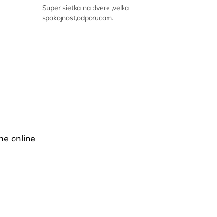
Super sietka na dvere ,velka
spokojnost,odporucam.
me online