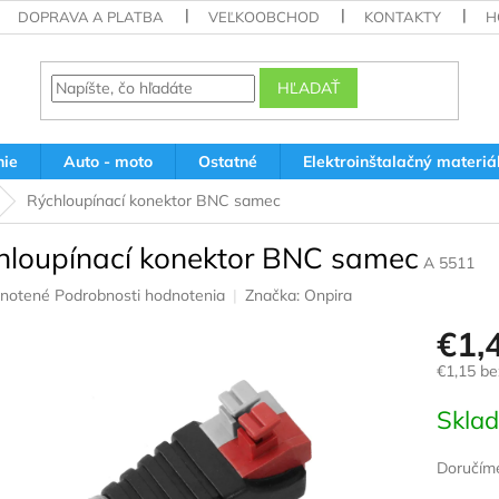
DOPRAVA A PLATBA
VEĽKOOBCHOD
KONTAKTY
H
HĽADAŤ
nie
Auto - moto
Ostatné
Elektroinštalačný materiá
Rýchloupínací konektor BNC samec
hloupínací konektor BNC samec
A 5511
rné
notené
Podrobnosti hodnotenia
Značka:
Onpira
nie
€1,
u
€1,15 b
Jednotk
Skla
cena:
iek.
Doručíme