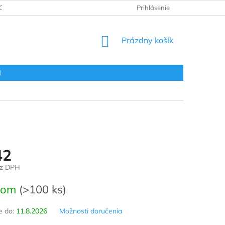
ODNOTENIE OBCHODU
VRÁTENIE A REKLAMÁCIA
Prihlásenie
OBCHOD
NÁKUPNÝ
Prázdny košík
KOŠÍK
l
42
ez DPH
ová
dom
(>100 ks)
 do:
11.8.2026
Možnosti doručenia