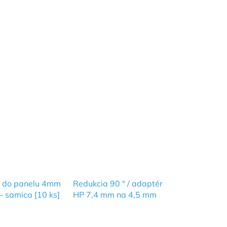
r do panelu 4mm
Redukcia 90 ° / adaptér
– samica [10 ks]
HP 7,4 mm na 4,5 mm