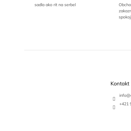
sadla ako rit na serbel
Obchod
zakaz
spokoj
Z
á
p
ä
t
Kontakt
i
e
info
@
+421 