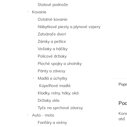
Stolové podnože
Kovanie
Ostatné kovanie
Nábytkové piesty a plynové vzpery
Zatvárače dverí
Zámky a petlice
Vešiaky a háčiky
Policové držiaky
Ploché spojky a uholníky
Pánty a závesy
Madlá a úchytky
Popi
Kúpeľňové madlá
Kladky, rolny, háky, oká
Držiaky skla
Pod
Tyče na sprchové závesy
Kone
Auto - moto
atď.
Fanfáry a sirény