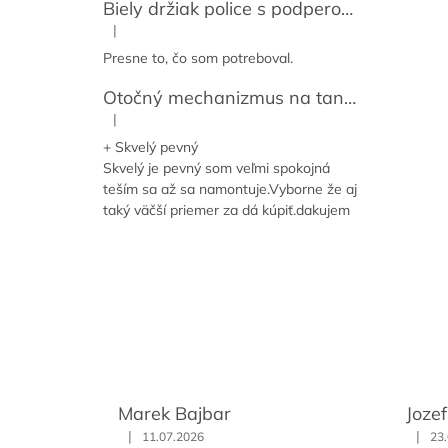
Biely držiak police s podperou 14-59 cm [2ks]
|
Hodnotenie produktu je 5 z 5 hviezdičiek.
Presne to, čo som potreboval.
Otočný mechanizmus na tanier / točňa pod dosku / Lazy susan
|
Hodnotenie produktu je 5 z 5 hviezdičiek.
+ Skvelý pevný
Skvelý je pevný som veľmi spokojná
teším sa až sa namontuje.Vyborne že aj
taký väčší priemer za dá kúpiť.dakujem
Marek Bajbar
Joze
|
|
11.07.2026
23