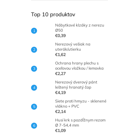
Top 10 produktov
Nábytkové klzáky z nerezu
Ø50
€0,39
Nerezový vešiak na
uterák/utierku
€1,62
Ochrana hrany plechu s
oceľovou vložkou / lemovka
€2,27
Nerezový dverový pánt
leštený hranatý čap
€4,19
Siete proti hmyzu - sklenené
vlákno + PVC
€2,14
Husí krk s pozdĺžnym rezom
Ø 7-54,4 mm
€1,09