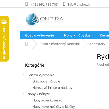
Prejsť
+421 951 732 703
info@onpira.sk
na
obsah
Gastro vybavenie
Nohy k nábytku
Kova
Domov
Elektroinštalačný materiál
Konektory
B
Rýc
o
Preskočiť
č
Prieme
Kategórie
Neohod
kategórie
n
hodnote
ý
produkt
Gastro vybavenie
p
je
Grilovacie náradie
a
0,0
z
Nerezové hrnce a nádoby
n
5
e
Nohy k nábytku
hviezdič
l
Nábytkové kolieska
Nábytkové nožičky a klzáky