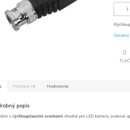
Rýchloup
Detailné
TLAČ
s
Podobné (4)
Hodnotenie
robný popis
ktor s
rýchloupínacími svorkami
vhodné pre LED kamery, zvukové a