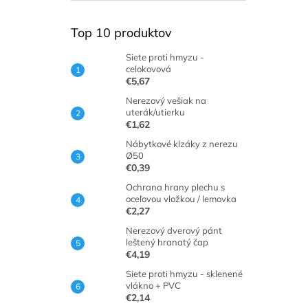
Top 10 produktov
Siete proti hmyzu -
celokovová
€5,67
Nerezový vešiak na
uterák/utierku
€1,62
Nábytkové klzáky z nerezu
Ø50
€0,39
Ochrana hrany plechu s
oceľovou vložkou / lemovka
€2,27
Nerezový dverový pánt
leštený hranatý čap
€4,19
Siete proti hmyzu - sklenené
vlákno + PVC
€2,14