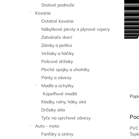
Stolové podnože
Kovanie
Ostatné kovanie
Nábytkové piesty a plynové vzpery
Zatvárače dverí
Zámky a petlice
Vešiaky a háčiky
Policové držiaky
Ploché spojky a uholníky
Pánty a závesy
Madlá a úchytky
Kúpeľňové madlá
Popi
Kladky, rolny, háky, oká
Držiaky skla
Pod
Tyče na sprchové závesy
Auto - moto
PVC 
Fanfáry a sirény
Tepl