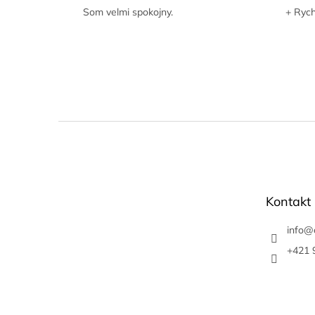
Som velmi spokojny.
+ Rych
Z
á
p
ä
t
Kontakt
i
e
info
@
+421 