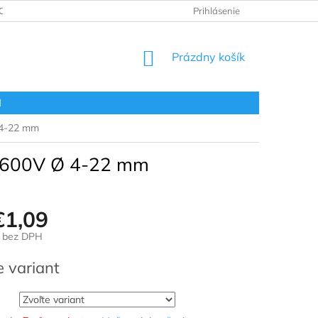
ODNOTENIE OBCHODU
VRÁTENIE A REKLAMÁCIA
Prihlásenie
OBCHOD
NÁKUPNÝ
Prázdny košík
KOŠÍK
l
 4-22 mm
1 600V Ø 4-22 mm
€1,09
bez DPH
ová
e variant