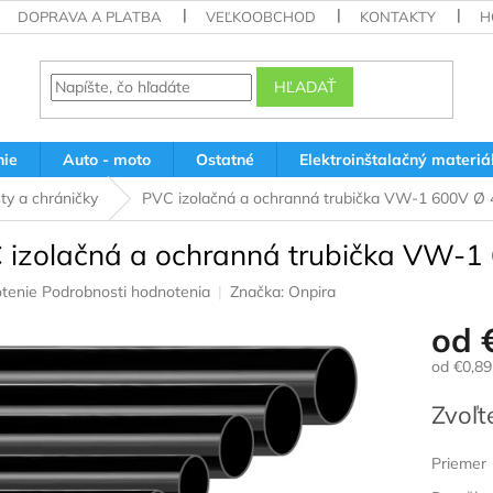
DOPRAVA A PLATBA
VEĽKOOBCHOD
KONTAKTY
H
HĽADAŤ
nie
Auto - moto
Ostatné
Elektroinštalačný materiá
ty a chráničky
PVC izolačná a ochranná trubička VW-1 600V Ø
 izolačná a ochranná trubička VW-
rné
tenie
Podrobnosti hodnotenia
Značka:
Onpira
nie
od
u
od
€0,89
Jednotk
Zvoľt
cena:
iek.
Priemer