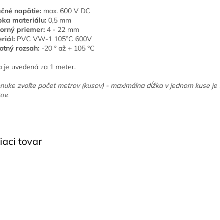
ačné napätie:
max. 600 V DC
ka materiálu:
0,5 mm
orný priemer:
4 - 22 mm
riál:
PVC VW-1 105°C 600V
otný rozsah:
-20 ° až + 105 °C
 je uvedená za 1 meter.
nuke zvoľte počet metrov (kusov) - maximálna dĺžka v jednom kuse je
ov.
iaci tovar