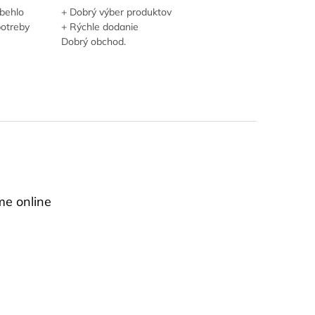
behlo
+ Dobrý výber produktov
potreby
+ Rýchle dodanie
Dobrý obchod.
me online