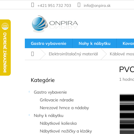
Prejsť
+421 951 732 703
info@onpira.sk
na
obsah
Gastro vybavenie
Nohy k nábytku
Kova
Domov
Elektroinštalačný materiál
Káblové mos
B
PVC
o
Preskočiť
č
Prieme
Kategórie
1 hodno
kategórie
n
hodnote
ý
produkt
Gastro vybavenie
p
je
Grilovacie náradie
a
4,0
z
Nerezové hrnce a nádoby
n
5
e
Nohy k nábytku
hviezdič
l
Nábytkové kolieska
Nábytkové nožičky a klzáky