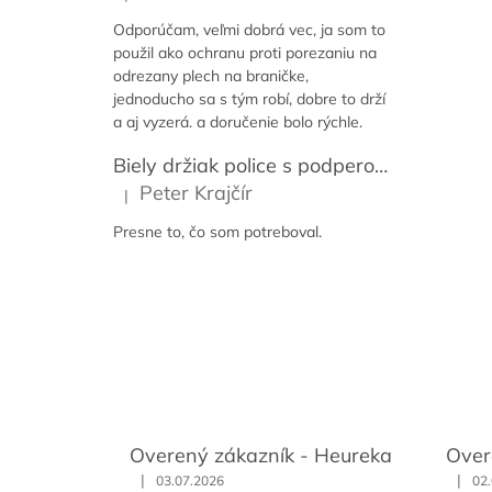
Hodnotenie produktu je 5 z 5 hviezdičiek.
Odporúčam, veľmi dobrá vec, ja som to
použil ako ochranu proti porezaniu na
odrezany plech na braničke,
jednoducho sa s tým robí, dobre to drží
a aj vyzerá. a doručenie bolo rýchle.
Biely držiak police s podperou 14-59 cm [2ks]
Peter Krajčír
|
Hodnotenie produktu je 5 z 5 hviezdičiek.
Presne to, čo som potreboval.
Overený zákazník - Heureka
Over
|
|
03.07.2026
02