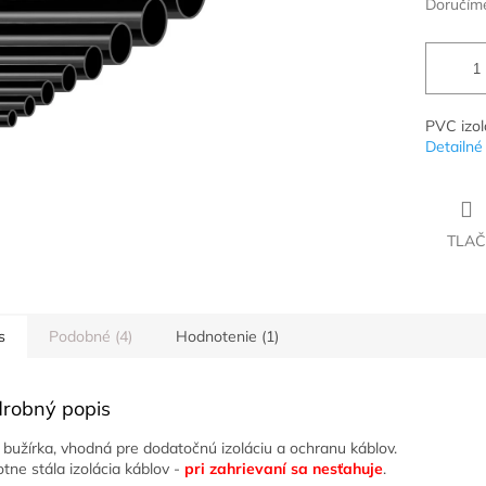
Doručíme
PVC izol
Detailné
TLAČ
s
Podobné (4)
Hodnotenie (1)
robný popis
bužírka, vhodná pre dodatočnú izoláciu a ochranu káblov.
otne stála izolácia káblov -
pri zahrievaní sa nesťahuje
.