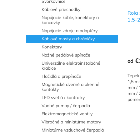
Svorkovnice
Káblové priechodky
Rola 
Napájacie káble, konektory a
1,5-
koncovky
Napájacie zdroje a adaptéry
Káblové mosty a chráničky
Konektory
Nožné pedálové spínače
€
od
Univerzálne elektroinštalačné
krabice
Tepel
Tlačidlá a prepínače
1,5 m
Magnetické dverné a okenné
mm / 
kontakty
mm / 
LED svetlá / kontrolky
pomer 
dodáv
Vodné pumpy / čerpadlá
200 m
Elektromagnetické ventily
Vibračné a miniatúrne motory
Miniatúrne vzduchové čerpadlá