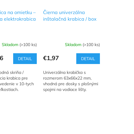
ca na omietku –
Čierna univerzálna
 elektrokrabica
inštalačná krabica / box
Skladom
(>100 ks)
Skladom
(>100 ks)
6
€1,97
DETAIL
DETAIL
odná skriňa /
Univerzálna krabička s
ia krabica pre
rozmerom 63x66x22 mm,
 vedenie v 10-tych
vhodná pre dosky s plošnými
ľkostiach.
spojmi na vodiace lišty.