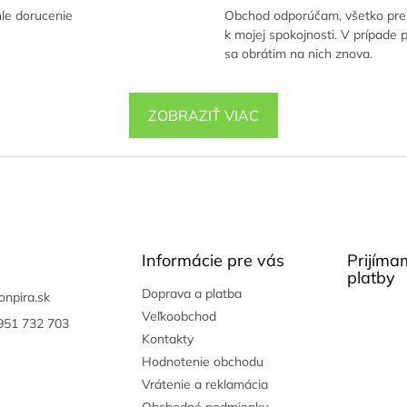
le dorucenie
Obchod odporúčam, všetko pre
k mojej spokojnosti. V prípade 
sa obrátim na nich znova.
ZOBRAZIŤ VIAC
Informácie pre vás
Prijíma
platby
Doprava a platba
onpira.sk
Veľkoobchod
951 732 703
Kontakty
Hodnotenie obchodu
Vrátenie a reklamácia