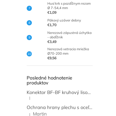
Husí krk s pozdĺžnym rezom
Ø 7-54,4 mm
€1,09
Pákový uzáver debny
€1,70
Nerezová zápustná úchytka
- obdĺžnik
€3,49
Nerezová vetracia mriežka
Ø70-200 mm
€9,56
Posledné hodnotenie
produktov
Konektor BF-BF kruhový lisovací transparentný 3,5mm [50 párov]
|
Hodnotenie produktu je 5 z 5 hviezdičiek.
Ochrana hrany plechu s oceľovou vložkou / lemovka
Martin
|