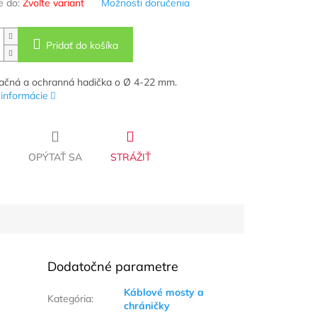
 do:
Zvoľte variant
Možnosti doručenia
Pridať do košíka
ačná a ochranná hadička o Ø 4-22 mm.
 informácie
OPÝTAŤ SA
STRÁŽIŤ
Dodatočné parametre
Káblové mosty a
Kategória
:
chráničky