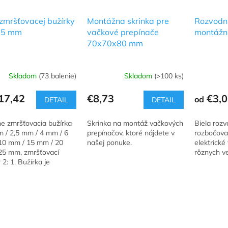
zmršťovacej bužírky
Montážna skrinka pre
Rozvodni
25 mm
vačkové prepínače
montážna
70x70x80 mm
Skladom
(73 balenie)
Skladom
(>100 ks)
17,42
€8,73
€3,0
od
DETAIL
DETAIL
ne zmršťovacia bužírka
Skrinka na montáž vačkových
Biela rozv
m / 2,5 mm / 4 mm / 6
prepínačov, ktoré nájdete v
rozbočovac
10 mm / 15 mm / 20
našej ponuke.
elektrické
25 mm, zmršťovací
rôznych ve
2: 1. Bužírka je
aná v rolke po 50 až
.