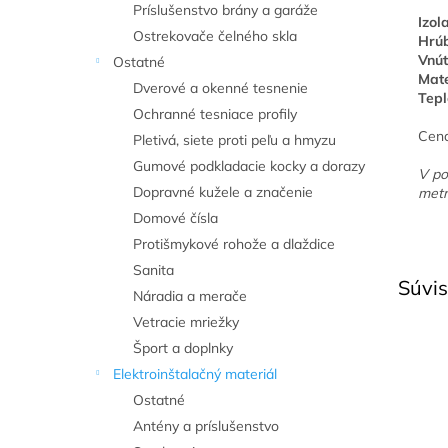
Príslušenstvo brány a garáže
Izol
Ostrekovače čelného skla
Hrúb
Vnút
Ostatné
Mate
Dverové a okenné tesnenie
Tepl
Ochranné tesniace profily
Cena
Pletivá, siete proti peľu a hmyzu
Gumové podkladacie kocky a dorazy
V po
Dopravné kužele a značenie
metr
Domové čísla
Protišmykové rohože a dlaždice
Sanita
Súvis
Náradia a merače
Vetracie mriežky
Šport a doplnky
Elektroinštalačný materiál
Ostatné
Antény a príslušenstvo