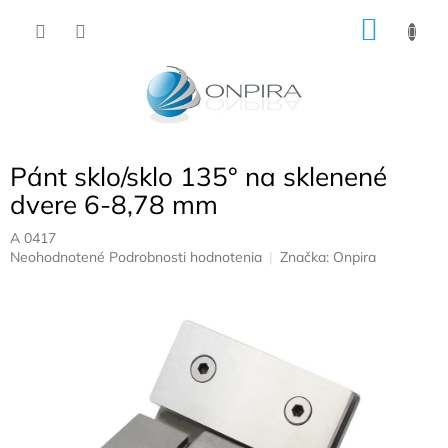
Prejsť
NÁKU
na
obsah
KOŠÍK
Pánt sklo/sklo 135° na sklenené
dvere 6-8,78 mm
A 0417
Priemerné
Neohodnotené
Podrobnosti hodnotenia
Značka:
Onpira
hodnotenie
produktu
je
0,0
z
5
hviezdičiek.