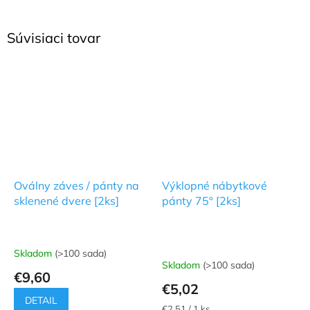
Súvisiaci tovar
Oválny záves / pánty na
Výklopné nábytkové
sklenené dvere [2ks]
pánty 75° [2ks]
Skladom
(>100 sada)
Priemerné
Skladom
(>100 sada)
hodnotenie
€9,60
produktu
€5,02
je
DETAIL
5,0
Jednotková
€2,51 / 1 ks