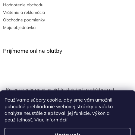
Hodnotenie obchodu
Vrátenie a reklamácia
Obchodné podmienky
Moja objednávka
Prijímame online platby
Recenzie zobrazené na týchto stránkach pochádzajú od
overených zákazníkov. Overovanie prebieha pomocou
Používame súbory cookie, aby sme vám umožnili
unikátnych kľúčov generovaných na základe údajov z
pohodlné prehliadanie webovej stránky a vďaka
uskutočnenej objednávky.
analýze neustále zlepšovali jej funkcie, výkon a
použiteľnosť.
Viac informácií