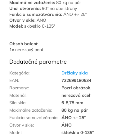
Maximálne zaťaženie:
80 kg na pár
Uhol otvorenia:
90° na obe strany
Funkcia samozatvárania:
ÁNO +,- 25°
Otvor v skle:
ÁNO
Model:
sklo/sklo 0-135°
Obsah balení:
1x nerezový pant
Dodatočné parametre
Kategória
:
Držiaky skla
EAN
:
722699180534
Rozmery:
:
Pozri obrázok.
Materiál
:
nerezová oceľ
Sila skla
:
6-8,78 mm
Maximálne zaťaženie
:
80 kg na pár
Funkcia samozatvárania
:
ÁNO +,- 25°
Otvor v skle
:
ÁNO
Model
:
sklo/sklo 0-135°