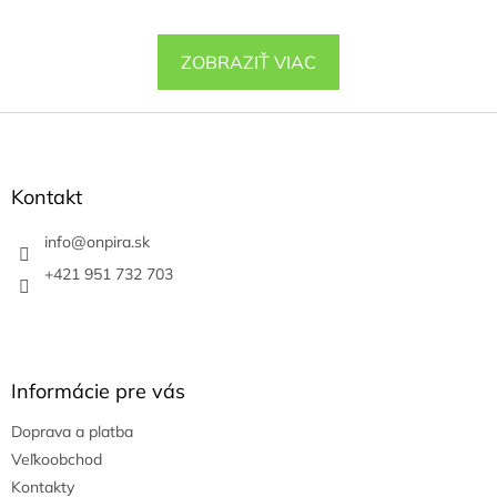
ZOBRAZIŤ VIAC
Z
á
p
ä
Kontakt
t
i
info
@
onpira.sk
e
+421 951 732 703
Informácie pre vás
Doprava a platba
Veľkoobchod
Kontakty