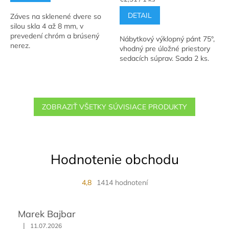
cena:
z
DETAIL
Záves na sklenené dvere so
5
silou skla 4 až 8 mm, v
hviezdičiek.
prevedení chróm a brúsený
Nábytkový výklopný pánt 75°,
nerez.
vhodný pre úložné priestory
sedacích súprav. Sada 2 ks.
ZOBRAZIŤ VŠETKY SÚVISIACE PRODUKTY
Hodnotenie obchodu
4,8
1414 hodnotení
Marek Bajbar
|
11.07.2026