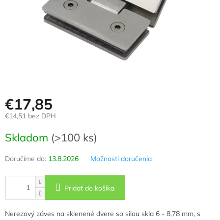
€17,85
€14,51 bez DPH
Jednotková
Skladom
(>100 ks)
cena:
Doručíme do:
13.8.2026
Možnosti doručenia
Pridať do košíka
Nerezový záves na sklenené dvere so silou skla 6 - 8,78 mm, s