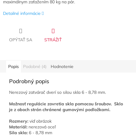
maximálnym zaťažením 80 kg na pár.
Detailné informácie
OPÝTAŤ SA
STRÁŽIŤ
Popis
Podobné (4)
Hodnotenie
Podrobný popis
Nerezový zatvárač dverí so silou skla 6 - 8,78 mm.
Možnosť regulácie zovretia skla pomocou šroubov. Sklo
je z oboch strán chránené gumovými podložkami.
Rozmery:
viď obrázok
Materiál:
nerezová oceľ
Sila skla:
6 - 8,78 mm