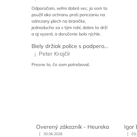
Hodnotenie produktu je 5 z 5 hviezdičiek.
Odporúčam, veľmi dobrá vec, ja som to
použil ako ochranu proti porezaniu na
odrezany plech na braničke,
jednoducho sa s tým robí, dobre to drží
a aj vyzerá. a doručenie bolo rýchle.
Biely držiak police s podperou 14-59 cm [2ks]
Peter Krajčír
|
Hodnotenie produktu je 5 z 5 hviezdičiek.
Presne to, čo som potreboval.
Overený zákazník - Heureka
Igor
|
|
30.06.2026
03