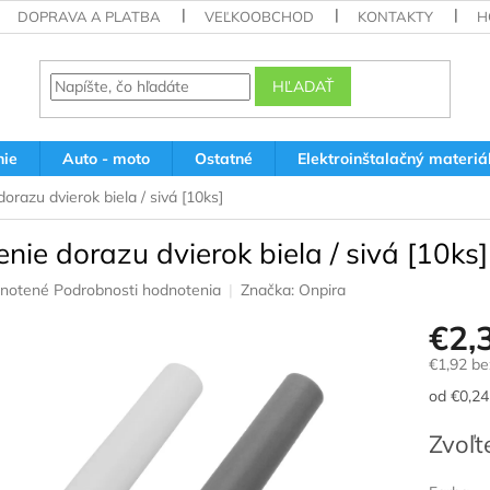
DOPRAVA A PLATBA
VEĽKOOBCHOD
KONTAKTY
H
HĽADAŤ
nie
Auto - moto
Ostatné
Elektroinštalačný materiá
orazu dvierok biela / sivá [10ks]
nie dorazu dvierok biela / sivá [10ks]
rné
notené
Podrobnosti hodnotenia
Značka:
Onpira
nie
€2,
u
€1,92 b
Jednotk
od €0,24 
cena:
iek.
Zvoľt