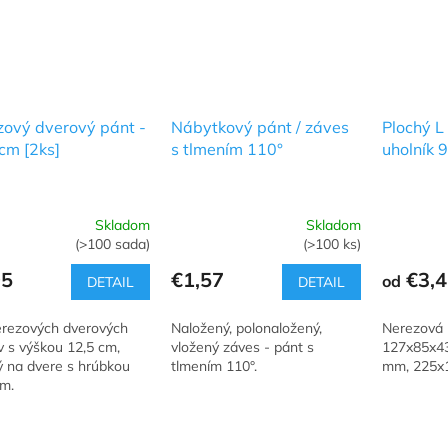
zový dverový pánt -
Nábytkový pánt / záves
Plochý L
cm [2ks]
s tlmením 110°
uholník 
Skladom
Skladom
erné
Priemerné
(>100 sada)
(>100 ks)
tenie
hodnotenie
ktu
produktu
95
€1,57
€3,4
od
DETAIL
DETAIL
je
5,0
erezových dverových
Naložený, polonaložený,
Nerezová 
z
 s výškou 12,5 cm,
vložený záves - pánt s
127x85x4
5
ý na dvere s hrúbkou
tlmením 110°.
mm, 225x
ičiek.
hviezdičiek.
cm.