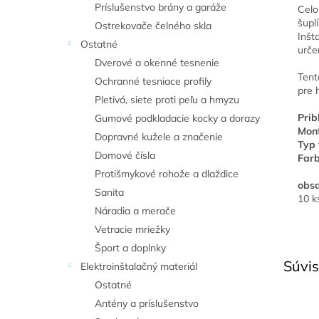
Príslušenstvo brány a garáže
Celo
šuplí
Ostrekovače čelného skla
Inšt
Ostatné
urče
Dverové a okenné tesnenie
Tent
Ochranné tesniace profily
pre 
Pletivá, siete proti peľu a hmyzu
Prib
Gumové podkladacie kocky a dorazy
Mont
Dopravné kužele a značenie
Typ 
Domové čísla
Farb
Protišmykové rohože a dlaždice
obsa
Sanita
10 k
Náradia a merače
Vetracie mriežky
Šport a doplnky
Súvis
Elektroinštalačný materiál
Ostatné
Antény a príslušenstvo