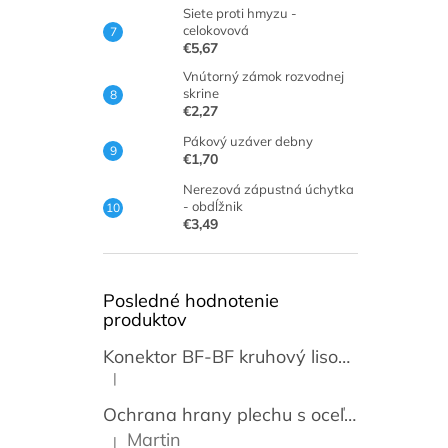
Siete proti hmyzu -
celokovová
€5,67
Vnútorný zámok rozvodnej
skrine
€2,27
Pákový uzáver debny
€1,70
Nerezová zápustná úchytka
- obdĺžnik
€3,49
Posledné hodnotenie
produktov
Konektor BF-BF kruhový lisovací transparentný 3,5mm [50 párov]
|
Hodnotenie produktu je 5 z 5 hviezdičiek.
Ochrana hrany plechu s oceľovou vložkou / lemovka
Martin
|