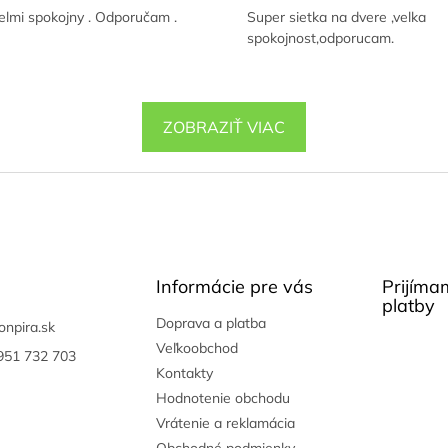
lmi spokojny . Odporučam .
Super sietka na dvere ,velka
spokojnost,odporucam.
ZOBRAZIŤ VIAC
Informácie pre vás
Prijíma
platby
Doprava a platba
onpira.sk
Veľkoobchod
951 732 703
Kontakty
Hodnotenie obchodu
Vrátenie a reklamácia