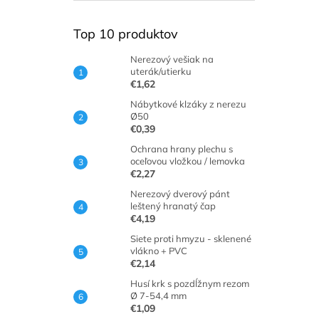
Top 10 produktov
Nerezový vešiak na
uterák/utierku
€1,62
Nábytkové klzáky z nerezu
Ø50
€0,39
Ochrana hrany plechu s
oceľovou vložkou / lemovka
€2,27
Nerezový dverový pánt
leštený hranatý čap
€4,19
Siete proti hmyzu - sklenené
vlákno + PVC
€2,14
Husí krk s pozdĺžnym rezom
Ø 7-54,4 mm
€1,09