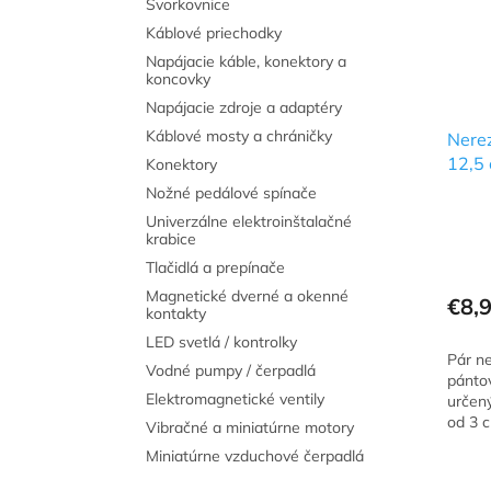
Svorkovnice
Káblové priechodky
Napájacie káble, konektory a
koncovky
Napájacie zdroje a adaptéry
Káblové mosty a chráničky
Nere
12,5 
Konektory
Nožné pedálové spínače
Univerzálne elektroinštalačné
krabice
Priem
Tlačidlá a prepínače
hodno
Magnetické dverné a okenné
produ
€8,
kontakty
je
LED svetlá / kontrolky
5,0
Pár n
z
Vodné pumpy / čerpadlá
pántov
5
Elektromagnetické ventily
určen
hviezd
od 3 
Vibračné a miniatúrne motory
Miniatúrne vzduchové čerpadlá