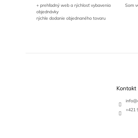
+ prehľadný web a rýchlosť vybavenia
Som ve
objednávky
rýchle dodanie objednaného tovaru
Z
á
p
ä
t
Kontakt
i
e
info
@
+421 