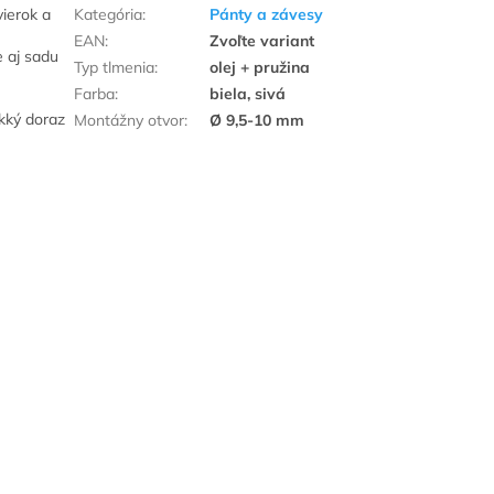
ierok a
Kategória
:
Pánty a závesy
EAN
:
Zvoľte variant
e aj sadu
Typ tlmenia
:
olej + pružina
Farba
:
biela, sivá
äkký doraz
Montážny otvor
:
Ø 9,5-10 mm