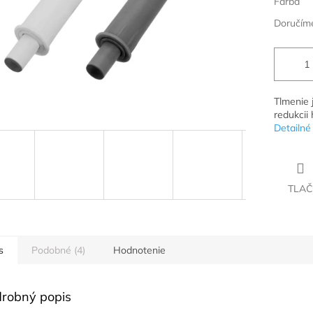
Farba
Doručíme
Tlmenie 
redukcii
Detailné
TLAČ
s
Podobné (4)
Hodnotenie
robný popis