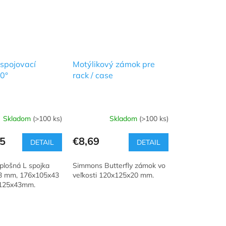
 spojovací
Motýlikový zámok pre
90°
rack / case
Skladom
(>100 ks)
Skladom
(>100 ks)
5
€8,69
DETAIL
DETAIL
plošná L spojka
Simmons Butterfly zámok vo
3 mm, 176x105x43
veľkosti 120x125x20 mm.
125x43mm.