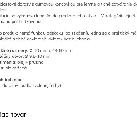
plastové dorazy s gumovou koncovkou pre jemné a tiché zatváranie dv
kov.
alácia sa vykonáva lepením do predvŕtaného otvoru. V kategórii nájdet
nú na priskrutkovanie.
o produkt nemá funkciu odskoku (po stlačení), jedná sa o praktický m
hladké a tiché dovieranie dvierok bez búchania.
ližné rozmery:
Ø 10 mm x 49-60 mm
ážny otvor:
Ø 9,5-10 mm
tlmenia:
olej + pružina
a:
biela/ šedá
h balenia:
s dorazov (podľa zvolenej farby)
iaci tovar