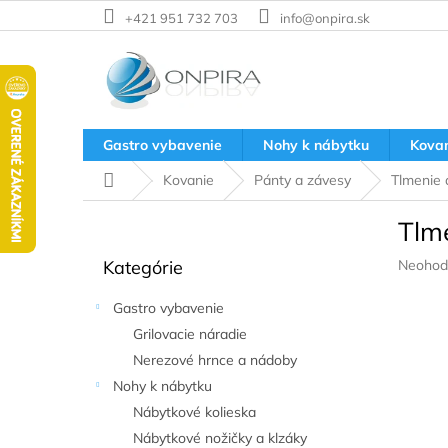
Prejsť
+421 951 732 703
info@onpira.sk
na
obsah
Gastro vybavenie
Nohy k nábytku
Kova
Domov
Kovanie
Pánty a závesy
Tlmenie d
B
Tlme
o
Preskočiť
č
Prieme
Kategórie
Neohod
kategórie
n
hodnote
ý
produkt
Gastro vybavenie
p
je
Grilovacie náradie
a
0,0
z
Nerezové hrnce a nádoby
n
5
e
Nohy k nábytku
hviezdič
l
Nábytkové kolieska
Nábytkové nožičky a klzáky