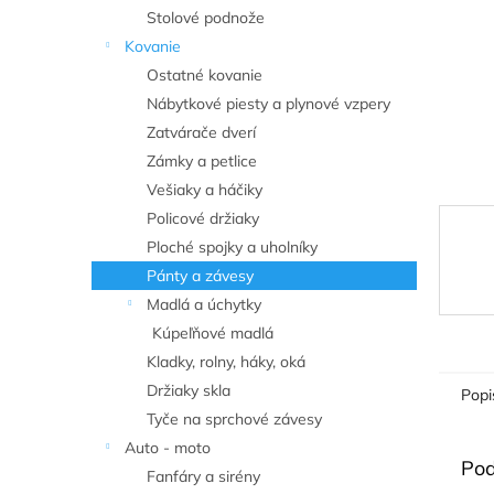
Stolové podnože
Kovanie
Ostatné kovanie
Nábytkové piesty a plynové vzpery
Zatvárače dverí
Zámky a petlice
Vešiaky a háčiky
Policové držiaky
Ploché spojky a uholníky
Pánty a závesy
Madlá a úchytky
Kúpeľňové madlá
Kladky, rolny, háky, oká
Držiaky skla
Popi
Tyče na sprchové závesy
Auto - moto
Pod
Fanfáry a sirény