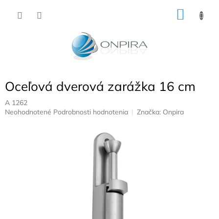
Prejsť
NÁKU
na
obsah
KOŠÍK
Oceľová dverová zarážka 16 cm
A 1262
Priemerné
Neohodnotené
Podrobnosti hodnotenia
Značka:
Onpira
hodnotenie
produktu
je
0,0
z
5
hviezdičiek.