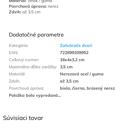
Materiál
: zinok / guma
Povrchová úprava:
nerez
Zdvih:
až 3,5 cm
Dodatočné parametre
Kategória
:
Zatvárače dverí
EAN
:
722699209952
Celkový rozmer
:
16x4x3,2 cm
Maximálna dĺžka zarážky
:
3,5 cm
Materiál
:
Nerezová oceľ / guma
Zdvih
:
až 3,5 cm
Povrchová úprava
:
biela, čierna, brúsený nerez
Položka bola vypredaná…
Súvisiaci tovar