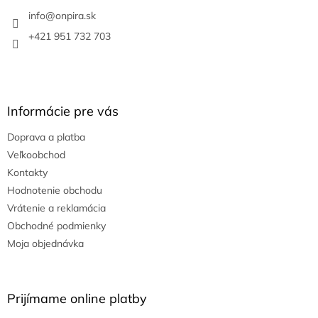
t
i
info
@
onpira.sk
e
+421 951 732 703
Informácie pre vás
Doprava a platba
Veľkoobchod
Kontakty
Hodnotenie obchodu
Vrátenie a reklamácia
Obchodné podmienky
Moja objednávka
Prijímame online platby