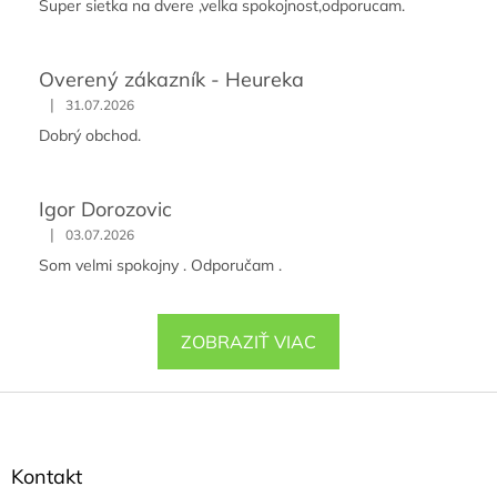
Super sietka na dvere ,velka spokojnost,odporucam.
Overený zákazník - Heureka
|
31.07.2026
Dobrý obchod.
Igor Dorozovic
|
03.07.2026
Som velmi spokojny . Odporučam .
ZOBRAZIŤ VIAC
Z
á
p
ä
Kontakt