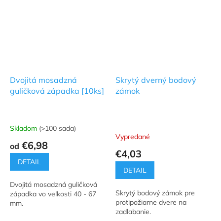
Dvojitá mosadzná
Skrytý dverný bodový
guličková západka [10ks]
zámok
Skladom
(>100 sada)
Priemerné
Vypredané
hodnotenie
€6,98
od
produktu
€4,03
je
DETAIL
5,0
DETAIL
z
Dvojitá mosadzná guličková
5
Skrytý bodový zámok pre
západka vo veľkosti 40 - 67
hviezdičiek.
protipožiarne dvere na
mm.
zadlabanie.