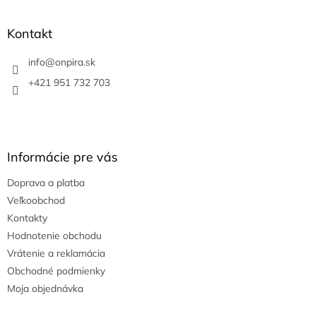
á
p
ä
Kontakt
t
i
info
@
onpira.sk
e
+421 951 732 703
Informácie pre vás
Doprava a platba
Veľkoobchod
Kontakty
Hodnotenie obchodu
Vrátenie a reklamácia
Obchodné podmienky
Moja objednávka