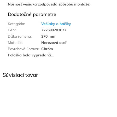
Nosnosť vešiaka zodpovedá spôsobu montáže.
Dodatočné parametre
Kategória
:
Vešiaky a háčiky
EAN
:
722699203677
Dĺžka ramena
:
270 mm
Materiál
:
Nerezová oceľ
Povrchová úprava
:
Chróm
Položka bola vypredaná…
Súvisiaci tovar