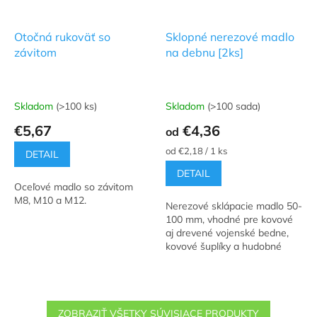
Otočná rukoväť so
Sklopné nerezové madlo
závitom
na debnu [2ks]
Skladom
(>100 ks)
Skladom
(>100 sada)
Priemerné
Priemerné
hodnotenie
hodnotenie
€5,67
€4,36
od
produktu
produktu
je
je
Jednotková
od €2,18 / 1 ks
DETAIL
4,0
5,0
cena:
DETAIL
z
z
Oceľové madlo so závitom
5
5
M8, M10 a M12.
hviezdičiek.
hviezdičiek.
Nerezové sklápacie madlo 50-
100 mm, vhodné pre kovové
aj drevené vojenské bedne,
kovové šuplíky a hudobné
boxy.
ZOBRAZIŤ VŠETKY SÚVISIACE PRODUKTY