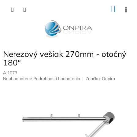
Prejsť
NÁKU
na
obsah
KOŠÍK
Nerezový vešiak 270mm - otočný
180°
A 1073
Priemerné
Neohodnotené
Podrobnosti hodnotenia
Značka:
Onpira
hodnotenie
produktu
je
0,0
z
5
hviezdičiek.