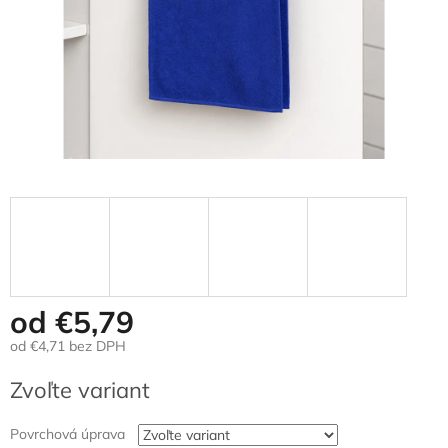
od
€5,79
od
€4,71
bez DPH
Jednotková
Zvoľte variant
cena:
Povrchová úprava