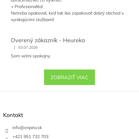
doručenia,niet čo vytknúť!
+ Profesionalita!
Netreba opakovať, keď tak iba zopakovať dobrý obchod s
vynikajúcimi službami!
Overený zákazník - Heureka
|
03.07.2026
Som velmi spokojny.
ZOBRAZIŤ VIAC
Z
á
p
ä
Kontakt
t
i
info
@
onpira.sk
e
+421 951 732 703