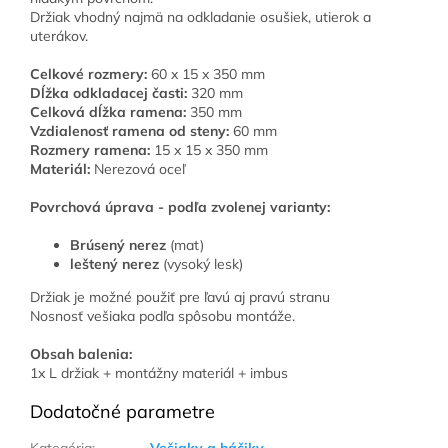
Držiak vhodný najmä na odkladanie osušiek, utierok a
uterákov.
Celkové rozmery:
60 x 15 x 350 mm
Dĺžka odkladacej časti:
320 mm
Celková dĺžka ramena:
350 mm
Vzdialenosť ramena od steny:
60 mm
Rozmery ramena:
15 x 15 x 350 mm
Materiál:
Nerezová oceľ
Povrchová úprava - podľa zvolenej varianty:
Brúsený nerez
(mat)
leštený nerez
(vysoký lesk)
Držiak je možné použiť pre ľavú aj pravú stranu
Nosnosť vešiaka podľa spôsobu montáže.
Obsah balenia:
1x L držiak + montážny materiál + imbus
Dodatočné parametre