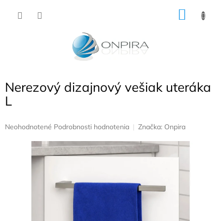
Prejsť
NÁKU
na
obsah
KOŠÍK
Nerezový dizajnový vešiak uteráka
L
Priemerné
Neohodnotené
Podrobnosti hodnotenia
Značka:
Onpira
hodnotenie
produktu
je
0,0
z
5
hviezdičiek.