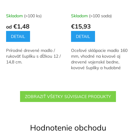
Skladom
(>100 ks)
Skladom
(>100 sada)
€1,48
€15,93
od
DETAIL
DETAIL
Prírodné drevené madlo /
Oceľové sklápacie madlo 160
rukoväť šuplíku s dĺžkou 12 /
mm, vhodné na kovové aj
14,8 cm.
drevené vojenské bedne,
kovové šuplíky a hudobné
boxy.
ZOBRAZIŤ VŠETKY SÚVISIACE PRODUKTY
Hodnotenie obchodu