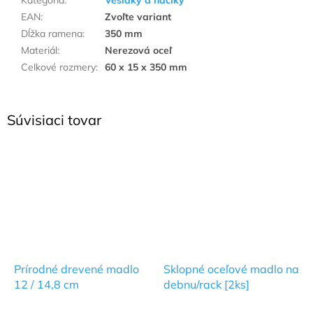
Kategória
:
Vešiaky a háčiky
EAN
:
Zvoľte variant
Dĺžka ramena
:
350 mm
Materiál
:
Nerezová oceľ
Celkové rozmery
:
60 x 15 x 350 mm
Súvisiaci tovar
Prírodné drevené madlo
Sklopné oceľové madlo na
12 / 14,8 cm
debnu/rack [2ks]