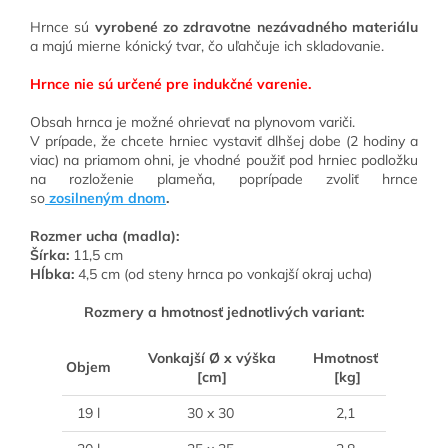
Hrnce sú
vyrobené zo zdravotne nezávadného materiálu
a majú mierne kónický tvar, čo uľahčuje ich skladovanie.
Hrnce nie sú určené pre indukčné varenie.
Obsah hrnca je možné ohrievať na plynovom variči.
V prípade, že chcete hrniec vystaviť dlhšej dobe (2 hodiny a
viac) na priamom ohni, je vhodné použiť pod hrniec podložku
na rozloženie plameňa, poprípade zvoliť hrnce
so
zosilneným dnom
.
Rozmer ucha (madla):
Šírka:
11,5 cm
Hĺbka:
4,5 cm (od steny hrnca po vonkajší okraj ucha)
Rozmery a hmotnosť jednotlivých variant:
Vonkajší Ø x výška
Hmotnosť
Objem
[cm]
[kg]
19 l
30 x 30
2,1