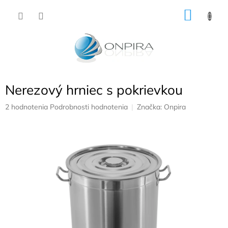
Prejsť
NÁKU
na
obsah
KOŠÍK
Nerezový hrniec s pokrievkou
Priemerné
2 hodnotenia
Podrobnosti hodnotenia
Značka:
Onpira
hodnotenie
produktu
je
5,0
z
5
hviezdičiek.