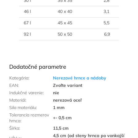
30 l
35 x 35
2,8
46 l
40 x 40
3,1
67 l
45 x 45
5,5
92 l
50 x 50
6,9
Dodatočné parametre
Kategória
:
Nerezové hrnce a nádoby
EAN
:
Zvoľte variant
Indukčné varenie
:
nie
Materiál
:
nerezová oceľ
Sila materiálu
:
1 mm
Tolerancia rozmerov
+- 0,5 cm
hrnca
:
Šírka
:
11,5 cm
4,5 cm (od steny hrnca po vonkajší