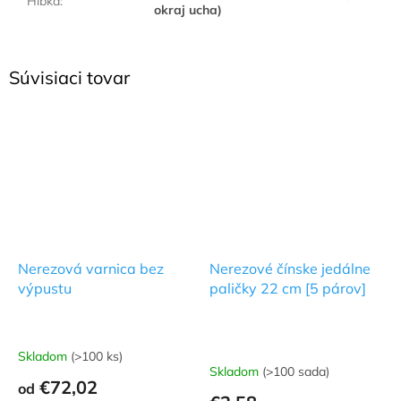
Hĺbka
:
okraj ucha)
Súvisiaci tovar
Nerezová varnica bez
Nerezové čínske jedálne
výpustu
paličky 22 cm [5 párov]
Skladom
(>100 ks)
Priemerné
Skladom
(>100 sada)
hodnotenie
€72,02
od
produktu