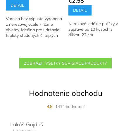
€2,58
je
DETAIL
5,0
DETAIL
z
Varnica bez výpuste vyrobená
5
Nerezové jedálne paličky v
z nerezovej ocele - rôzne
hviezdičiek.
súprave po 10 kusoch s
objemy. Ideálna pre udržanie
dĺžkou 22 cm
teploty studených či teplých
pokrmov ako sú polievky,
guláš, čaje a horúce nápoje
do...
ZOBRAZIŤ VŠETKY SÚVISIACE PRODUKTY
Hodnotenie obchodu
4,8
1414 hodnotení
Lukáš Gajdoš