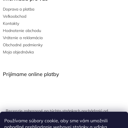
Doprava a platba
Veľkoobchod
Kontakty
Hodnotenie obchodu
Vrátenie a reklamácia
Obchodné podmienky
Moja objednávka
Prijímame online platby
Recenzie zobrazené na týchto stránkach pochádzajú od
overených zákazníkov. Overovanie prebieha pomocou
Používame súbory cookie, aby sme vám umožnili
unikátnych kľúčov generovaných na základe údajov z
pohodlné prehliadanie webovej stránky a vďaka
uskutočnenej objednávky.