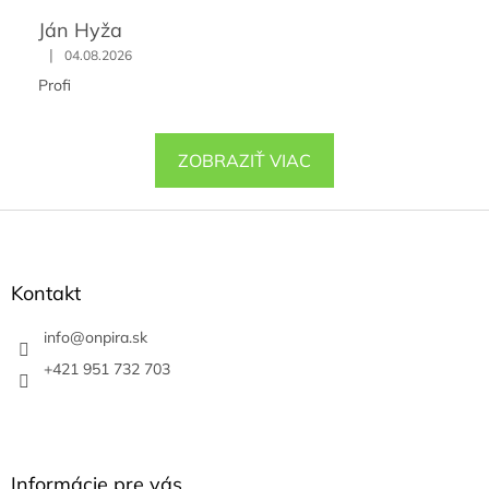
Ján Hyža
|
04.08.2026
Profi
ZOBRAZIŤ VIAC
Z
á
p
ä
Kontakt
t
i
info
@
onpira.sk
e
+421 951 732 703
Informácie pre vás