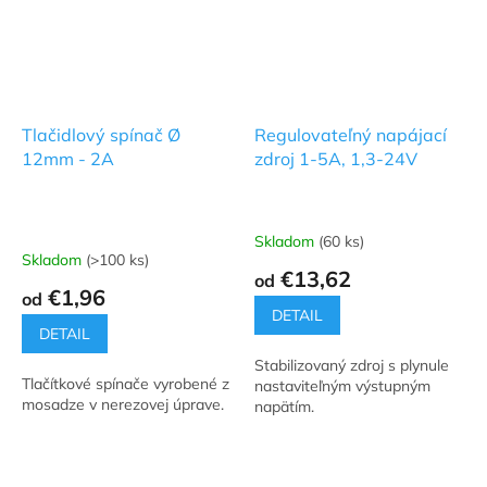
Tlačidlový spínač Ø
Regulovateľný napájací
12mm - 2A
zdroj 1-5A, 1,3-24V
Skladom
(60 ks)
Priemerné
Skladom
(>100 ks)
hodnotenie
€13,62
od
produktu
€1,96
od
je
DETAIL
4,8
DETAIL
z
Stabilizovaný zdroj s plynule
5
Tlačítkové spínače vyrobené z
nastaviteľným výstupným
hviezdičiek.
mosadze v nerezovej úprave.
napätím.