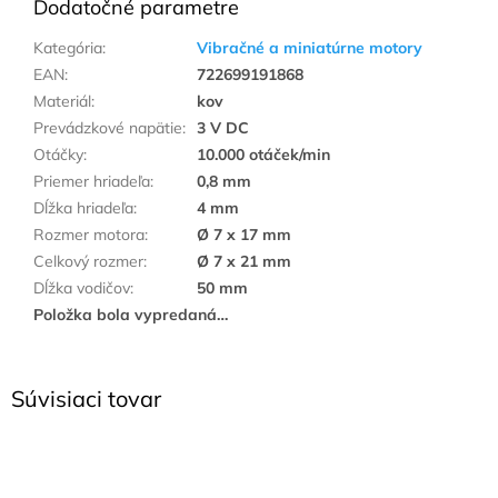
Dodatočné parametre
Kategória
:
Vibračné a miniatúrne motory
EAN
:
722699191868
Materiál
:
kov
Prevádzkové napätie
:
3 V DC
Otáčky
:
10.000 otáček/min
Priemer hriadeľa
:
0,8 mm
Dĺžka hriadeľa
:
4 mm
Rozmer motora
:
Ø 7 x 17 mm
Celkový rozmer
:
Ø 7 x 21 mm
Dĺžka vodičov
:
50 mm
Položka bola vypredaná…
Súvisiaci tovar