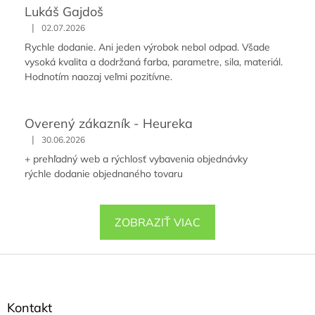
Lukáš Gajdoš
|
02.07.2026
Rychle dodanie. Ani jeden výrobok nebol odpad. Všade
vysoká kvalita a dodržaná farba, parametre, sila, materiál.
Hodnotím naozaj veľmi pozitívne.
Overený zákazník - Heureka
|
30.06.2026
+ prehľadný web a rýchlosť vybavenia objednávky
rýchle dodanie objednaného tovaru
ZOBRAZIŤ VIAC
Z
á
p
ä
Kontakt