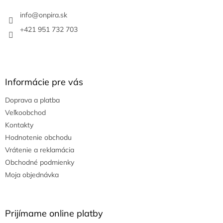
t
i
info
@
onpira.sk
e
+421 951 732 703
Informácie pre vás
Doprava a platba
Veľkoobchod
Kontakty
Hodnotenie obchodu
Vrátenie a reklamácia
Obchodné podmienky
Moja objednávka
Prijímame online platby