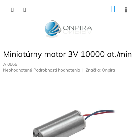
Prejsť
NÁKU
na
obsah
KOŠÍK
Miniatúrny motor 3V 10000 ot./min
A 0565
Priemerné
Neohodnotené
Podrobnosti hodnotenia
Značka:
Onpira
hodnotenie
produktu
je
0,0
z
5
hviezdičiek.