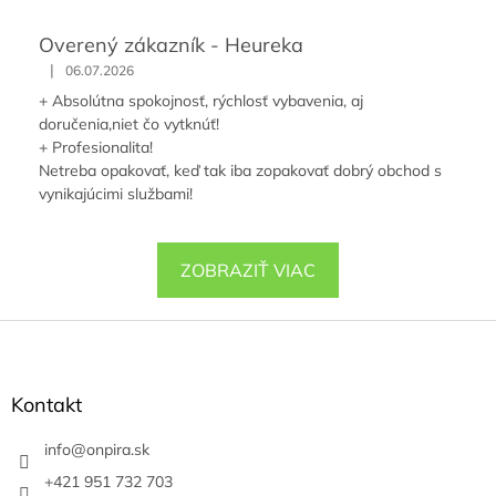
Overený zákazník - Heureka
|
06.07.2026
+ Absolútna spokojnosť, rýchlosť vybavenia, aj
doručenia,niet čo vytknúť!
+ Profesionalita!
Netreba opakovať, keď tak iba zopakovať dobrý obchod s
vynikajúcimi službami!
ZOBRAZIŤ VIAC
Z
á
p
ä
Kontakt
t
i
info
@
onpira.sk
e
+421 951 732 703