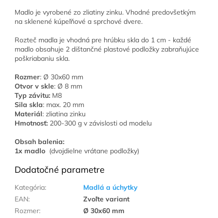
Madlo je vyrobené zo zliatiny zinku. Vhodné predovšetkým
na sklenené kúpeľňové a sprchové dvere.
Rozteč madla je vhodná pre hrúbku skla do 1 cm - každé
madlo obsahuje 2 dištančné plastové podložky zabraňujúce
poškriabaniu skla.
Rozmer
: Ø 30x60 mm
Otvor v skle
: Ø 8 mm
Typ závitu:
M8
Sila skla
: max. 20 mm
Materiál
: zliatina zinku
Hmotnosť:
200-300 g v závislosti od modelu
Obsah balenia:
1x madlo
(dvojdielne vrátane podložky)
Dodatočné parametre
Kategória
:
Madlá a úchytky
EAN
:
Zvoľte variant
Rozmer
:
Ø 30x60 mm