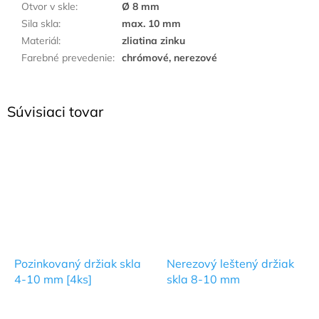
Otvor v skle
:
Ø 8 mm
Sila skla
:
max. 10 mm
Materiál
:
zliatina zinku
Farebné prevedenie
:
chrómové, nerezové
Súvisiaci tovar
Pozinkovaný držiak skla
Nerezový leštený držiak
4-10 mm [4ks]
skla 8-10 mm