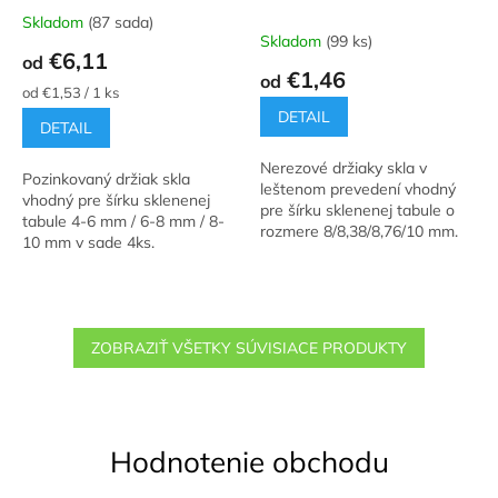
Skladom
(87 sada)
Priemerné
Skladom
(99 ks)
hodnotenie
€6,11
od
produktu
€1,46
od
je
Jednotková
od €1,53 / 1 ks
5,0
cena:
DETAIL
DETAIL
z
5
Nerezové držiaky skla v
hviezdičiek.
Pozinkovaný držiak skla
leštenom prevedení vhodný
vhodný pre šírku sklenenej
pre šírku sklenenej tabule o
tabule 4-6 mm / 6-8 mm / 8-
rozmere 8/8,38/8,76/10 mm.
10 mm v sade 4ks.
ZOBRAZIŤ VŠETKY SÚVISIACE PRODUKTY
Hodnotenie obchodu