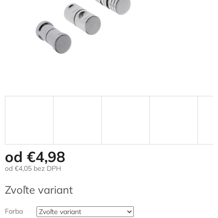
od
€4,98
od
€4,05
bez DPH
Jednotková
Zvoľte variant
cena:
Farba