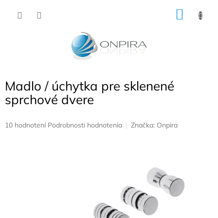
Prejsť
NÁKU
na
obsah
KOŠÍK
Madlo / úchytka pre sklenené
sprchové dvere
Priemerné
10 hodnotení
Podrobnosti hodnotenia
Značka:
Onpira
hodnotenie
produktu
je
5,0
z
5
hviezdičiek.