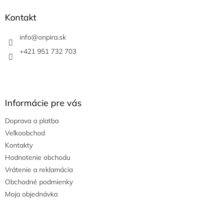
p
ä
Kontakt
t
i
info
@
onpira.sk
e
+421 951 732 703
Informácie pre vás
Doprava a platba
Veľkoobchod
Kontakty
Hodnotenie obchodu
Vrátenie a reklamácia
Obchodné podmienky
Moja objednávka