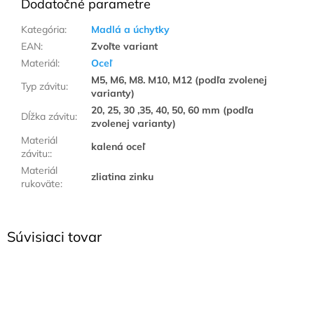
Dodatočné parametre
Kategória
:
Madlá a úchytky
EAN
:
Zvoľte variant
Materiál
:
Oceľ
M5, M6, M8. M10, M12 (podľa zvolenej
Typ závitu
:
varianty)
20, 25, 30 ,35, 40, 50, 60 mm (podľa
Dĺžka závitu
:
zvolenej varianty)
Materiál
kalená oceľ
závitu:
:
Materiál
zliatina zinku
rukoväte
:
Súvisiaci tovar