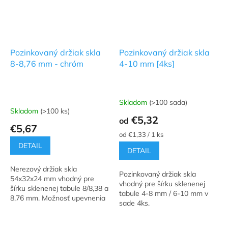
Pozinkovaný držiak skla
Pozinkovaný držiak skla
8-8,76 mm - chróm
4-10 mm [4ks]
Skladom
(>100 sada)
Priemerné
Skladom
(>100 ks)
hodnotenie
€5,32
od
produktu
€5,67
je
Jednotková
od €1,33 / 1 ks
4,8
cena:
DETAIL
DETAIL
z
5
Nerezový držiak skla
hviezdičiek.
Pozinkovaný držiak skla
54x32x24 mm vhodný pre
vhodný pre šírku sklenenej
šírku sklenenej tabule 8/8,38 a
tabule 4-8 mm / 6-10 mm v
8,76 mm. Možnosť upevnenia
sade 4ks.
na guľatinu s Ø42,4 mm.