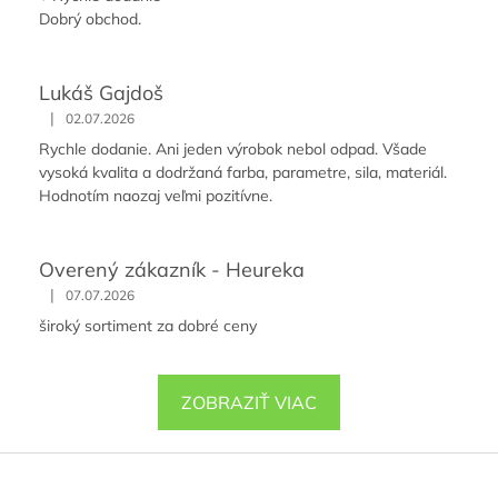
Dobrý obchod.
Lukáš Gajdoš
|
02.07.2026
Rychle dodanie. Ani jeden výrobok nebol odpad. Všade
vysoká kvalita a dodržaná farba, parametre, sila, materiál.
Hodnotím naozaj veľmi pozitívne.
Overený zákazník - Heureka
|
07.07.2026
široký sortiment za dobré ceny
ZOBRAZIŤ VIAC
Z
á