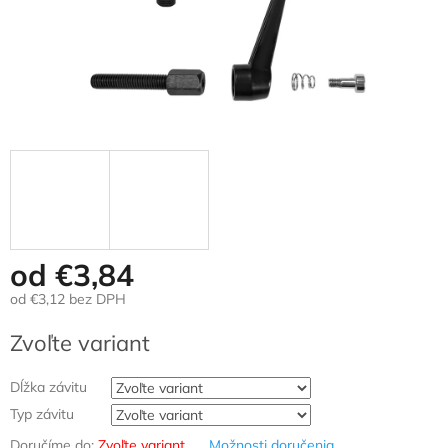
od
€3,84
od
€3,12
bez DPH
Jednotková
Zvoľte variant
cena:
Dĺžka závitu
Typ závitu
Doručíme do:
Zvoľte variant
Možnosti doručenia