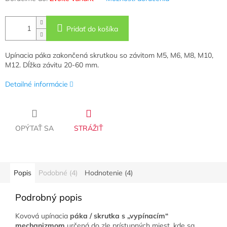
Pridať do košíka
Upínacia páka zakončená skrutkou so závitom M5, M6, M8, M10,
M12. Dĺžka závitu 20-60 mm.
Detailné informácie
OPÝTAŤ SA
STRÁŽIŤ
Popis
Podobné (4)
Hodnotenie (4)
Podrobný popis
Kovová upínacia
páka / skrutka s
„vypínacím“
mechanizmom
určená do zle prístupných miest, kde sa