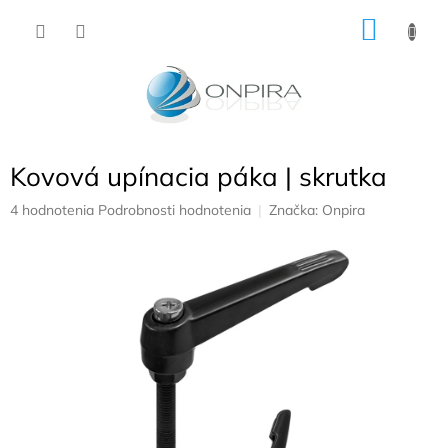
Prejsť
NÁKU
na
obsah
KOŠÍK
Kovová upínacia páka | skrutka
Priemerné
4 hodnotenia
Podrobnosti hodnotenia
Značka:
Onpira
hodnotenie
produktu
je
4,8
z
5
hviezdičiek.