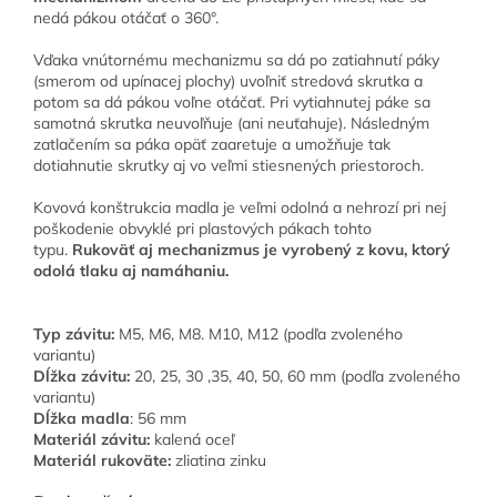
nedá pákou otáčať o 360°.
Vďaka vnútornému mechanizmu sa dá po zatiahnutí páky
(smerom od upínacej plochy) uvoľniť stredová skrutka a
potom
sa dá pákou voľne otáčať. Pri vytiahnutej páke sa
samotná skrutka neuvoľňuje (ani neuťahuje). Následným
zatlačením sa páka opäť zaaretuje a umožňuje tak
dotiahnutie skrutky aj vo veľmi stiesnených priestoroch.
Kovová konštrukcia madla je veľmi odolná a nehrozí pri nej
poškodenie obvyklé pri plastových pákach tohto
typu.
Rukoväť aj mechanizmus je vyrobený z kovu, ktorý
odolá tlaku aj namáhaniu.
Typ závitu:
M5, M6, M8. M10, M12
(podľa zvoleného
variantu)
Dĺžka závitu:
20, 25, 30 ,35, 40, 50, 60 mm (podľa zvoleného
variantu)
Dĺžka madla
: 56 mm
Materiál závitu:
kalená oceľ
Materiál rukoväte:
zliatina zinku