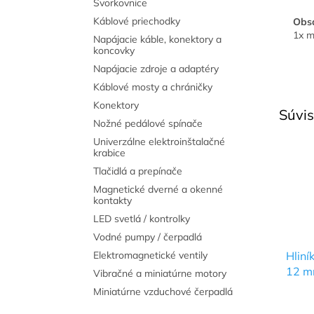
Svorkovnice
Káblové priechodky
Obsa
1x m
Napájacie káble, konektory a
koncovky
Napájacie zdroje a adaptéry
Káblové mosty a chráničky
Konektory
Súvis
Nožné pedálové spínače
Univerzálne elektroinštalačné
krabice
Tlačidlá a prepínače
Magnetické dverné a okenné
kontakty
LED svetlá / kontrolky
Vodné pumpy / čerpadlá
Elektromagnetické ventily
Hliní
12 m
Vibračné a miniatúrne motory
Miniatúrne vzduchové čerpadlá