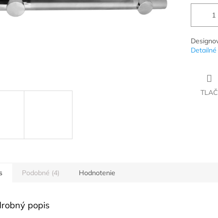
Designov
Detailné
TLAČ
s
Podobné (4)
Hodnotenie
robný popis