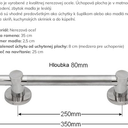
o je vyrobené z kvalitnej nerezovej ocele. Úchopová plocha je v matn
edení, zbytok madla je lesklý.
á sú vhodné predovšetkým ako úchytky k šuplíkom alebo ako madlá 
e skríň, kuchynských skriniek a do kúpeľní.
riál:
Nerezová oceľ
ka ramena:
35 cm
mer madla:
2,5 cm
alenosť úchytu od uchytenej plochy:
8 cm (medzera pre uchopenie)
eč na navŕtanie:
25 cm