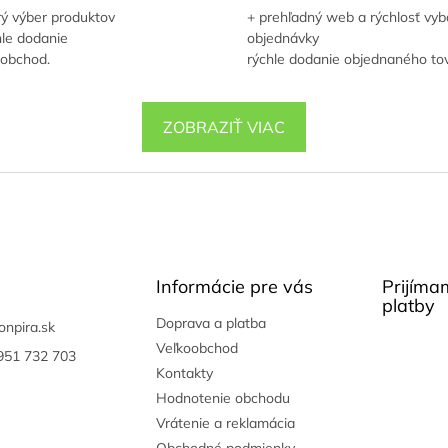
ý výber produktov
+ prehľadný web a rýchlosť vyb
le dodanie
objednávky
 obchod.
rýchle dodanie objednaného to
ZOBRAZIŤ VIAC
Informácie pre vás
Prijíma
platby
Doprava a platba
onpira.sk
Veľkoobchod
951 732 703
Kontakty
Hodnotenie obchodu
Vrátenie a reklamácia