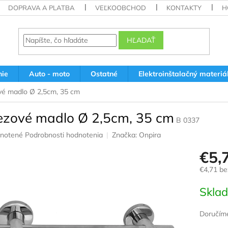
DOPRAVA A PLATBA
VEĽKOOBCHOD
KONTAKTY
H
HĽADAŤ
nie
Auto - moto
Ostatné
Elektroinštalačný materiá
é madlo Ø 2,5cm, 35 cm
ezové madlo Ø 2,5cm, 35 cm
B 0337
rné
notené
Podrobnosti hodnotenia
Značka:
Onpira
nie
€5,
u
€4,71 b
Jednotk
Skla
cena:
iek.
Doručíme