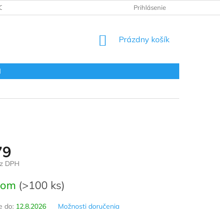
ODNOTENIE OBCHODU
VRÁTENIE A REKLAMÁCIA
Prihlásenie
OBCHOD
NÁKUPNÝ
Prázdny košík
KOŠÍK
l
79
ez DPH
ová
dom
(>100 ks)
 do:
12.8.2026
Možnosti doručenia