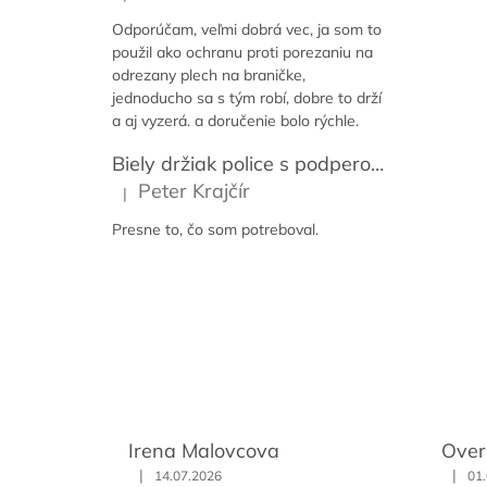
Hodnotenie produktu je 5 z 5 hviezdičiek.
Odporúčam, veľmi dobrá vec, ja som to
použil ako ochranu proti porezaniu na
odrezany plech na braničke,
jednoducho sa s tým robí, dobre to drží
a aj vyzerá. a doručenie bolo rýchle.
Biely držiak police s podperou 14-59 cm [2ks]
Peter Krajčír
|
Hodnotenie produktu je 5 z 5 hviezdičiek.
Presne to, čo som potreboval.
Irena Malovcova
Over
|
|
14.07.2026
01