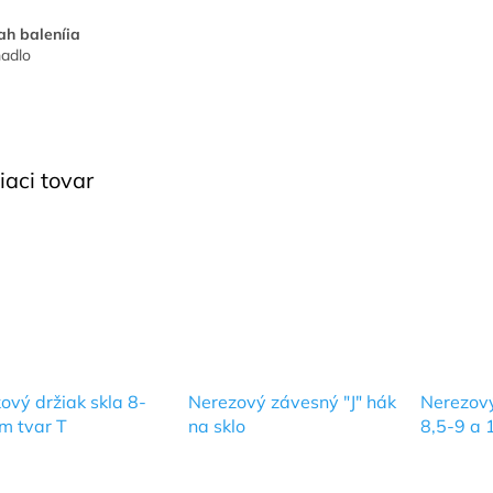
h baleníia
adlo
iaci tovar
kový držiak skla 8-
Nerezový závesný "J" hák
Nerezový
m tvar T
na sklo
8,5-9 a