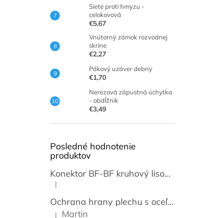
Siete proti hmyzu -
celokovová
€5,67
Vnútorný zámok rozvodnej
skrine
€2,27
Pákový uzáver debny
€1,70
Nerezová zápustná úchytka
- obdĺžnik
€3,49
Posledné hodnotenie
produktov
Konektor BF-BF kruhový lisovací transparentný 3,5mm [50 párov]
|
Hodnotenie produktu je 5 z 5 hviezdičiek.
Ochrana hrany plechu s oceľovou vložkou / lemovka
Martin
|