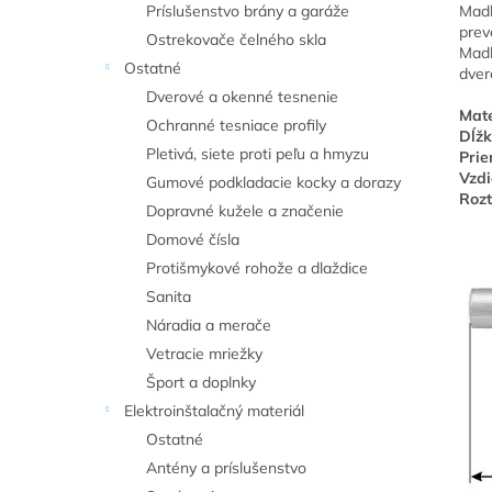
Madl
Príslušenstvo brány a garáže
prev
Ostrekovače čelného skla
Madl
Ostatné
dver
Dverové a okenné tesnenie
Mate
Ochranné tesniace profily
Dĺž
Pletivá, siete proti peľu a hmyzu
Prie
Vzdi
Gumové podkladacie kocky a dorazy
Rozt
Dopravné kužele a značenie
Domové čísla
Protišmykové rohože a dlaždice
Sanita
Náradia a merače
Vetracie mriežky
Šport a doplnky
Elektroinštalačný materiál
Ostatné
Antény a príslušenstvo