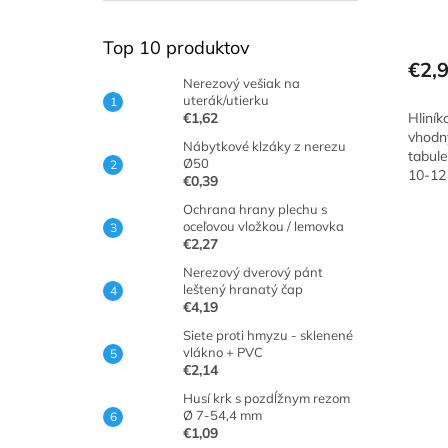
Top 10 produktov
€2,
Nerezový vešiak na
uterák/utierku
€1,62
Hliník
vhodný
Nábytkové klzáky z nerezu
tabul
Ø50
10-12
€0,39
Ochrana hrany plechu s
oceľovou vložkou / lemovka
€2,27
Nerezový dverový pánt
leštený hranatý čap
€4,19
Siete proti hmyzu - sklenené
vlákno + PVC
€2,14
Husí krk s pozdĺžnym rezom
Ø 7-54,4 mm
€1,09