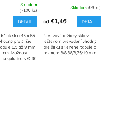
Skladom
Skladom
(99 ks)
(>100 ks)
e
€1,46
od
DETAIL
DETAIL
ržiak skla 45 x 55
Nerezové držiaky skla v
hodný pre širšie
leštenom prevedení vhodný
tabule 8,5 až 9 mm
pre šírku sklenenej tabule o
.
2 mm. Možnosť
rozmere 8/8,38/8,76/10 mm.
 na guľatinu s Ø 30
m.