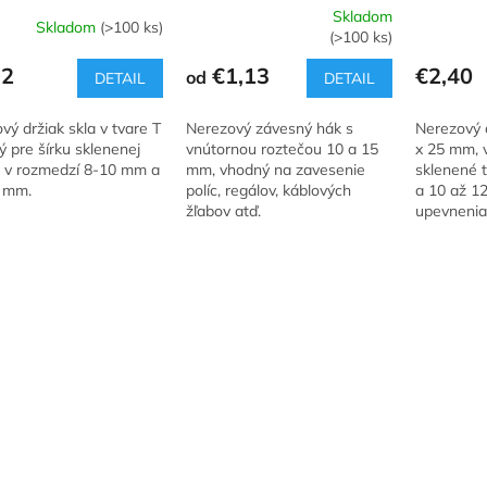
Skladom
Skladom
(>100 ks)
Priemerné
Priemerné
(>100 ks)
hodnotenie
hodnoteni
produktu
produktu
92
€1,13
€2,40
od
DETAIL
DETAIL
je
je
5,0
5,0
ový držiak skla v tvare T
Nerezový závesný hák s
Nerezový d
z
z
 pre šírku sklenenej
vnútornou roztečou 10 a 15
x 25 mm, v
5
5
e v rozmedzí 8-10 mm a
mm, vhodný na zavesenie
sklenené 
hviezdičiek.
hviezdičiek
 mm.
políc, regálov, káblových
a 10 až 1
žľabov atď.
upevnenia
až 100 m