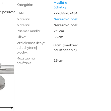
om
Madlá a
Kategória
:
úchytky
na posuvné
EAN
:
722699202434
Materiál
:
Nerezová oceľ
Materiál
:
Nerezová oceľ
Priemer madla
:
2,5 cm
Dĺžka
:
35 cm
Vzdialenosť úchytu
8 cm (medzera
od uchytenej
na uchopenie)
plochy
:
Rozstup na
25 cm
navŕtanie
: