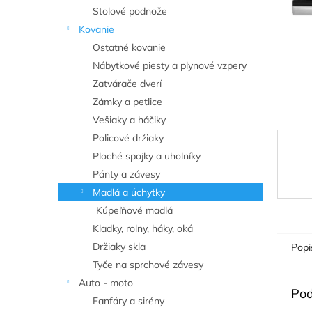
Stolové podnože
Kovanie
Ostatné kovanie
Nábytkové piesty a plynové vzpery
Zatvárače dverí
Zámky a petlice
Vešiaky a háčiky
Policové držiaky
Ploché spojky a uholníky
Pánty a závesy
Madlá a úchytky
Kúpeľňové madlá
Kladky, rolny, háky, oká
Držiaky skla
Popi
Tyče na sprchové závesy
Auto - moto
Pod
Fanfáry a sirény