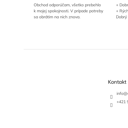
Obchod odporúčam, všetko prebehlo
+ Dobr
k mojej spokojnosti. V prípade potreby
+ Rých
sa obrátim na nich znova.
Dobrý
Z
á
p
ä
t
Kontakt
i
e
info
@
+421 