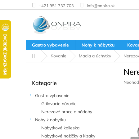
Prejsť
+421 951 732 703
info@onpira.sk
na
obsah
Gastro vybavenie
Nohy k nábytku
Kova
Domov
Kovanie
Madlá a úchytky
Nerezov
B
Ner
o
Preskočiť
č
Prieme
Kategórie
Neohod
kategórie
n
hodnote
ý
produkt
Gastro vybavenie
p
je
Grilovacie náradie
a
0,0
z
Nerezové hrnce a nádoby
n
5
e
Nohy k nábytku
hviezdič
l
Nábytkové kolieska
Nábytkové nožičky a klzáky