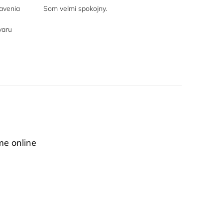
avenia
Som velmi spokojny.
varu
me online