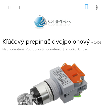
Prejsť
NÁKU
na
obsah
KOŠÍK
Kľúčový prepínač dvojpolohový
A 1403
Priemerné
Neohodnotené
Podrobnosti hodnotenia
Značka:
Onpira
hodnotenie
produktu
je
0,0
z
5
hviezdičiek.