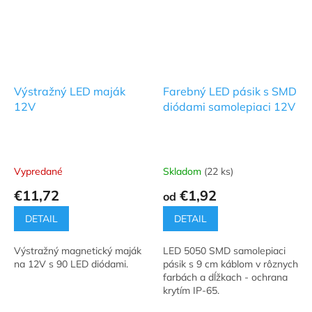
Výstražný LED maják
Farebný LED pásik s SMD
12V
diódami samolepiaci 12V
Vypredané
Skladom
(22 ks)
€11,72
€1,92
od
DETAIL
DETAIL
Výstražný magnetický maják
LED 5050 SMD samolepiaci
na 12V s 90 LED diódami.
pásik s 9 cm káblom v rôznych
farbách a dĺžkach - ochrana
krytím IP-65.