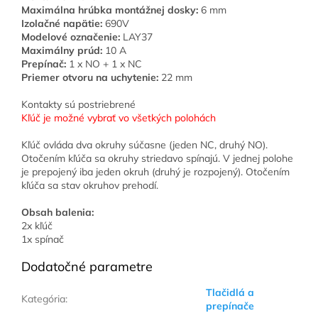
Maximálna hrúbka montážnej dosky:
6 mm
Izolačné napätie:
690V
Modelové označenie:
LAY37
Maximálny prúd:
10 A
Prepínač:
1 x NO + 1 x NC
Priemer otvoru na uchytenie:
22 mm
Kontakty sú postriebrené
Kľúč je možné vybrať vo všetkých polohách
Kľúč ovláda dva okruhy súčasne (jeden NC, druhý NO).
Otočením kľúča sa okruhy striedavo spínajú. V jednej polohe
je prepojený iba jeden okruh (druhý je rozpojený). Otočením
kľúča sa stav okruhov prehodí.
Obsah balenia:
2x kľúč
1x spínač
Dodatočné parametre
Tlačidlá a
Kategória
:
prepínače