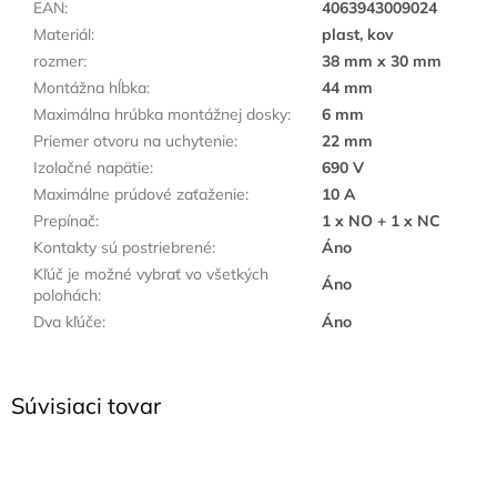
EAN
:
4063943009024
Materiál
:
plast, kov
rozmer
:
38 mm x 30 mm
Montážna hĺbka
:
44 mm
Maximálna hrúbka montážnej dosky
:
6 mm
Priemer otvoru na uchytenie
:
22 mm
Izolačné napätie
:
690 V
Maximálne prúdové zaťaženie
:
10 A
Prepínač
:
1 x NO + 1 x NC
Kontakty sú postriebrené
:
Áno
Kľúč je možné vybrať vo všetkých
Áno
polohách
:
Dva kľúče
:
Áno
Súvisiaci tovar