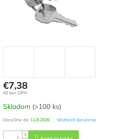
€7,38
€6 bez DPH
Jednotková
Skladom
(>100 ks)
cena:
Doručíme do:
11.8.2026
Možnosti doručenia
Pridať do košíka