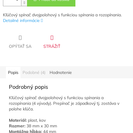
Kľúčový spínač dvojpolohový s funkciou spínania a rozopínania.
Detailné informácie
OPÝTAŤ SA
STRÁŽIŤ
Popis
Podobné (4)
Hodnotenie
Podrobný popis
Kľúčový spínač dvojpolohový s funkciou spínania a
rozopínania (4 vývody). Prepínač je západkový tj. zostáva v
polohe kľúča.
Materiál:
plast, kov
Rozmer:
38 mm x 30 mm
Montážna hĺbka:
44 mm