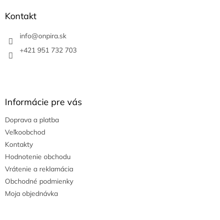
p
ä
Kontakt
t
i
info
@
onpira.sk
e
+421 951 732 703
Informácie pre vás
Doprava a platba
Veľkoobchod
Kontakty
Hodnotenie obchodu
Vrátenie a reklamácia
Obchodné podmienky
Moja objednávka