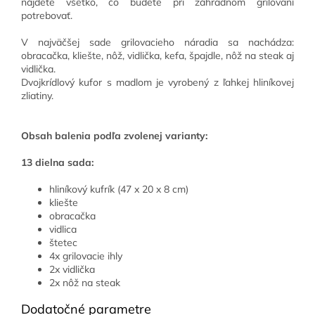
nájdete všetko, čo budete pri záhradnom grilovaní
potrebovať.
V najväčšej sade grilovacieho náradia sa nachádza:
obracačka, kliešte, nôž, vidlička, kefa, špajdle, nôž na steak aj
vidlička.
Dvojkrídlový kufor s madlom je vyrobený z ľahkej hliníkovej
zliatiny.
Obsah balenia podľa zvolenej varianty:
13 dielna sada:
hliníkový kufrík (47 x 20 x 8 cm)
kliešte
obracačka
vidlica
štetec
4x grilovacie ihly
2x vidlička
2x nôž na steak
Dodatočné parametre