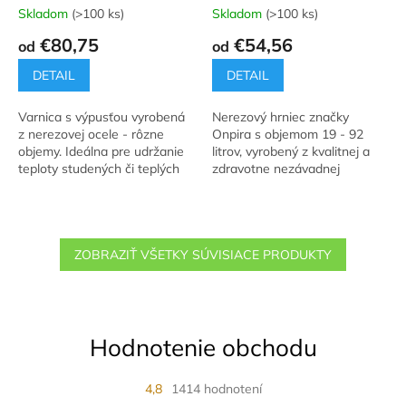
Skladom
(>100 ks)
Skladom
(>100 ks)
Priemerné
Priemerné
hodnotenie
hodnotenie
€80,75
€54,56
od
od
produktu
produktu
je
je
DETAIL
DETAIL
5,0
5,0
z
z
Varnica s výpusťou vyrobená
Nerezový hrniec značky
5
5
z nerezovej ocele - rôzne
Onpira s objemom 19 - 92
hviezdičiek.
hviezdičiek.
objemy. Ideálna pre udržanie
litrov, vyrobený z kvalitnej a
teploty studených či teplých
zdravotne nezávadnej
nápojov ako je napr.: káva, čaj
nehrdzavejúcej ocele.
a horúce nápoje do
maximálnej...
ZOBRAZIŤ VŠETKY SÚVISIACE PRODUKTY
Hodnotenie obchodu
4,8
1414 hodnotení