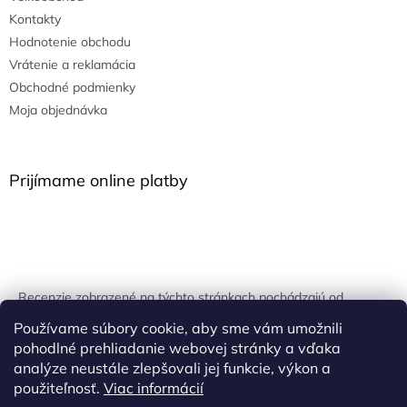
Kontakty
Hodnotenie obchodu
Vrátenie a reklamácia
Obchodné podmienky
Moja objednávka
Prijímame online platby
Recenzie zobrazené na týchto stránkach pochádzajú od
overených zákazníkov. Overovanie prebieha pomocou
Používame súbory cookie, aby sme vám umožnili
unikátnych kľúčov generovaných na základe údajov z
pohodlné prehliadanie webovej stránky a vďaka
uskutočnenej objednávky.
analýze neustále zlepšovali jej funkcie, výkon a
použiteľnosť.
Viac informácií