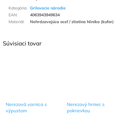
Kategória
:
Grilovacie náradie
EAN
:
4063943949634
Materiál
:
Nehrdzavejúca oceľ / zliatina hliníka (kufor)
Súvisiaci tovar
Nerezová varnica s
Nerezový hrniec s
výpustom
pokrievkou