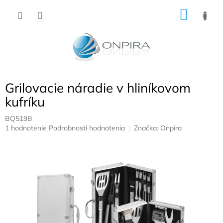
Prejsť
NÁKU
na
obsah
KOŠÍK
Grilovacie náradie v hliníkovom
kufríku
BQ519B
Priemerné
1 hodnotenie
Podrobnosti hodnotenia
Značka:
Onpira
hodnotenie
produktu
je
5,0
z
5
hviezdičiek.