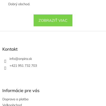
Dobrý obchod.
ZOBRAZIŤ VIAC
Z
á
p
ä
Kontakt
t
i
info
@
onpira.sk
e
+421 951 732 703
Informácie pre vás
Doprava a platba
Veľkoobchod