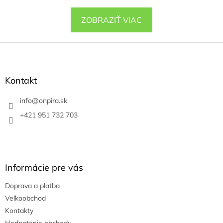
ZOBRAZIŤ VIAC
Z
á
p
ä
Kontakt
t
i
info
@
onpira.sk
e
+421 951 732 703
Informácie pre vás
Doprava a platba
Veľkoobchod
Kontakty
Hodnotenie obchodu