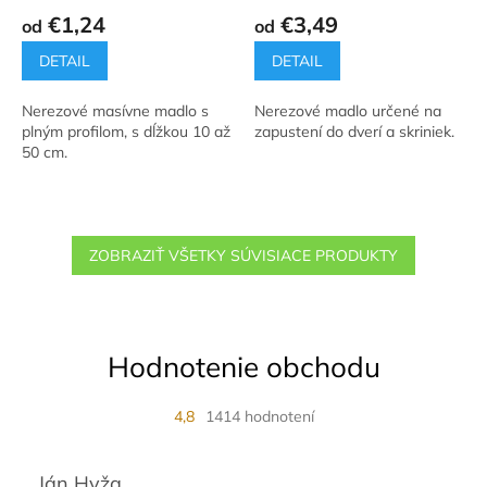
€1,24
€3,49
od
od
DETAIL
DETAIL
Nerezové masívne madlo s
Nerezové madlo určené na
plným profilom, s dĺžkou 10 až
zapustení do dverí a skriniek.
50 cm.
ZOBRAZIŤ VŠETKY SÚVISIACE PRODUKTY
Hodnotenie obchodu
4,8
1414 hodnotení
Ján Hyža