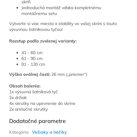
skríň
Jednoduchá montáž vďaka kompletnému
montážnemu setu
Vytvorte si viac miesta a stability vo vašej skrini s touto
výsuvnou šatníkovou tyčou!
Rozstup podľa zvolenej varianty:
41 - 60 cm
61 - 90 cm
81 - 130 cm
Výška oválnej časti:
26 mm („priemer“)
Obsah balenia:
1x výsuvná šatníková tyč
2x držiak
4x skrutky na upevnenie do skrine
2x aretačné skrutky
Dodatočné parametre
Kategória
:
Vešiaky a háčiky