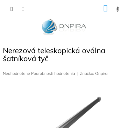
Prejsť
NÁKU
na
obsah
KOŠÍK
Nerezová teleskopická oválna
šatníková tyč
Priemerné
Neohodnotené
Podrobnosti hodnotenia
Značka:
Onpira
hodnotenie
produktu
je
0,0
z
5
hviezdičiek.