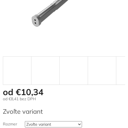
od
€10,34
od
€8,41
bez DPH
Jednotková
Zvoľte variant
cena:
Rozmer