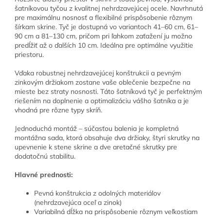
šatníkovou tyčou z kvalitnej nehrdzavejúcej ocele. Navrhnutá
pre maximálnu nosnosť a flexibilné prispôsobenie rôznym
šírkam skrine. Tyč je dostupná vo variantoch 41–60 cm, 61–
90 cm a 81–130 cm, pričom pri ľahkom zaťažení ju možno
predĺžiť až o ďalších 10 cm. Ideálna pre optimálne využitie
priestoru.
Vďaka robustnej nehrdzavejúcej konštrukcii a pevným
zinkovým držiakom zostane vaše oblečenie bezpečne na
mieste bez straty nosnosti. Táto šatníková tyč je perfektným
riešením na doplnenie a optimalizáciu vášho šatníka a je
vhodná pre rôzne typy skríň.
Jednoduchá montáž – súčasťou balenia je kompletná
montážna sada, ktorá obsahuje dva držiaky, štyri skrutky na
upevnenie k stene skrine a dve aretačné skrutky pre
dodatočnú stabilitu.
Hlavné prednosti:
Pevná konštrukcia z odolných materiálov
(nehrdzavejúca oceľ a zinok)
Variabilná dĺžka na prispôsobenie rôznym veľkostiam