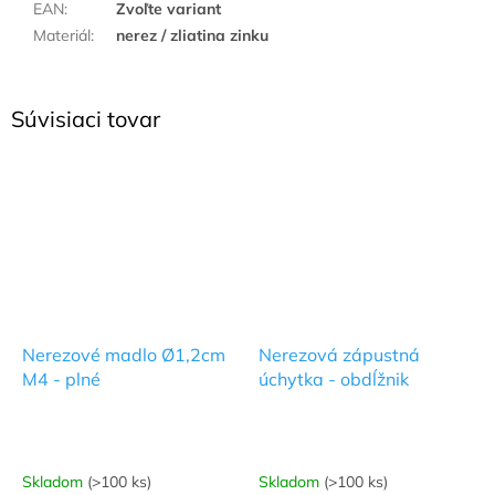
EAN
:
Zvoľte variant
Materiál
:
nerez / zliatina zinku
Súvisiaci tovar
Nerezové madlo Ø1,2cm
Nerezová zápustná
M4 - plné
úchytka - obdĺžnik
Skladom
(>100 ks)
Skladom
(>100 ks)