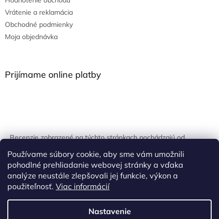
Vrátenie a reklamácia
Obchodné podmienky
Moja objednávka
Prijímame online platby
Recenzie zobrazené na týchto stránkach pochádzajú od
overených zákazníkov. Overovanie prebieha pomocou
Používame súbory cookie, aby sme vám umožnili
unikátnych kľúčov generovaných na základe údajov z
pohodlné prehliadanie webovej stránky a vďaka
uskutočnenej objednávky.
analýze neustále zlepšovali jej funkcie, výkon a
použiteľnosť.
Viac informácií
Nastavenie
Vytvoril Shoptet