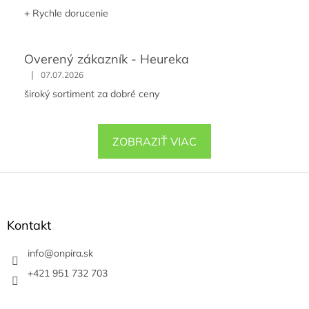
+ Rychle dorucenie
Overený zákazník - Heureka
|
07.07.2026
široký sortiment za dobré ceny
ZOBRAZIŤ VIAC
Z
á
p
ä
Kontakt
t
i
info
@
onpira.sk
e
+421 951 732 703