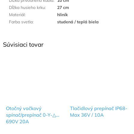
Dĺžka prívodného kábla
:
10 cm
Dĺžka husieho krku
:
27 cm
Materiál
:
hliník
Farba svetla
:
studená / teplá biela
Súvisiaci tovar
Otočný vačkový
Tlačidlový prepínač IP68-
spínač/prepínač 0-Y-△
Max 36V / 10A
690V 20A