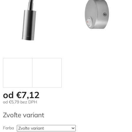
od
€7,12
od
€5,79
bez DPH
Jednotková
Zvoľte variant
cena:
Farba