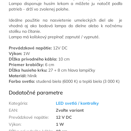
Lampa disponuje husím krkom a môžete ju natočiť podľa
potrieb - drží vo zvolenej polohe.
Ideálne použitie na nasvietenie umeleckých diel ale je
vhodná aj ako bodová lampa do dielne alebo k nočnému
stolíku na čítanie.
Lampa má kolískový prepínač zapnuté / vypnuté.
Prevádzkové napätie:
12V DC
Výkon:
1W
Dĺžka prívodného kábla:
10 cm
Priemer krabičky:
6 cm
Dĺžka husieho krku:
27 + 8 cm hlava lampičky
Materiál:
hliník
Farba svetla:
studená biela (6000 K) a teplá biela (3 000 K)
Dodatočné parametre
Kategória
:
LED svetlá / kontrolky
EAN
:
Zvoľte variant
Prevádzkové napätie
:
12 V DC
Výkon
:
1 W