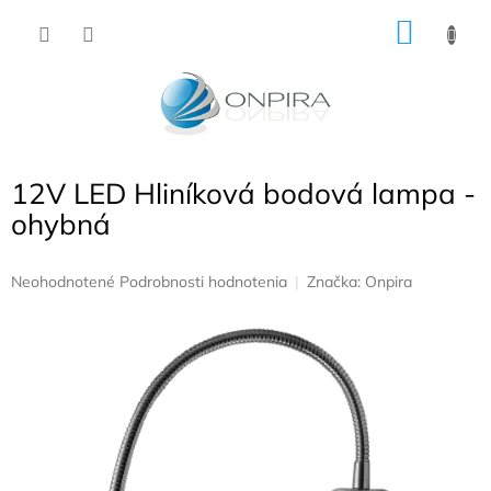
Prejsť
NÁKU
na
obsah
KOŠÍK
12V LED Hliníková bodová lampa -
ohybná
Priemerné
Neohodnotené
Podrobnosti hodnotenia
Značka:
Onpira
hodnotenie
produktu
je
0,0
z
5
hviezdičiek.