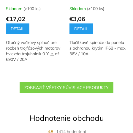
Skladom
(>100 ks)
Skladom
(>100 ks)
€17,02
€3,06
DETAIL
DETAIL
Otočný vačkový spínač pre
Tlačítkové spínače do panelu
rozbeh trojfázových motorov
s ochranou krytím IP68 - max.
hviezda trojuholník 0-Y-△ až
36V / 10A.
690V / 20A
ZOBRAZIŤ VŠETKY SÚVISIACE PRODUKTY
Hodnotenie obchodu
4,8
1414 hodnotení