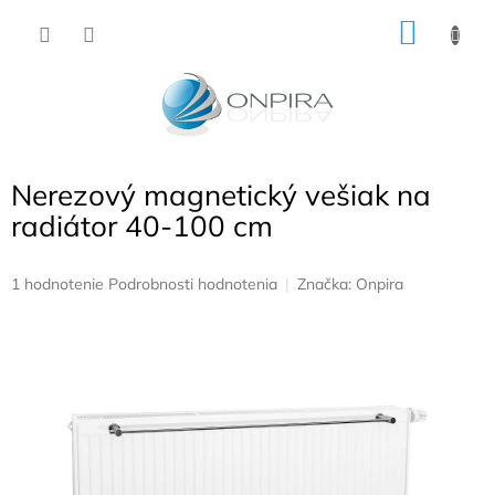
Prejsť
NÁKU
na
obsah
KOŠÍK
Nerezový magnetický vešiak na
radiátor 40-100 cm
Priemerné
1 hodnotenie
Podrobnosti hodnotenia
Značka:
Onpira
hodnotenie
produktu
je
5,0
z
5
hviezdičiek.