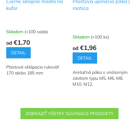
Čierne sklopné madlo na
Plastová upínacia páka |
kufor
matica
Skladom
(>100 sada)
Priemerné
Skladom
(>100 ks)
hodnotenie
€1,70
od
produktu
€1,96
od
je
DETAIL
5,0
DETAIL
z
Plastová sklápacia rukoväť
5
Aretačná páka s vnútorným
170 alebo 185 mm
hviezdičiek.
závitom typu M5, M6, M8,
M10, M12.
ZOBRAZIŤ VŠETKY SÚVISIACE PRODUKTY