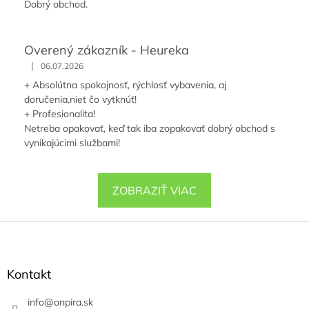
Dobrý obchod.
Overený zákazník - Heureka
|
06.07.2026
+ Absolútna spokojnosť, rýchlosť vybavenia, aj
doručenia,niet čo vytknúť!
+ Profesionalita!
Netreba opakovať, keď tak iba zopakovať dobrý obchod s
vynikajúcimi službami!
ZOBRAZIŤ VIAC
Z
á
p
ä
Kontakt
t
i
info
@
onpira.sk