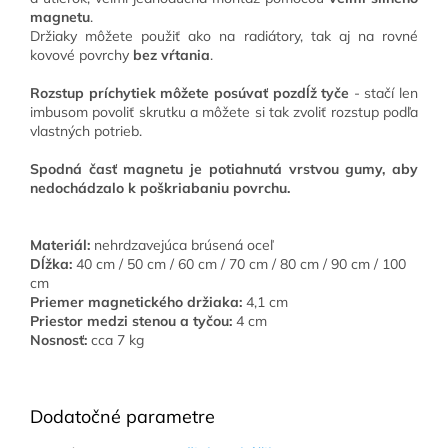
magnetu
.
Držiaky môžete použiť ako na radiátory, tak aj na rovné
kovové povrchy
bez vŕtania
.
Rozstup príchytiek môžete posúvať pozdĺž tyče
- stačí len
imbusom povoliť skrutku a môžete si tak zvoliť rozstup podľa
vlastných potrieb.
Spodná časť magnetu je potiahnutá vrstvou gumy, aby
nedochádzalo k poškriabaniu povrchu.
Materiál:
nehrdzavejúca brúsená oceľ
Dĺžka:
40 cm / 50 cm / 60 cm / 70 cm / 80 cm / 90 cm / 100
cm
Priemer magnetického držiaka:
4,1 cm
Priestor medzi stenou a tyčou:
4 cm
Nosnosť:
cca 7 kg
Dodatočné parametre