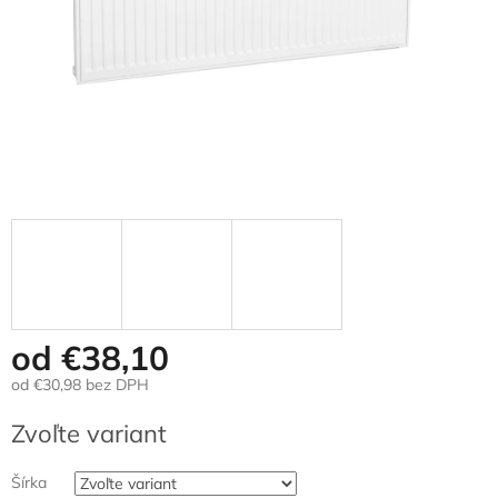
od
€38,10
od
€30,98
bez DPH
Jednotková
Zvoľte variant
cena:
Šírka