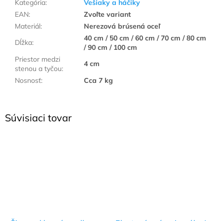
Kategória
:
Vešiaky a háčiky
EAN
:
Zvoľte variant
Materiál
:
Nerezová brúsená oceľ
40 cm / 50 cm / 60 cm / 70 cm / 80 cm
Dĺžka
:
/ 90 cm / 100 cm
Priestor medzi
4 cm
stenou a tyčou
:
Nosnosť
:
Cca 7 kg
Súvisiaci tovar