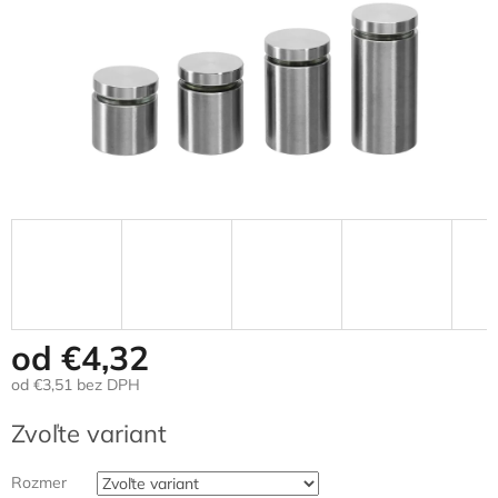
od
€4,32
od
€3,51
bez DPH
Jednotková
Zvoľte variant
cena:
Rozmer