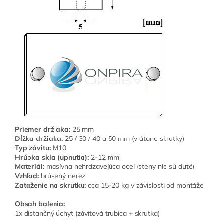
Priemer držiaka:
25 mm
Dĺžka držiaka:
25 / 30 / 40 a 50 mm (vrátane skrutky)
Typ závitu:
M10
Hrúbka skla (upnutia):
2-12 mm
Materiál:
masívna nehrdzavejúca oceľ (steny nie sú duté)
Vzhľad:
brúsený nerez
Zaťaženie na skrutku:
cca 15-20 kg v závislosti od montáže
Obsah balenia:
1x distančný úchyt (závitová trubica + skrutka)