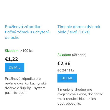
Pružinová západka -
Tlmenie dorazu dvierok
tlačný zámok s uchytením
biela / sivá [10ks]
do boku
Skladom
(>100 ks)
Priemerné
Skladom
(68 sada)
hodnotenie
€1,22
produktu
€2,36
je
DETAIL
5,0
Jednotková
€0,24 / 1 ks
cena:
z
DETAIL
Pružinová západka pre
5
revízne dvierka, kuchynské
hviezdičiek.
dvierka a šuplíky - systém
Tlmenie je vhodné pre
push-to-open.
dvojkrídlové skrine, dochádza
tak k redukcii hluku a ich
opotrebovaniu.