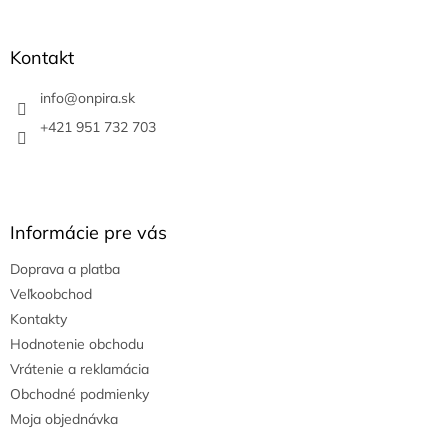
á
p
ä
Kontakt
t
i
info
@
onpira.sk
e
+421 951 732 703
Informácie pre vás
Doprava a platba
Veľkoobchod
Kontakty
Hodnotenie obchodu
Vrátenie a reklamácia
Obchodné podmienky
Moja objednávka