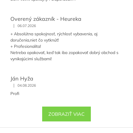
Overený zákazník - Heureka
|
06.07.2026
+ Absolútna spokojnosť, rýchlosť vybavenia, aj
doručenia,niet čo vytknúť!
+ Profesionalita!
Netreba opakovať, keď tak iba zopakovať dobrý obchod s
vynikajúcimi službami!
Ján Hyža
|
04.08.2026
Profi
ZOBRAZIŤ VIAC
Z