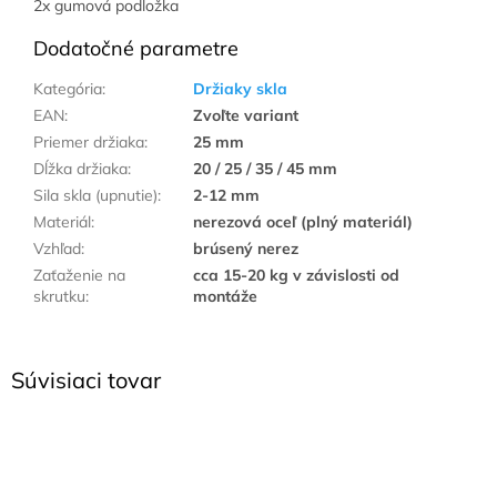
2x gumová podložka
Dodatočné parametre
Kategória
:
Držiaky skla
EAN
:
Zvoľte variant
Priemer držiaka
:
25 mm
Dĺžka držiaka
:
20 / 25 / 35 / 45 mm
Sila skla (upnutie)
:
2-12 mm
Materiál
:
nerezová oceľ (plný materiál)
Vzhľad
:
brúsený nerez
Zaťaženie na
cca 15-20 kg v závislosti od
skrutku
:
montáže
Súvisiaci tovar