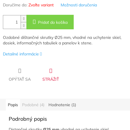
Doručíme do:
Zvoľte variant
Možnosti doručenia
Pridať do košíka
Ozdobné dištančné skrutky Ø25 mm, vhodné na uchytenie skiel,
dosiek, informačných tabuliek a panelov k stene.
Detailné informácie
OPÝTAŤ SA
STRÁŽIŤ
Popis
Podobné (4)
Hodnotenie (1)
Podrobný popis
Distančné skrutky
Ø25 mm
vhodné na uchytenie skiel,