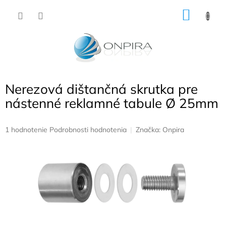
Prejsť
NÁKU
na
obsah
KOŠÍK
Nerezová dištančná skrutka pre
nástenné reklamné tabule Ø 25mm
Priemerné
1 hodnotenie
Podrobnosti hodnotenia
Značka:
Onpira
hodnotenie
produktu
je
5,0
z
5
hviezdičiek.