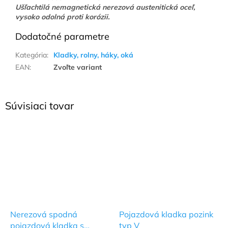
Ušľachtilá nemagnetická nerezová austenitická oceľ,
vysoko odolná proti korózii.
Dodatočné parametre
Kategória
:
Kladky, rolny, háky, oká
EAN
:
Zvoľte variant
Súvisiaci tovar
Nerezová spodná
Pojazdová kladka pozink
pojazdová kladka s
typ V