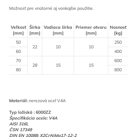
Možnosť pre vnútorné aj vonkajšie použitie.
Veľkosť
Šírka
Vodiaca šírka
Priemer otvoru
Nosnosť
[mm]
[mm]
[mm]
[mm]
[kg]
50
250
22
10
10
60
400
70
600
28
15
15
80
800
Materiál:
nerezová oceľ V4A
Typ ložiská : 6000ZZ
Špecifikácia ocele: V4A
AISI 316L
ČSN 17349
DIN EN 10088: X2CrNiMo17-12-2