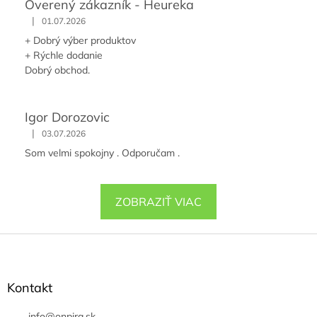
Overený zákazník - Heureka
|
01.07.2026
+ Dobrý výber produktov
+ Rýchle dodanie
Dobrý obchod.
Igor Dorozovic
|
03.07.2026
Som velmi spokojny . Odporučam .
ZOBRAZIŤ VIAC
Z
á
p
ä
Kontakt
t
info
@
onpira.sk