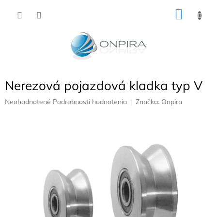
Prejsť
NÁKU
na
obsah
KOŠÍK
Nerezová pojazdová kladka typ V
Priemerné
Neohodnotené
Podrobnosti hodnotenia
Značka:
Onpira
hodnotenie
produktu
je
0,0
z
5
hviezdičiek.