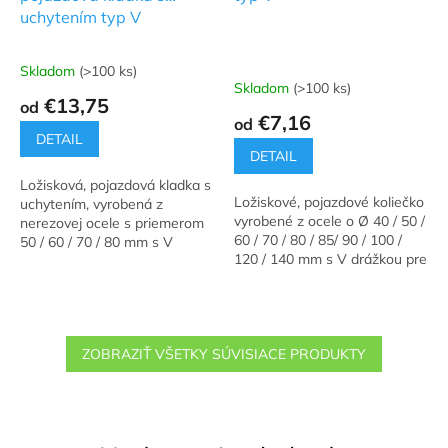
uchytením typ V
Skladom
(>100 ks)
Priemerné
Skladom
(>100 ks)
hodnotenie
€13,75
od
produktu
€7,16
od
je
DETAIL
5,0
DETAIL
z
Ložisková, pojazdová kladka s
5
Ložiskové, pojazdové koliečko
uchytením, vyrobená z
hviezdičiek.
vyrobené z ocele o Ø 40 / 50 /
nerezovej ocele s priemerom
60 / 70 / 80 / 85/ 90 / 100 /
50 / 60 / 70 / 80 mm s V
120 / 140 mm s V drážkou pre
drážkou, pre ťažké koľajnicové
ťažké koľajnicové brány do
brány.
hmotnosti 1200 kg.
ZOBRAZIŤ VŠETKY SÚVISIACE PRODUKTY