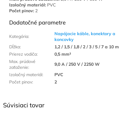
Izolačný materiál:
PVC
Počet pinov:
2
Dodatočné parametre
Napájacie káble, konektory a
Kategória
:
koncovky
Dĺžka
:
1,2 / 1,5 / 1,8 / 2 / 3 / 5 / 7 a 10 m
Prierez vodiča
:
0,5 mm²
Max. prúdové
9,0 A / 250 V / 2250 W
zaťaženie
:
Izolačný materiál
:
PVC
Počet pinov
:
2
Súvisiaci tovar