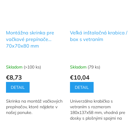
Montážna skrinka pre
Veľká inštalačná krabica /
vačkové prepínače
box s vetraním
70x70x80 mm
Skladom
(>100 ks)
Skladom
(79 ks)
€8,73
€10,04
DETAIL
DETAIL
Skrinka na montáž vačkových
Univerzálna krabička s
prepínačov, ktoré nájdete v
vetraním s rozmerom
našej ponuke.
180x137x58 mm, vhodná pre
dosky s plošnými spojmi na
vodiace lišty.