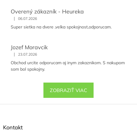
Overený zákazník - Heureka
|
06.07.2026
Super sietka na dvere ,velka spokojnost,odporucam.
Jozef Moravcik
|
23.07.2026
Obchod urcite odporucam aj inym zakaznikom. S nakupom
som bol spokojny.
ZOBRAZIŤ VIAC
Z
á
p
ä
Kontakt
t