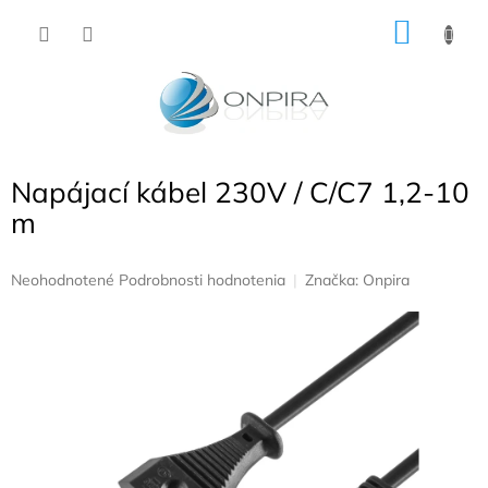
Prejsť
NÁKU
na
obsah
KOŠÍK
Napájací kábel 230V / C/C7 1,2-10
m
Priemerné
Neohodnotené
Podrobnosti hodnotenia
Značka:
Onpira
hodnotenie
produktu
je
0,0
z
5
hviezdičiek.