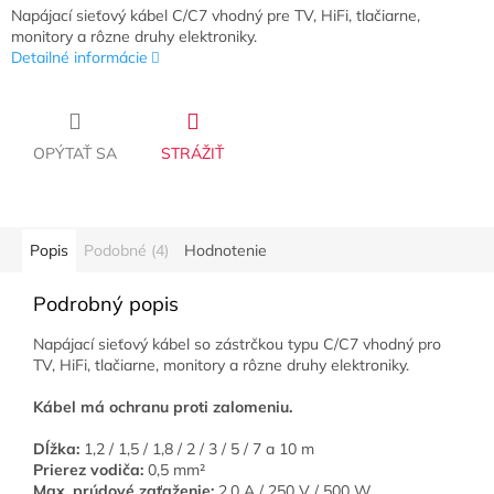
Napájací sieťový kábel C/C7 vhodný pre TV, HiFi, tlačiarne,
monitory a rôzne druhy elektroniky.
Detailné informácie
OPÝTAŤ SA
STRÁŽIŤ
Popis
Podobné (4)
Hodnotenie
Podrobný popis
Napájací sieťový kábel so zástrčkou typu C/C7
vhodný pro
TV, HiFi, tlačiarne, monitory a rôzne druhy elektroniky.
Kábel má ochranu proti zalomeniu.
Dĺžka:
1,2 / 1,5 / 1,8 / 2 / 3 / 5 / 7 a 10 m
Prierez vodiča:
0,5 mm²
Max. prúdové zaťaženie:
2,0 A / 250 V / 500 W