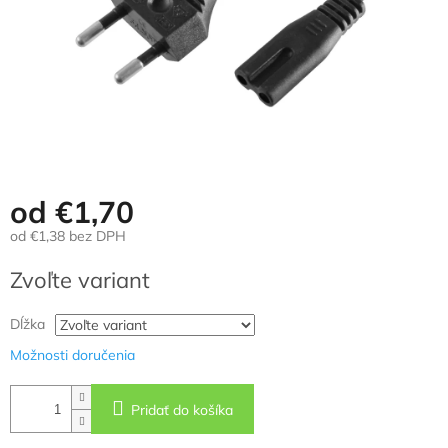
od
€1,70
od
€1,38
bez DPH
Jednotková
Zvoľte variant
cena:
Dĺžka
Možnosti doručenia
Pridať do košíka