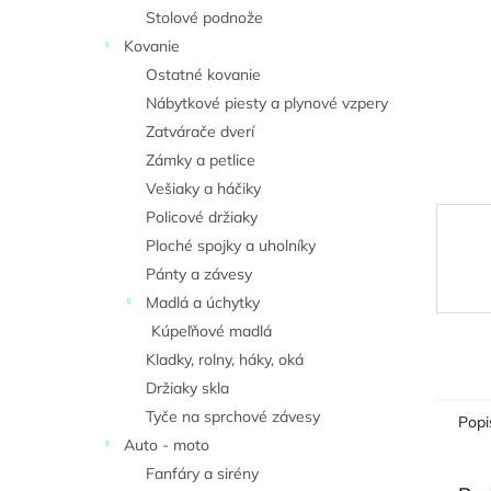
Stolové podnože
Kovanie
Ostatné kovanie
Nábytkové piesty a plynové vzpery
Zatvárače dverí
Zámky a petlice
Vešiaky a háčiky
Policové držiaky
Ploché spojky a uholníky
Pánty a závesy
Madlá a úchytky
Kúpeľňové madlá
Kladky, rolny, háky, oká
Držiaky skla
Tyče na sprchové závesy
Popi
Auto - moto
Fanfáry a sirény