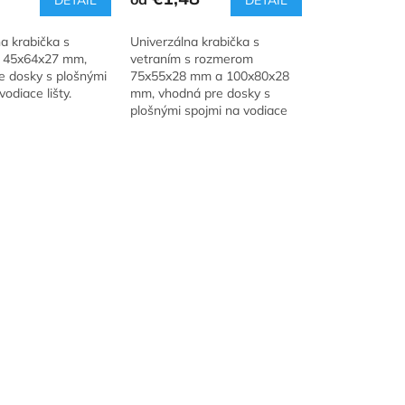
DETAIL
DETAIL
je
5,0
a krabička s
Univerzálna krabička s
z
 45x64x27 mm,
vetraním s rozmerom
5
e dosky s plošnými
75x55x28 mm a 100x80x28
hviezdičiek.
odiace lišty.
mm, vhodná pre dosky s
plošnými spojmi na vodiace
lišty.