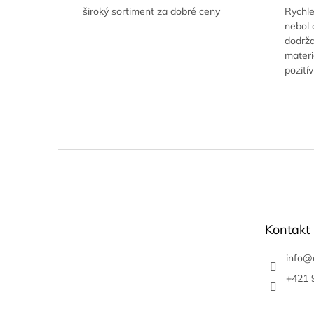
široký sortiment za dobré ceny
Rychle
nebol 
dodrža
materi
pozití
Z
á
p
ä
t
Kontakt
i
e
info
@
+421 