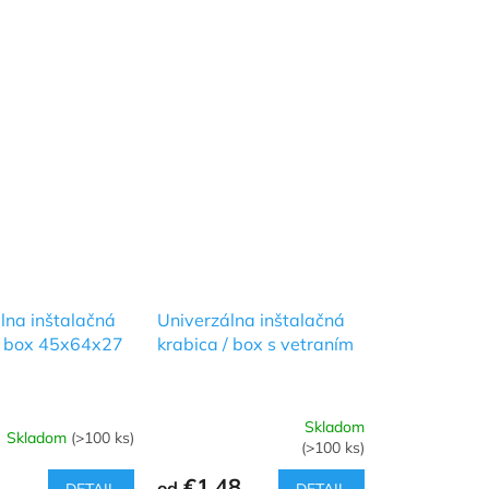
lna inštalačná
Univerzálna inštalačná
/ box 45x64x27
krabica / box s vetraním
Skladom
Skladom
(>100 ks)
Priemerné
(>100 ks)
hodnotenie
produktu
€1,48
od