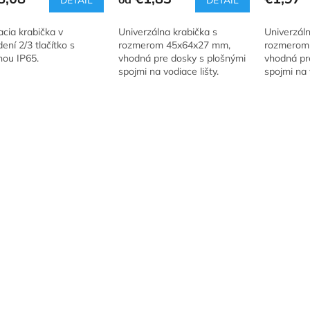
DETAIL
DETAIL
cia krabička v
Univerzálna krabička s
Univerzáln
ení 2/3 tlačítko s
rozmerom 45x64x27 mm,
rozmerom
nou IP65.
vhodná pre dosky s plošnými
vhodná pr
spojmi na vodiace lišty.
spojmi na v