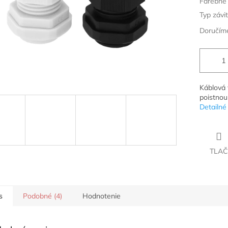
Farebné
Typ závi
Doručíme
Káblová 
poistnou
Detailné
TLAČ
s
Podobné (4)
Hodnotenie