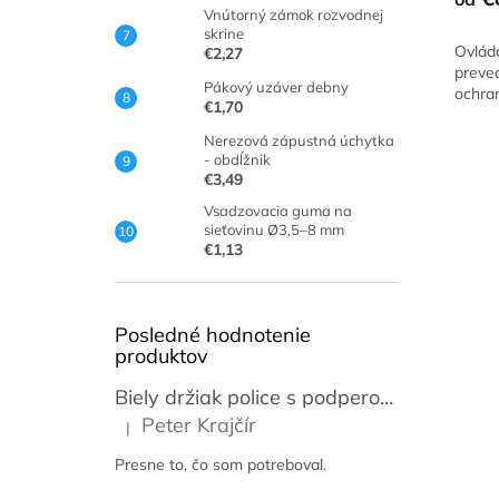
Vnútorný zámok rozvodnej
skrine
Ovláda
€2,27
preved
Pákový uzáver debny
ochra
€1,70
Nerezová zápustná úchytka
- obdĺžnik
€3,49
Vsadzovacia guma na
sieťovinu Ø3,5–8 mm
€1,13
Posledné hodnotenie
produktov
Biely držiak police s podperou 14-59 cm [2ks]
Peter Krajčír
|
Hodnotenie produktu je 5 z 5 hviezdičiek.
Presne to, čo som potreboval.