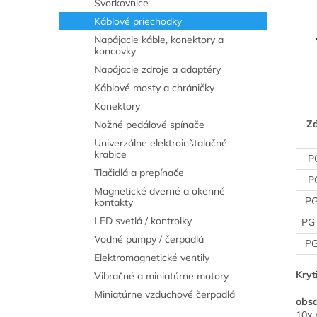
Svorkovnice
Káblové priechodky
Napájacie káble, konektory a
koncovky
Napájacie zdroje a adaptéry
Káblové mosty a chráničky
Konektory
Zá
Nožné pedálové spínače
Univerzálne elektroinštalačné
krabice
P
Tlačidlá a prepínače
P
Magnetické dverné a okenné
PG
kontakty
LED svetlá / kontrolky
PG 
Vodné pumpy / čerpadlá
PG
Elektromagnetické ventily
Kryt
Vibračné a miniatúrne motory
Miniatúrne vzduchové čerpadlá
obsa
10x 