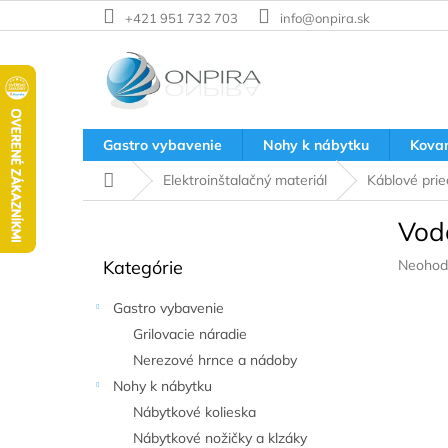
Prejsť
+421 951 732 703
info@onpira.sk
na
obsah
Gastro vybavenie
Nohy k nábytku
Kova
Domov
Elektroinštalačný materiál
Káblové pri
B
Vod
o
Preskočiť
č
Prieme
Kategórie
Neohod
kategórie
n
hodnote
ý
produkt
Gastro vybavenie
p
je
Grilovacie náradie
a
0,0
z
Nerezové hrnce a nádoby
n
5
e
Nohy k nábytku
hviezdič
l
Nábytkové kolieska
Nábytkové nožičky a klzáky