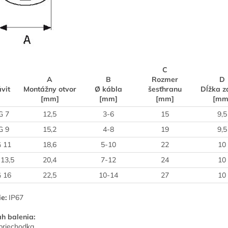
C
A
B
Rozmer
D
vit
Montážny otvor
Ø kábla
šesťhranu
Dĺžka z
[mm]
[mm]
[mm]
[mm
G 7
12,5
3-6
15
9,5
G 9
15,2
4-8
19
9,5
 11
18,6
5-10
22
10
13,5
20,4
7-12
24
10
 16
22,5
10-14
27
10
ie:
IP67
h balenia:
priechodka