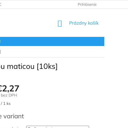
ODNOTENIE OBCHODU
VRÁTENIE A REKLAMÁCIA
Prihlásenie
OBCHOD
NÁKUPNÝ
Prázdny košík
KOŠÍK
l
]
u maticou [10ks]
€2,27
bez DPH
ová
/ 1 ks
e variant