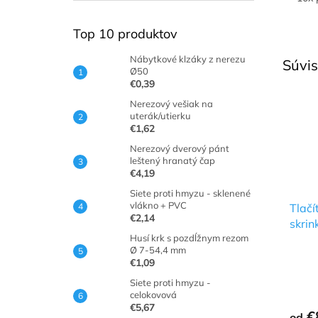
Top 10 produktov
Nábytkové klzáky z nerezu
Súvis
Ø50
€0,39
Nerezový vešiak na
uterák/utierku
€1,62
Nerezový dverový pánt
leštený hranatý čap
€4,19
Siete proti hmyzu - sklenené
vlákno + PVC
Tlačí
€2,14
skrin
Husí krk s pozdĺžnym rezom
Ø 7-54,4 mm
€1,09
Siete proti hmyzu -
celokovová
€5,67
€
od