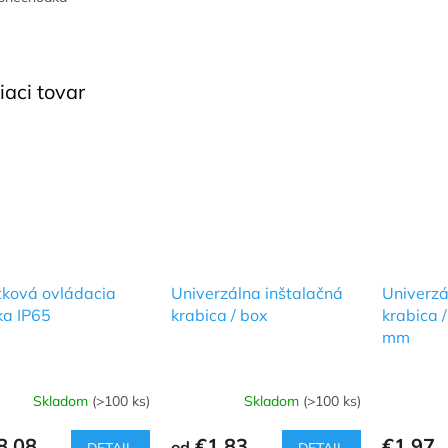
iaci tovar
tková ovládacia
Univerzálna inštalačná
Univerzá
ka IP65
krabica / box
krabica 
mm
Skladom
(>100 ks)
Skladom
(>100 ks)
8,08
€1,83
€1,97
od