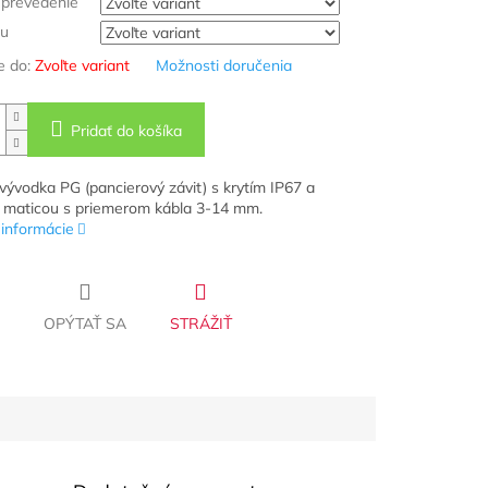
 prevedenie
tu
 do:
Zvoľte variant
Možnosti doručenia
Pridať do košíka
vývodka PG (pancierový závit) s krytím IP67 a
 maticou s priemerom kábla 3-14 mm.
 informácie
OPÝTAŤ SA
STRÁŽIŤ