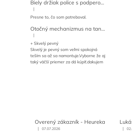
Biely držiak police s podperou 14-59 cm [2ks]
|
Hodnotenie produktu je 5 z 5 hviezdičiek.
Presne to, čo som potreboval.
Otočný mechanizmus na tanier / točňa pod dosku / Lazy susan
|
Hodnotenie produktu je 5 z 5 hviezdičiek.
+ Skvelý pevný
Skvelý je pevný som veľmi spokojná
teším sa až sa namontuje.Vyborne že aj
taký väčší priemer za dá kúpiť.dakujem
Overený zákazník - Heureka
Luká
|
|
07.07.2026
02