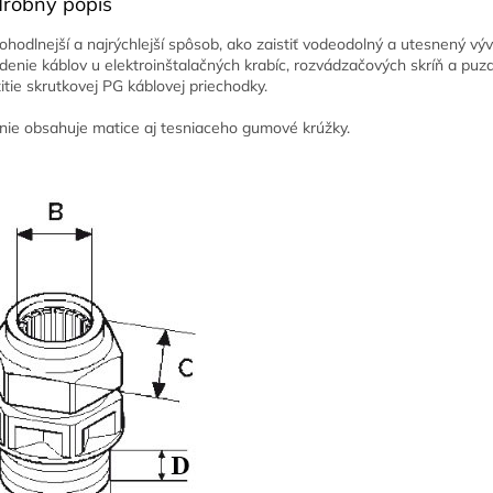
robný popis
ohodlnejší a najrýchlejší spôsob, ako zaistiť vodeodolný a utesnený vý
denie káblov u elektroinštalačných krabíc, rozvádzačových skríň a puzd
itie skrutkovej PG káblovej priechodky.
nie obsahuje matice aj tesniaceho gumové krúžky.