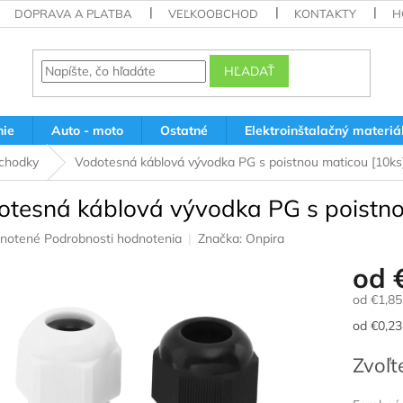
DOPRAVA A PLATBA
VEĽKOOBCHOD
KONTAKTY
H
HĽADAŤ
nie
Auto - moto
Ostatné
Elektroinštalačný materiá
echodky
Vodotesná káblová vývodka PG s poistnou maticou [10ks
otesná káblová vývodka PG s poistno
rné
notené
Podrobnosti hodnotenia
Značka:
Onpira
nie
od
u
od
€1,85
Jednotk
od €0,23 
cena:
iek.
Zvoľt