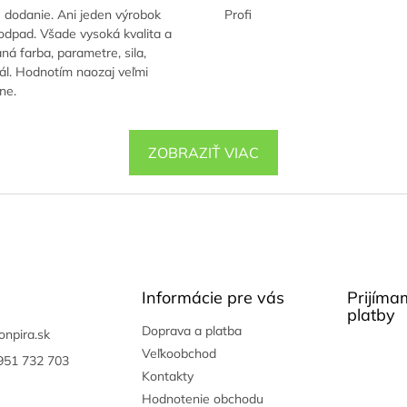
 dodanie. Ani jeden výrobok
Profi
odpad. Všade vysoká kvalita a
ná farba, parametre, sila,
ál. Hodnotím naozaj veľmi
vne.
ZOBRAZIŤ VIAC
Informácie pre vás
Prijíma
platby
Doprava a platba
onpira.sk
Veľkoobchod
951 732 703
Kontakty
Hodnotenie obchodu