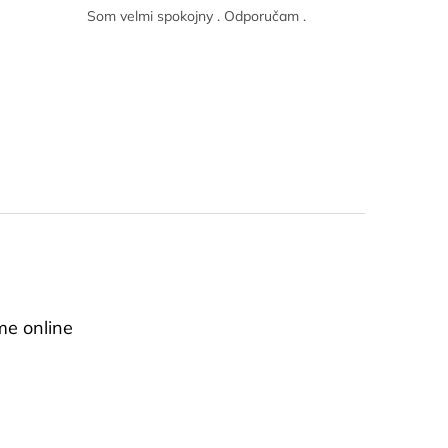
Som velmi spokojny . Odporučam .
me online