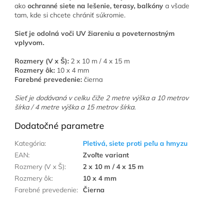
ako
ochranné siete na lešenie, terasy, balkóny
a všade
tam, kde si chcete chrániť súkromie.
Sieť je odolná voči UV žiareniu a poveternostným
vplyvom.
Rozmery (V x Š):
2 x 10 m / 4 x 15 m
Rozmery ôk:
10 x 4 mm
Farebné prevedenie:
čierna
Sieť je dodávaná v celku čiže 2 metre výška a 10 metrov
šírka / 4 metre výška a 15 metrov šírka.
Dodatočné parametre
Kategória
:
Pletivá, siete proti peľu a hmyzu
EAN
:
Zvoľte variant
Rozmery (V x Š)
:
2 x 10 m / 4 x 15 m
Rozmery ôk
:
10 x 4 mm
Farebné prevedenie
:
Čierna