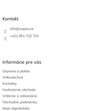
Z
á
p
ä
Kontakt
t
i
info
@
onpira.sk
e
+421 951 732 703
Informácie pre vás
Doprava a platba
Veľkoobchod
Kontakty
Hodnotenie obchodu
Vrátenie a reklamácia
Obchodné podmienky
Moja objednávka