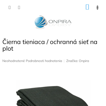
Prejsť
NÁKU
na
obsah
KOŠÍK
Čierna tieniaca / ochranná sieť na
plot
Priemerné
Neohodnotené
Podrobnosti hodnotenia
Značka:
Onpira
hodnotenie
produktu
je
0,0
z
5
hviezdičiek.