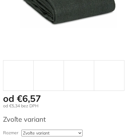
od
€6,57
od
€5,34
bez DPH
Jednotková
Zvoľte variant
cena:
Rozmer