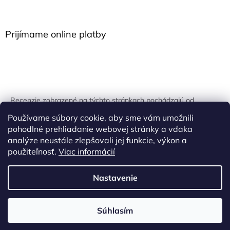
Prijímame online platby
Recenzie zobrazené na týchto stránkach pochádzajú od
overených zákazníkov. Overovanie prebieha pomocou
Používame súbory cookie, aby sme vám umožnili
unikátnych kľúčov generovaných na základe údajov z
pohodlné prehliadanie webovej stránky a vďaka
uskutočnenej objednávky.
analýze neustále zlepšovali jej funkcie, výkon a
použiteľnosť.
Viac informácií
Nastavenie
Vytvoril Shoptet
Súhlasím
Copyright 2026
Onpira.sk
. Všetky práva vyhradené.