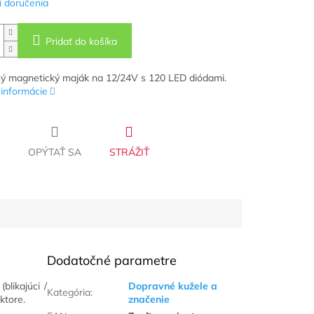
 doručenia
Pridať do košíka
ý magnetický maják na 12/24V s 120 LED diódami.
 informácie
OPÝTAŤ SA
STRÁŽIŤ
Dodatočné parametre
(blikajúci /
Dopravné kužele a
Kategória
:
ktore.
značenie