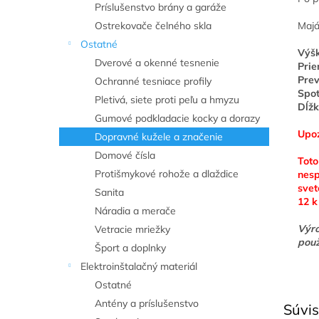
Príslušenstvo brány a garáže
Ostrekovače čelného skla
Majá
Ostatné
Výšk
Dverové a okenné tesnenie
Pri
Prev
Ochranné tesniace profily
Spot
Pletivá, siete proti peľu a hmyzu
Dĺžk
Gumové podkladacie kocky a dorazy
Upoz
Dopravné kužele a značenie
Domové čísla
Toto
Protišmykové rohože a dlaždice
nes
svet
Sanita
12 k
Náradia a merače
Výr
Vetracie mriežky
použ
Šport a doplnky
Elektroinštalačný materiál
Ostatné
Antény a príslušenstvo
Súvis