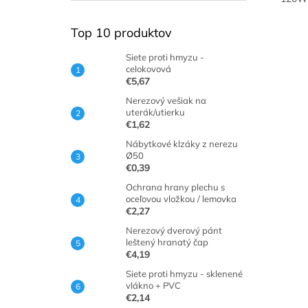
Top 10 produktov
Siete proti hmyzu -
celokovová
€5,67
Nerezový vešiak na
uterák/utierku
€1,62
Nábytkové klzáky z nerezu
Ø50
€0,39
Ochrana hrany plechu s
oceľovou vložkou / lemovka
€2,27
Nerezový dverový pánt
leštený hranatý čap
€4,19
Siete proti hmyzu - sklenené
vlákno + PVC
€2,14