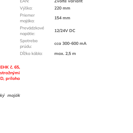
EAN
:
Zvoľte variant
Výška
:
220 mm
Priemer
154 mm
majáka
:
Prevádzkové
12/24V DC
napätie
:
Spotreba
cca 300-600 mA
prúdu
:
Dĺžka kábla
:
max. 2,5 m
EHK č. 65,
stražnými
D, príloha
cký maják