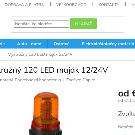
DOPRAVA A PLATBA
VEĽKOOBCHOD
KONTAKTY
H
HĽADAŤ
nie
Auto - moto
Ostatné
Elektroinštalačný materiá
Výstražný 120 LED maják 12/24V
tražný 120 LED maják 12/24V
rné
notené
Podrobnosti hodnotenia
Značka:
Onpira
nie
od
u
od
€11,2
Jednotk
Zvoľt
cena:
iek.
Napätie