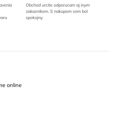
avenia
Obchod urcite odporucam aj inym
zakaznikom. S nakupom som bol
varu
spokojny.
me online