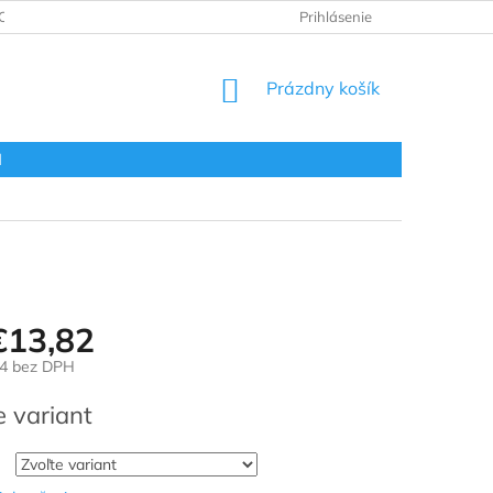
ODNOTENIE OBCHODU
VRÁTENIE A REKLAMÁCIA
Prihlásenie
OBCHOD
NÁKUPNÝ
Prázdny košík
KOŠÍK
l
€13,82
4
bez DPH
ová
e variant