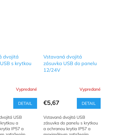
 dvojitá
Vstavaná dvojitá
USB s krytkou
zásuvka USB do panelu
12/24V
Vypredané
Vypredané
€5,67
DETAIL
DETAIL
dvojitá USB
Vstavaná dvojitá USB
krytkou a
zásuvka do panelu s krytkou
rytia IP57 a
a ochranou krytia IP57 a
ym zaťažením
maximálnym zaťažením