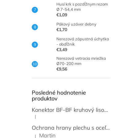
Husí krk s pozdĺžnym rezom
Ø 7-54,4 mm
€1,09
Pákový uzáver debny
€1,70
Nerezová zápustná úchytka
- obdĺžnik
€3,49
Nerezová vetracia mriežka
Ø70-200 mm
€9,56
Posledné hodnotenie
produktov
Konektor BF-BF kruhový lisovací transparentný 3,5mm [50 párov]
|
Hodnotenie produktu je 5 z 5 hviezdičiek.
Ochrana hrany plechu s oceľovou vložkou / lemovka
Martin
|