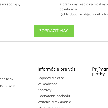
lmi spokojny.
+ prehľadný web a rýchlosť vyb
objednávky
rýchle dodanie objednaného to
ZOBRAZIŤ VIAC
Informácie pre vás
Prijíma
platby
Doprava a platba
onpira.sk
Veľkoobchod
951 732 703
Kontakty
Hodnotenie obchodu
Vrátenie a reklamácia