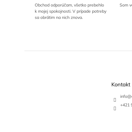
Obchod odporúčam, všetko prebehlo
Som ve
k mojej spokojnosti. V prípade potreby
sa obrátim na nich znova.
Z
á
p
ä
t
Kontakt
i
e
info
@
+421 