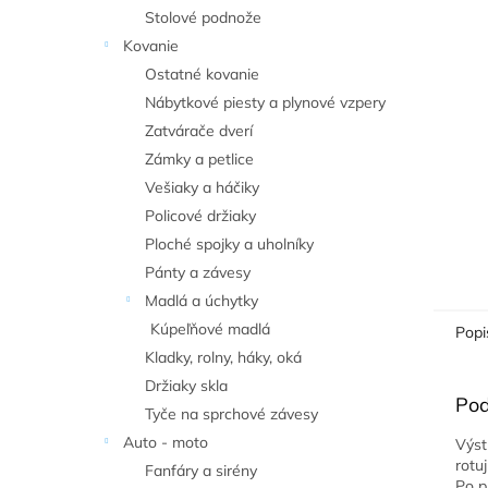
Stolové podnože
Kovanie
Ostatné kovanie
Nábytkové piesty a plynové vzpery
Zatvárače dverí
Zámky a petlice
Vešiaky a háčiky
Policové držiaky
Ploché spojky a uholníky
Pánty a závesy
Madlá a úchytky
Kúpeľňové madlá
Popi
Kladky, rolny, háky, oká
Držiaky skla
Pod
Tyče na sprchové závesy
Auto - moto
Výst
rotu
Fanfáry a sirény
Po p