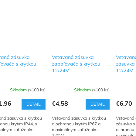
vaná zásuvka
Vstavaná zásuvka
Vstavaná
ovača s krytkou
zapaľovača s krytkou
zásuvka 
12/24V
12/24V
Skladom
(>100 ks)
Skladom
(>100 ks)
1,96
€4,58
€6,70
DETAIL
DETAIL
aná zásuvka s krytkou
Vstavaná zásuvka s krytkou
Vstavaná 
anou krytím IP44, s
a ochranou krytím IP67 a
zásuvka s 
álnym zaťažením
maximálnym zaťažením
ochranou k
.
120W.
maximáln