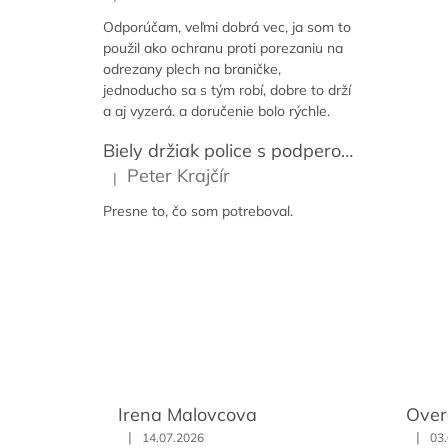
Hodnotenie produktu je 5 z 5 hviezdičiek.
Odporúčam, veľmi dobrá vec, ja som to
použil ako ochranu proti porezaniu na
odrezany plech na braničke,
jednoducho sa s tým robí, dobre to drží
a aj vyzerá. a doručenie bolo rýchle.
Biely držiak police s podperou 14-59 cm [2ks]
Peter Krajčír
|
Hodnotenie produktu je 5 z 5 hviezdičiek.
Presne to, čo som potreboval.
Irena Malovcova
Over
|
|
14.07.2026
03