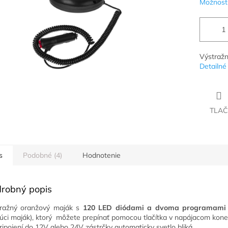
Možnosti
Výstražn
Detailné
TLAČ
s
Podobné (4)
Hodnotenie
robný popis
ražný oranžový maják s
120 LED diódami a dvoma programami
júci maják), ktorý môžete prepínať pomocou tlačítka v napájacom kone
ripojení do 12V alebo 24V zástrčky automaticky svetlo bliká.