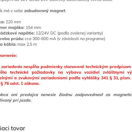
k má v sebe
zabudovaný magnet
.
a:
220 mm
emer majáka
: 154 mm
ádzkové napätie:
12/24V DC (podľa zvolenej varianty)
reba prúdu:
cca 300-600 mA (v závislosti na programe)
a kábla:
max 2,5 m
ornenie:
 zariadenie nespĺňa podmienky stanovené technickým predpisom 
pĺňa technické požiadavky na výbavu vozidiel zvláštnymi vý
elnými a zvukovými zariadeniami podľa vyhlášky 341 § 31, písm. 
 § 76 odst. 1 zákona.
obca ani predajca nenesie žiadnu zodpovednosť za magneti
ívaný pri jazde.
iaci tovar