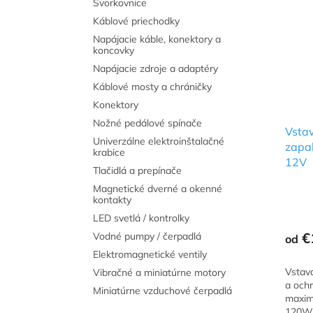
Svorkovnice
Káblové priechodky
Napájacie káble, konektory a
koncovky
Napájacie zdroje a adaptéry
Káblové mosty a chráničky
Konektory
Nožné pedálové spínače
Vsta
Univerzálne elektroinštalačné
zapaľ
krabice
12V
Tlačidlá a prepínače
Magnetické dverné a okenné
kontakty
LED svetlá / kontrolky
€
Vodné pumpy / čerpadlá
od
Elektromagnetické ventily
Vstav
Vibračné a miniatúrne motory
a ochr
Miniatúrne vzduchové čerpadlá
maxim
120W