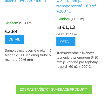
okien a dverí 20x6 mm
Ø 3–10 mm |
transparentná, -60 až
+200 °C
Skladom
(>100 m)
Priemerné
Skladom
(>100 m)
hodnotenie
€1,13
od
produktu
€2,84
je
Jednotková
od €1,13 / 1 m
5,0
cena:
DETAIL
DETAIL
z
5
Samolepiace dverné a okenné
hviezdičiek.
Transparentné silikónové
tesnenie TPE v čiernej farbe o
tesnenie s priemerom 3-10
rozmere 20x6 mm.
mm je vhodné pre teplotný
rozptyl -60 až + 200°C.
ZOBRAZIŤ VŠETKY SÚVISIACE PRODUKTY