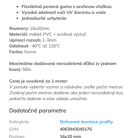
Flexibilná penová guma s oceľovou vložkou
Vysoká odolnosť voči UV žiareniu a vode
Jednoduché uchytenie
Rozmery:
16x20mm
Materiál:
mäkké PVC + oceľová výstuž
Upínací rozsah:
1-3mm
Odolnosť:
-40°C až 120°C
Farba:
čierna
Maximálna dodávaná nerozdelená dĺžka (v jednom
kuse):
50m
Cena je uvedená za 1 meter
.
V ponuke vyberte rozmer a následne zvoľte počet metrov.
Zvolený počet metrov dodáme ako jeden nerozdelený kus,
pokiaľ to balenie a stav skladu umožnia.
Dodatočné parametre
Kategória
:
Ochranné tesniace profily
EAN
:
4063943045176
Rozmer
:
16x20 mm