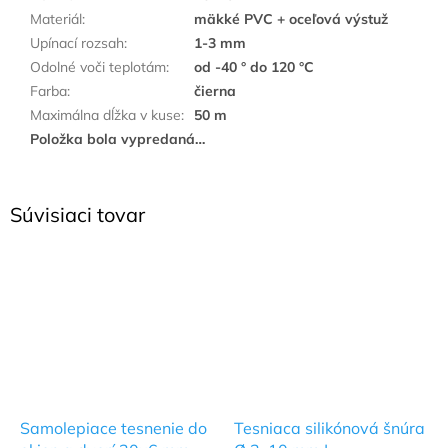
Materiál
:
mäkké PVC + oceľová výstuž
Upínací rozsah
:
1-3 mm
Odolné voči teplotám
:
od -40 ° do 120 °C
Farba
:
čierna
Maximálna dĺžka v kuse
:
50 m
Položka bola vypredaná…
Súvisiaci tovar
Samolepiace tesnenie do
Tesniaca silikónová šnúra