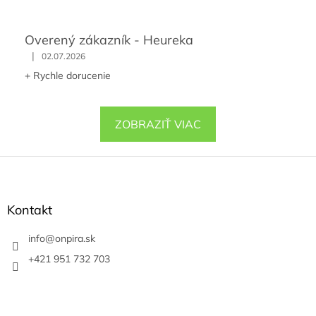
Overený zákazník - Heureka
|
02.07.2026
+ Rychle dorucenie
ZOBRAZIŤ VIAC
Z
á
p
ä
Kontakt
t
i
info
@
onpira.sk
e
+421 951 732 703