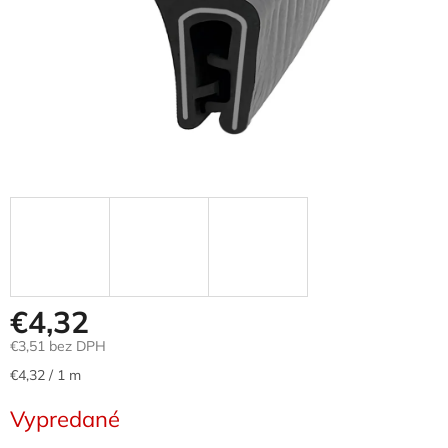
€4,32
€3,51 bez DPH
Jednotková
€4,32 / 1 m
cena:
Vypredané