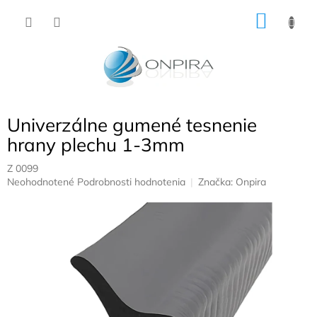
Prejsť
NÁKU
na
obsah
KOŠÍK
Univerzálne gumené tesnenie
hrany plechu 1-3mm
Z 0099
Priemerné
Neohodnotené
Podrobnosti hodnotenia
Značka:
Onpira
hodnotenie
produktu
je
0,0
z
5
hviezdičiek.