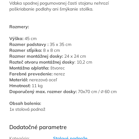
Vďaka spodnej pogumovanej časti stojanu nehrozí
poškriabanie podlahy ani šmýkanie stolíka.
Rozmery:
Výška:
45 cm
Rozmer podstavy :
35 x 35 cm
Rozmer stĺpika:
8 x 8 cm
Rozmer montážnej dosky:
24 x 24 cm
Rozteč otvoru montážnej dosky
: 10,2 cm
Montážna o/platňa:
štvorec
Farebné prevedenie:
nerez
Materiál:
nerezová oceľ
Hmotnosť:
11 kg
Doporučený max. rozmer dosky:
70x70 cm / ∅ 60 cm
Obsah balenia:
1x stolová podnož
Dodatočné parametre
Kategória
:
Stolové podnože