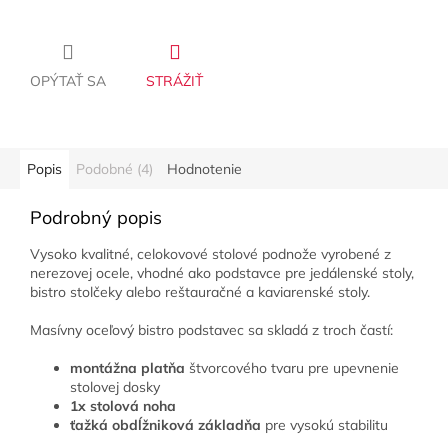
OPÝTAŤ SA
STRÁŽIŤ
Popis
Podobné (4)
Hodnotenie
Podrobný popis
Vysoko kvalitné, celokovové stolové podnože vyrobené z
nerezovej ocele, vhodné ako podstavce pre jedálenské stoly,
bistro stolčeky alebo reštauračné a kaviarenské stoly.
Masívny oceľový bistro podstavec sa skladá z troch častí:
montážna platňa
štvorcového tvaru pre upevnenie
stolovej dosky
1x stolová noha
ťažká obdĺžniková základňa
pre vysokú stabilitu