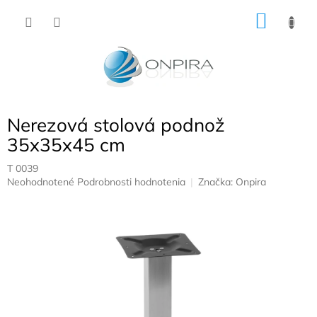
Prejsť
NÁKU
na
obsah
KOŠÍK
Nerezová stolová podnož
35x35x45 cm
T 0039
Priemerné
Neohodnotené
Podrobnosti hodnotenia
Značka:
Onpira
hodnotenie
produktu
je
0,0
z
5
hviezdičiek.