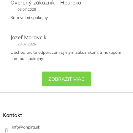
Overený zákazník - Heureka
|
03.07.2026
Som velmi spokojny.
Jozef Moravcik
|
23.07.2026
Obchod urcite odporucam aj inym zakaznikom. S nakupom
som bol spokojny.
ZOBRAZIŤ VIAC
Z
á
p
ä
Kontakt
t
i
info
@
onpira.sk