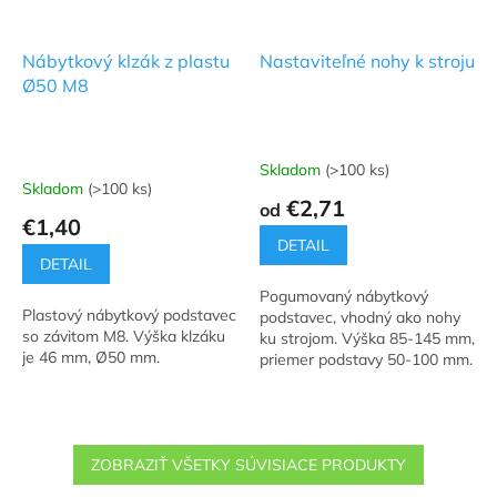
Nábytkový klzák z plastu
Nastaviteľné nohy k stroju
Ø50 M8
Skladom
(>100 ks)
Priemerné
Skladom
(>100 ks)
hodnotenie
€2,71
od
produktu
€1,40
je
DETAIL
5,0
DETAIL
z
Pogumovaný nábytkový
5
Plastový nábytkový podstavec
podstavec, vhodný ako nohy
hviezdičiek.
so závitom M8. Výška klzáku
ku strojom. Výška 85-145 mm,
je 46 mm, Ø50 mm.
priemer podstavy 50-100 mm.
ZOBRAZIŤ VŠETKY SÚVISIACE PRODUKTY