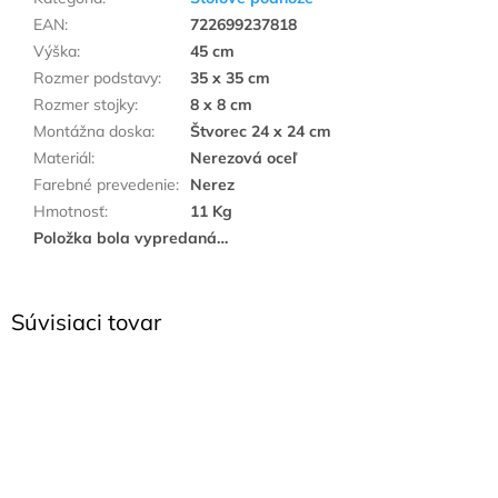
EAN
:
722699237818
Výška
:
45 cm
Rozmer podstavy
:
35 x 35 cm
Rozmer stojky
:
8 x 8 cm
Montážna doska
:
Štvorec 24 x 24 cm
Materiál
:
Nerezová oceľ
Farebné prevedenie
:
Nerez
Hmotnosť
:
11 Kg
Položka bola vypredaná…
Súvisiaci tovar